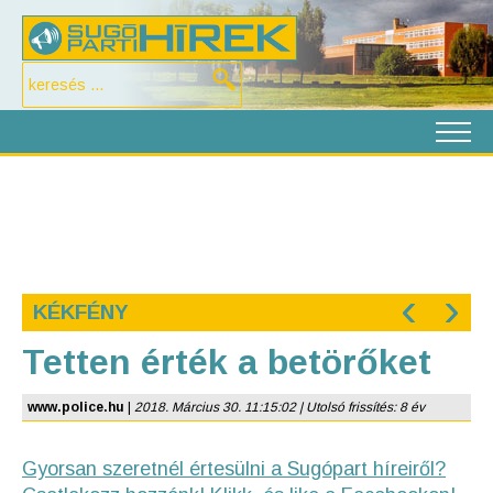
‹
›
KÉKFÉNY
Tetten érték a betörőket
www.police.hu
|
2018. Március 30. 11:15:02 | Utolsó frissítés: 8 év
Gyorsan szeretnél értesülni a Sugópart híreiről?