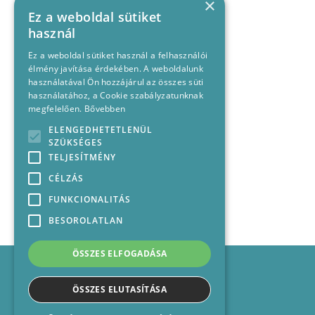
×
Ez a weboldal sütiket
használ
Ez a weboldal sütiket használ a felhasználói
élmény javítása érdekében. A weboldalunk
használatával Ön hozzájárul az összes süti
használatához, a Cookie szabályzatunknak
megfelelően.
Bővebben
ELENGEDHETETLENÜL
SZÜKSÉGES
TELJESÍTMÉNY
CÉLZÁS
FUNKCIONALITÁS
BESOROLATLAN
ÖSSZES ELFOGADÁSA
Impresszum
Médiajánlat
ÖSSZES ELUTASÍTÁSA
Felhasználási feltételek
Panaszkezelési nyilatkozat