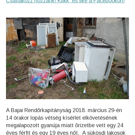
Csatlakozz hozzánk! Klikk, és like a Facebookon!
A Bajai Rendőrkapitányság 2018. március 29-én
14 órakor lopás vétség kísérlet elkövetésének
megalapozott gyanúja miatt őrizetbe vett egy 24
éves férfit és egy 19 éves nőt. A sükösdi lakosok