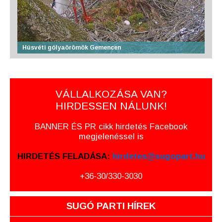
Húsvéti gólyaörömök Gemencen
VÁLLALKOZÁSA VAN?
HIRDESSEN NÁLUNK!
BANNER ÉS PR cikk hirdetés Facebook
megjelenéssel is
HIRDETÉS FELADÁSA:
hirdetes@sugopart.hu
+36-30/330-3030
SUGÓ PARTI HÍREK