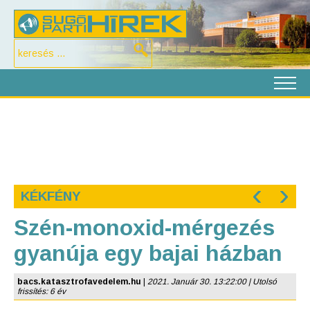
‹
›
KÉKFÉNY
Szén-monoxid-mérgezés
gyanúja egy bajai házban
bacs.katasztrofavedelem.hu
|
2021. Január 30. 13:22:00 | Utolsó
frissítés: 6 év