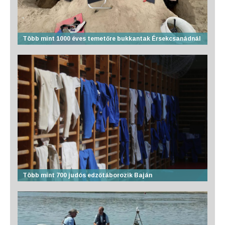
Több mint 1000 éves temetőre bukkantak Érsekcsanádnál
Több mint 700 judós edzőtáborozik Baján