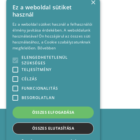
×
Ez a weboldal sütiket
használ
Ez a weboldal sütiket használ a felhasználói
élmény javítása érdekében. A weboldalunk
használatával Ön hozzájárul az összes süti
használatához, a Cookie szabályzatunknak
megfelelően.
Bővebben
ELENGEDHETETLENÜL
SZÜKSÉGES
TELJESÍTMÉNY
CÉLZÁS
FUNKCIONALITÁS
BESOROLATLAN
ÖSSZES ELFOGADÁSA
Impresszum
Médiajánlat
ÖSSZES ELUTASÍTÁSA
Felhasználási feltételek
Panaszkezelési nyilatkozat