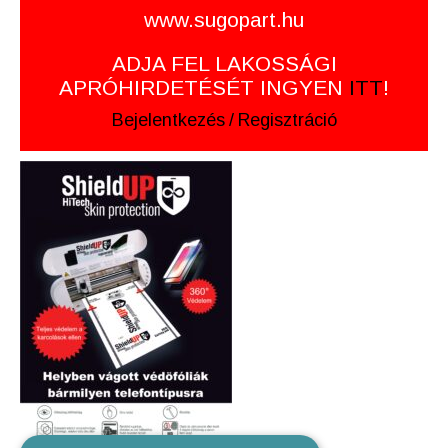
www.sugopart.hu
ADJA FEL LAKOSSÁGI
APRÓHIRDETÉSÉT INGYEN
ITT
!
Bejelentkezés
/
Regisztráció