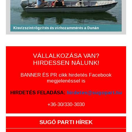
Kisvízszintrögzítés és vízhozammérés a Dunán
VÁLLALKOZÁSA VAN?
HIRDESSEN NÁLUNK!
BANNER ÉS PR cikk hirdetés Facebook
megjelenéssel is
HIRDETÉS FELADÁSA:
hirdetes@sugopart.hu
+36-30/330-3030
SUGÓ PARTI HÍREK