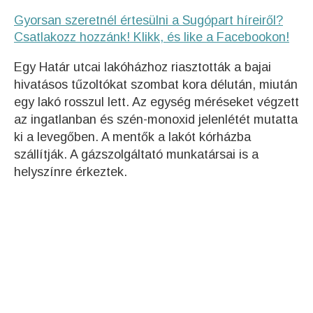
Gyorsan szeretnél értesülni a Sugópart híreiről?
Csatlakozz hozzánk! Klikk, és like a Facebookon!
Egy Határ utcai lakóházhoz riasztották a bajai
hivatásos tűzoltókat szombat kora délután, miután
egy lakó rosszul lett. Az egység méréseket végzett
az ingatlanban és szén-monoxid jelenlétét mutatta
ki a levegőben. A mentők a lakót kórházba
szállítják. A gázszolgáltató munkatársai is a
helyszínre érkeztek.