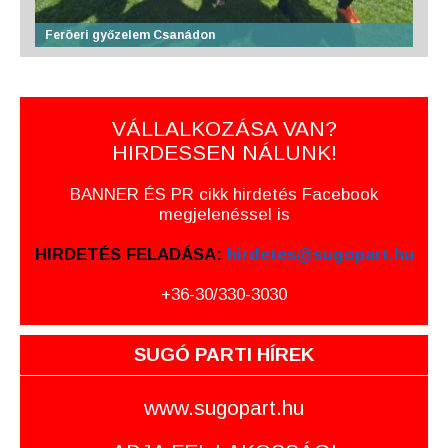
Feröeri győzelem Csanádon
VÁLLALKOZÁSA VAN?
HIRDESSEN NÁLUNK!
BANNER ÉS PR cikk hirdetés Facebook
megjelenéssel is
HIRDETÉS FELADÁSA:
hirdetes@sugopart.hu
+36-30/330-3030
SUGÓ PARTI HÍREK
www.sugopart.hu