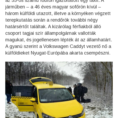
az 55-ös számú főúton igazoltatott egy taxit. A
járműben – a 46 éves magyar sofőrön kívül –
három külföldi utazott, illetve a környéken végzett
terepkutatás során a rendőrök további négy
határsértőt találtak. A kizárólag férfiakból álló
csoport tagjai szír állampolgárnak vallották
magukat, és jogellenesen lépték át az államhatárt.
A gyanú szerint a Volkswagen Caddyt vezető nő a
külföldieket Nyugat-Európába akarta csempészni.