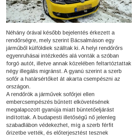
Néhány órával később bejelentés érkezett a
rendőrségre, mely szerint Bácsalmáson egy
járműből külföldiek szálltak ki. A helyi rendőrőrs
egyenruhásai intézkedés alá vonták a szóban
forgó autót, illetve annak közelében feltartóztattak
négy illegális migránst. A gyanú szerint a szerb
sofőr a határsértőket át akarta csempészni az
országon.
A rendőrök a járművek sofőrjei ellen
embercsempészés bűntett elkövetésének
megalapozott gyanúja miatt büntetőeljárást
indítottak. A budapesti illetőségű nő jelenleg
szabadlábon védekezhet, míg a szerb férfit
őrizetbe vették, és előterjesztést tesznek