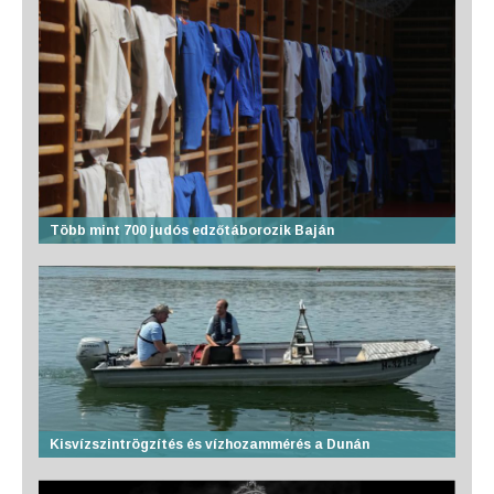
Több mint 700 judós edzőtáborozik Baján
Kisvízszintrögzítés és vízhozammérés a Dunán