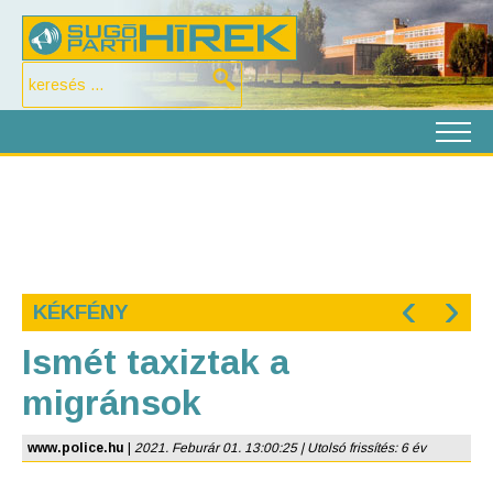
‹
›
KÉKFÉNY
Ismét taxiztak a
migránsok
www.police.hu
|
2021. Feburár 01. 13:00:25 | Utolsó frissítés: 6 év