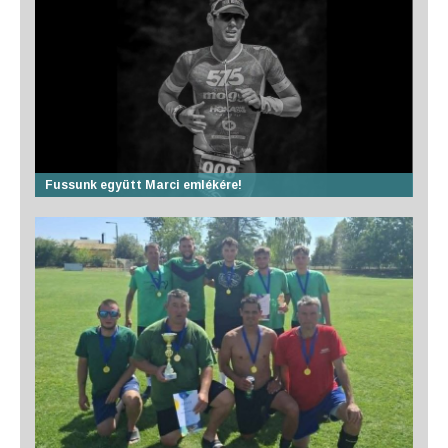
Fussunk együtt Marci emlékére!