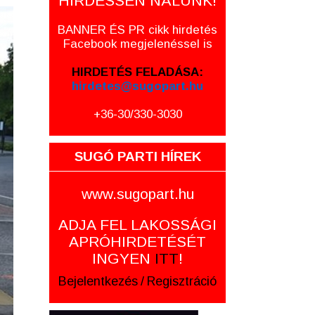
HIRDESSEN NÁLUNK!
BANNER ÉS PR cikk hirdetés
Facebook megjelenéssel is
HIRDETÉS FELADÁSA:
hirdetes@sugopart.hu
+36-30/330-3030
SUGÓ PARTI HÍREK
www.sugopart.hu
ADJA FEL LAKOSSÁGI
APRÓHIRDETÉSÉT
INGYEN
ITT
!
Bejelentkezés
/
Regisztráció