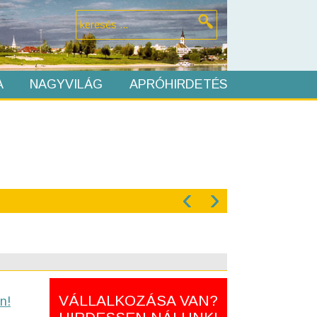
A
NAGYVILÁG
APRÓHIRDETÉS
‹
›
VÁLLALKOZÁSA VAN?
n!