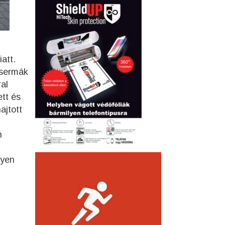
att.
Csermák
al
ett és
ajtott
n
gyen