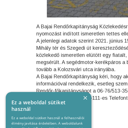
A Bajai Rendőrkapitányság Közlekedés
nyomozást indított ismeretlen tettes el
A jelenlegi adatok szerint 2021. június
Mihály tér és Szegedi út kereszteződés
közlekedő ismeretlen elütött egy fiatalt,
megsérült. A segédmotor-kerékpáros a b
tovább a Kolozsvári utca irányába.
A Bajai Rendőrkapitányság kéri, hogy ak
információval rendelkezik, esetleg szem
Rendőr-főkapitányságot a 06-76/513-35
×
bejelentést a 06-80/555-111-es Telefon
Ez a weboldal sütiket
használ
Ez a weboldal sütiket használ a felhasználói
élmény javítása érdekében. A weboldalunk