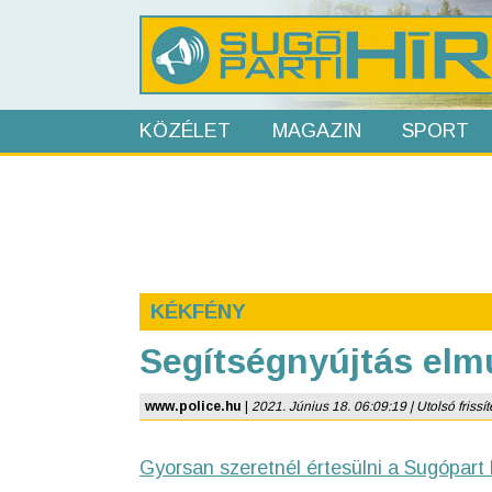
KÖZÉLET
MAGAZIN
SPORT
KÉKFÉNY
Segítségnyújtás elm
www.police.hu
|
2021. Június 18. 06:09:19 | Utolsó frissít
Gyorsan szeretnél értesülni a Sugópart 