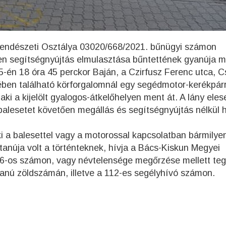
rendészeti Osztálya 03020/668/2021. bűnügyi számon
len segítségnyújtás elmulasztása bűntettének gyanúja mi
 15-én 18 óra 45 perckor Baján, a Czirfusz Ferenc utca, 
ében található körforgalomnál egy segédmotor-kerékpárr
 aki a kijelölt gyalogos-átkelőhelyen ment át. A lány eles
alesetet követően megállás és segítségnyújtás nélkül h
i a balesettel vagy a motorossal kapcsolatban bármilye
tanúja volt a történteknek, hívja a Bács-Kiskun Megyei
6-os számon, vagy névtelensége megőrzése mellett te
tanú zöldszámán, illetve a 112-es segélyhívó számon.