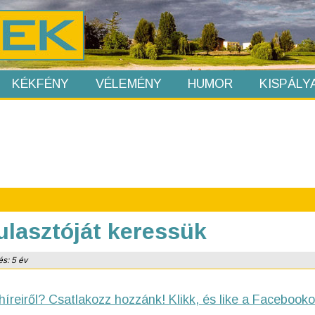
KÉKFÉNY
VÉLEMÉNY
HUMOR
KISPÁLY
ulasztóját keressük
és: 5 év
híreiről? Csatlakozz hozzánk! Klikk, és like a Facebooko