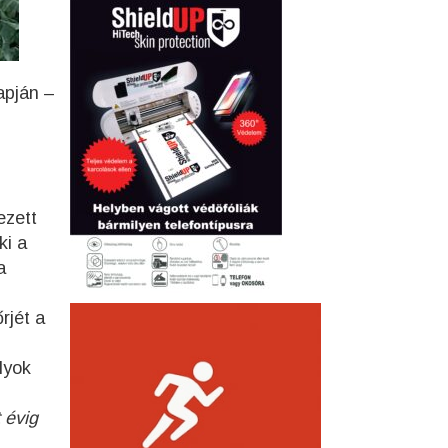
apján –
ezett
ki a
a
rjét a
lyok
 évig