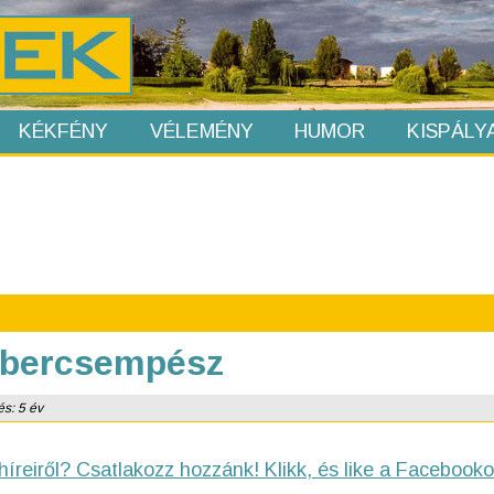
KÉKFÉNY
VÉLEMÉNY
HUMOR
KISPÁLY
embercsempész
és: 5 év
híreiről? Csatlakozz hozzánk! Klikk, és like a Facebooko