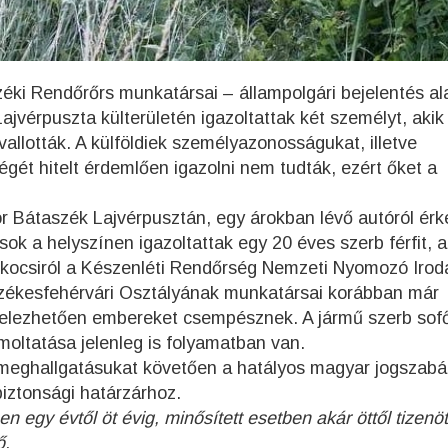
ki Rendőrőrs munkatársai – állampolgári bejelentés al
ajvérpuszta külterületén igazoltattak két személyt, akik
allották. A külföldiek személyazonosságukat, illetve
gét hitelt érdemlően igazolni nem tudták, ezért őket a
r Bátaszék Lajvérpusztán, egy árokban lévő autóról érk
ok a helyszínen igazoltattak egy 20 éves szerb férfit, a
pkocsiról a Készenléti Rendőrség Nemzeti Nyomozó Irod
zékesfehérvári Osztályának munkatársai korábban már
ételezhetően embereket csempésznek. A jármű szerb sofő
ámoltatása jelenleg is folyamatban van.
at meghallgatásukat követően a hatályos magyar jogszabá
biztonsági határzárhoz.
egy évtől öt évig, minősített esetben akár öttől tizenöt
ő.