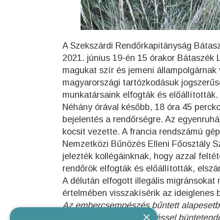
A Szekszárdi Rendőrkapitányság Bátaszé
2021. június 19-én 15 órakor Bátaszék L
magukat szír és jemeni állampolgárnak v
magyarországi tartózkodásuk jogszerűsé
munkatársaink elfogták és előállították.
Néhány órával később, 18 óra 45 percko
bejelentés a rendőrségre. Az egyenruhás
kocsit vezette. A francia rendszámú gé
Nemzetközi Bűnözés Elleni Főosztály S
jelezték kollégáinknak, hogy azzal felt
rendőrök elfogták és előállították, elsz
A délután elfogott illegális migránsok
értelmében visszakísérik az ideiglenes 
Az embercsempészés bűntett alapesetben 
×
terjedő szabadságvesztéssel büntetend