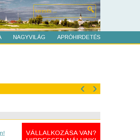
A
NAGYVILÁG
APRÓHIRDETÉS
‹
›
VÁLLALKOZÁSA VAN?
n!