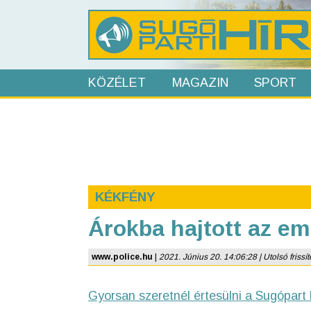
KÖZÉLET
MAGAZIN
SPORT
KÉKFÉNY
Árokba hajtott az 
www.police.hu
|
2021. Június 20. 14:06:28 | Utolsó frissít
Gyorsan szeretnél értesülni a Sugópart 