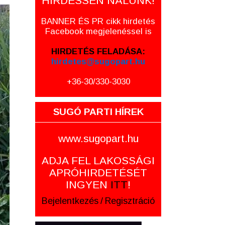
HIRDESSEN NÁLUNK!
BANNER ÉS PR cikk hirdetés
Facebook megjelenéssel is
HIRDETÉS FELADÁSA:
hirdetes@sugopart.hu
+36-30/330-3030
SUGÓ PARTI HÍREK
www.sugopart.hu
ADJA FEL LAKOSSÁGI
APRÓHIRDETÉSÉT
INGYEN
ITT
!
Bejelentkezés
/
Regisztráció