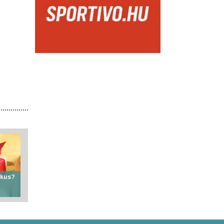
ikus?