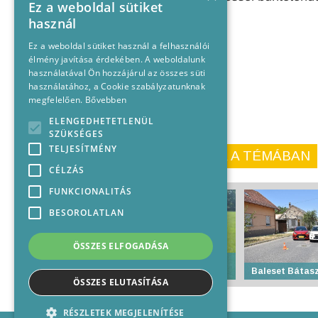
Ez a weboldal sütiket
használ
Ez a weboldal sütiket használ a felhasználói
élmény javítása érdekében. A weboldalunk
használatával Ön hozzájárul az összes süti
használatához, a Cookie szabályzatunknak
megfelelően.
Bővebben
ELENGEDHETETLENÜL
SZÜKSÉGES
TELJESÍTMÉNY
KORÁBBI CIKKEINK A TÉMÁBAN
CÉLZÁS
FUNKCIONALITÁS
BESOROLATLAN
ÖSSZES ELFOGADÁSA
Feröeri győzelem
Csanádon
Baleset Bátas
ÖSSZES ELUTASÍTÁSA
RÉSZLETEK MEGJELENÍTÉSE