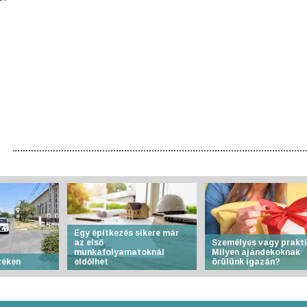
Egy építkezés sikere már
az első
Személyes vagy prakt
munkafolyamatoknál
Milyen ajándékoknak
zéken
eldőlhet
örülünk igazán?