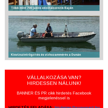
Több mint 700 judós edzőtáborozik Baján
Kisvízszintrögzítés és vízhozammérés a Dunán
VÁLLALKOZÁSA VAN?
HIRDESSEN NÁLUNK!
BANNER ÉS PR cikk hirdetés Facebook
megjelenéssel is
HIRDETÉS FELADÁSA:
hirdetes@sugopart.hu