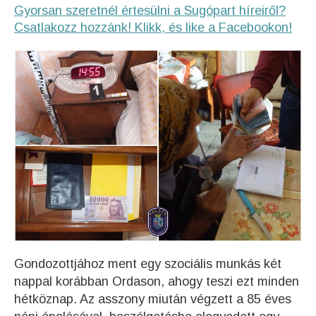
Gyorsan szeretnél értesülni a Sugópart híreiről?
Csatlakozz hozzánk! Klikk, és like a Facebookon!
Gondozottjához ment egy szociális munkás két
nappal korábban Ordason, ahogy teszi ezt minden
hétköznap. Az asszony miután végzett a 85 éves