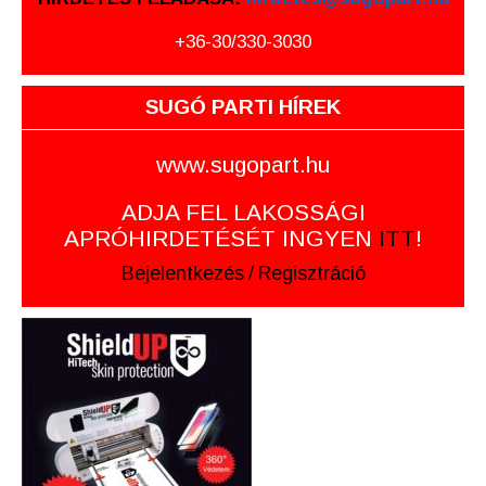
+36-30/330-3030
SUGÓ PARTI HÍREK
www.sugopart.hu
ADJA FEL LAKOSSÁGI
APRÓHIRDETÉSÉT INGYEN
ITT
!
Bejelentkezés
/
Regisztráció