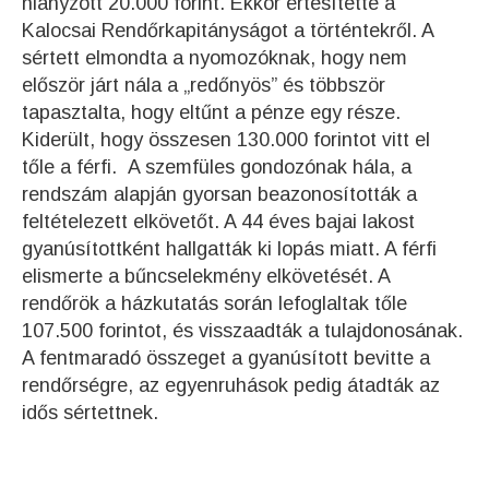
hiányzott 20.000 forint. Ekkor értesítette a
Kalocsai Rendőrkapitányságot a történtekről. A
sértett elmondta a nyomozóknak, hogy nem
először járt nála a „redőnyös” és többször
tapasztalta, hogy eltűnt a pénze egy része.
Kiderült, hogy összesen 130.000 forintot vitt el
tőle a férfi. A szemfüles gondozónak hála, a
rendszám alapján gyorsan beazonosították a
feltételezett elkövetőt. A 44 éves bajai lakost
gyanúsítottként hallgatták ki lopás miatt. A férfi
elismerte a bűncselekmény elkövetését. A
rendőrök a házkutatás során lefoglaltak tőle
107.500 forintot, és visszaadták a tulajdonosának.
A fentmaradó összeget a gyanúsított bevitte a
rendőrségre, az egyenruhások pedig átadták az
idős sértettnek.