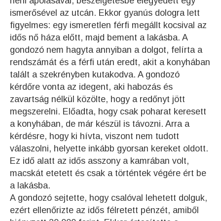
néni ápolásával, beszélgetésbe elegyedett egy
ismerősével az utcán. Ekkor gyanús dologra lett
figyelmes: egy ismeretlen férfi megállt kocsival az
idős nő háza előtt, majd bement a lakásba. A
gondozó nem hagyta annyiban a dolgot, felírta a
rendszámát és a férfi után eredt, akit a konyhában
talált a szekrényben kutakodva. A gondozó
kérdőre vonta az idegent, aki habozás és
zavartság nélkül közölte, hogy a redőnyt jött
megszerelni. Előadta, hogy csak poharat keresett
a konyhában, de már készül is távozni. Arra a
kérdésre, hogy ki hívta, viszont nem tudott
válaszolni, helyette inkább gyorsan kereket oldott.
Ez idő alatt az idős asszony a kamrában volt,
macskát etetett és csak a történtek végére ért be
a lakásba.
A gondozó sejtette, hogy csalóval lehetett dolguk,
ezért ellenőrizte az idős félretett pénzét, amiből