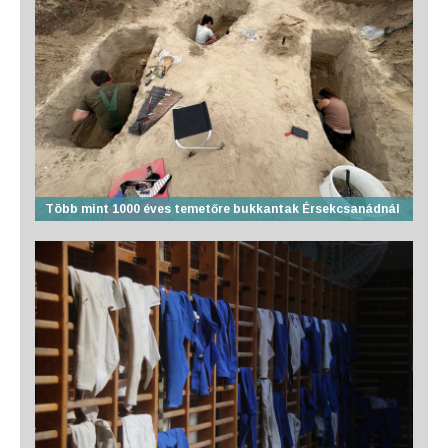
Több mint 1000 éves temetőre bukkantak Érsekcsanádnál