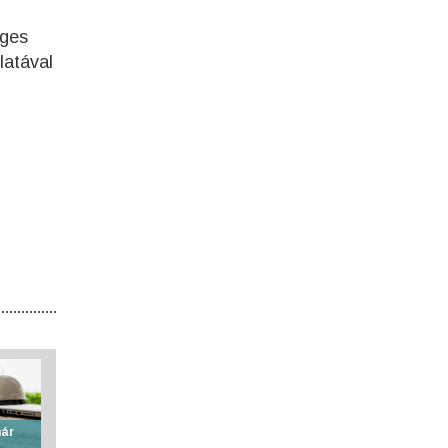
éges
latával
már