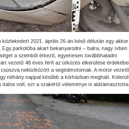
özlekedett 2021. április 26-án késő délután egy akkor
. Egy parkolóba akart bekanyarodni – balra, nagy ívben
bséget a szemből érkező, egyenesen továbbhaladni
t vezető 48 éves férfi az ütközés elkerülése érdekébe
án csúszva nekiütközött a segédmotornak. A motor vezető
ogy néhány nappal később a kórházban meghalt. Kiderül
italos volt, ezt a szakértő véleménye is alátámasztotta