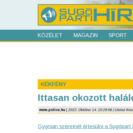
KÖZÉLET
MAGAZIN
SPORT
KÉKFÉNY
Ittasan okozott halál
www.police.hu
|
2022. Október 14. 10:29:06 | Utolsó frissí
Gyorsan szeretnél értesülni a Sugópart 