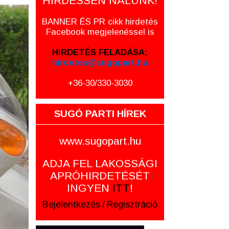
HIRDESSEN NÁLUNK!
BANNER ÉS PR cikk hirdetés
Facebook megjelenéssel is
HIRDETÉS FELADÁSA:
hirdetes@sugopart.hu
+36-30/330-3030
SUGÓ PARTI HÍREK
www.sugopart.hu
ADJA FEL LAKOSSÁGI
APRÓHIRDETÉSÉT
INGYEN
ITT
!
Bejelentkezés
/
Regisztráció