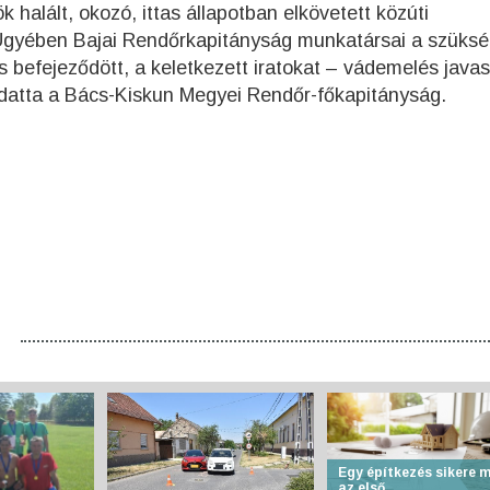
 halált, okozó, ittas állapotban elkövetett közúti
 Ügyében Bajai Rendőrkapitányság munkatársai a szüks
befejeződött, a keletkezett iratokat – vádemelés javas
udatta a Bács-Kiskun Megyei Rendőr-főkapitányság.
Egy építkezés sikere 
az első