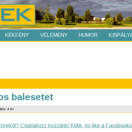
KÉKFÉNY
VÉLEMÉNY
HUMOR
KISPÁLY
os balesetet
tés: 4 év
híreiről? Csatlakozz hozzánk! Klikk, és like a Facebooko