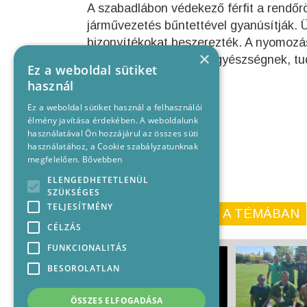
A szabadlábon védekező férfit a rendőrök
járművezetés bűntettével gyanúsítják.
bizonyítékokat beszerezték. A nyomozás 
×
– átadták az illetékes ügyészségnek, t
Ez a weboldal sütiket
használ
Ez a weboldal sütiket használ a felhasználói
élmény javítása érdekében. A weboldalunk
használatával Ön hozzájárul az összes süti
használatához, a Cookie szabályzatunknak
megfelelően.
Bővebben
ELENGEDHETETLENÜL
SZÜKSÉGES
TELJESÍTMÉNY
KORÁBBI CIKKEINK A TÉMÁBAN
CÉLZÁS
FUNKCIONALITÁS
BESOROLATLAN
ÖSSZES ELFOGADÁSA