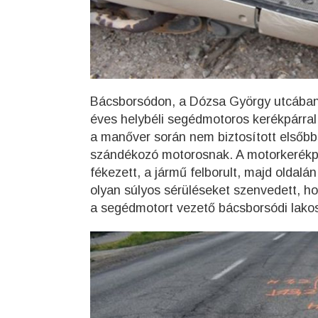
Bácsborsódon, a Dózsa György utcában k
éves helybéli segédmotoros kerékpárral
a manőver során nem biztosított elsőb
szándékozó motorosnak. A motorkerékpár
fékezett, a jármű felborult, majd oldal
olyan súlyos sérüléseket szenvedett, h
a segédmotort vezető bácsborsódi lakos 