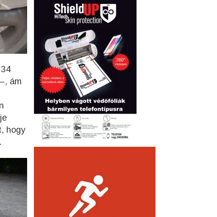
 34
 –, ám
n
je
t, hogy
.