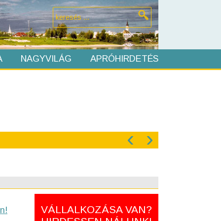
A
NAGYVILÁG
APRÓHIRDETÉS
‹
›
VÁLLALKOZÁSA VAN?
n!