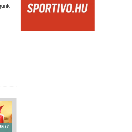
gunk
ikus?