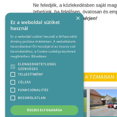
Ne feledjék, a közlekedésben saját ma
tehetünk, ha felelősen, óvatosan és em
×
… hogy mindenki hazaérjen!
Ez a weboldal sütiket
használ
Ez a weboldal sütiket használ a felhasználói
élmény javítása érdekében. A weboldalunk
használatával Ön hozzájárul az összes süti
használatához, a Cookie szabályzatunknak
megfelelően.
Bővebben
ELENGEDHETETLENÜL
SZÜKSÉGES
TELJESÍTMÉNY
KORÁBBI CIKKEINK A TÉMÁBAN
CÉLZÁS
FUNKCIONALITÁS
BESOROLATLAN
ÖSSZES ELFOGADÁSA
Feröeri győzelem