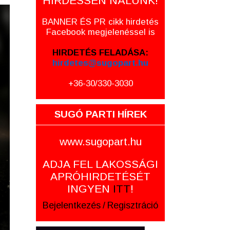
HIRDESSEN NÁLUNK!
BANNER ÉS PR cikk hirdetés
Facebook megjelenéssel is
HIRDETÉS FELADÁSA:
hirdetes@sugopart.hu
+36-30/330-3030
SUGÓ PARTI HÍREK
www.sugopart.hu
ADJA FEL LAKOSSÁGI
APRÓHIRDETÉSÉT
INGYEN
ITT
!
Bejelentkezés
/
Regisztráció