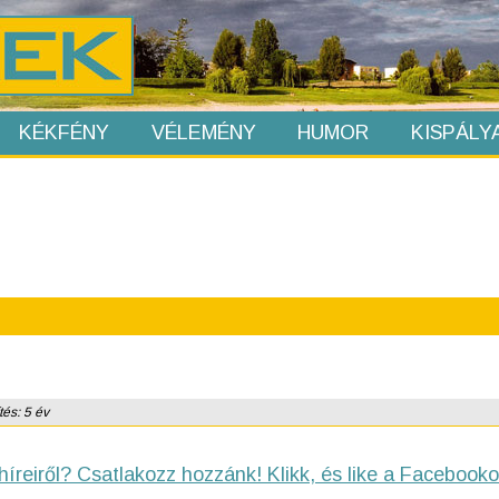
KÉKFÉNY
VÉLEMÉNY
HUMOR
KISPÁLY
tés: 5 év
híreiről? Csatlakozz hozzánk! Klikk, és like a Facebooko