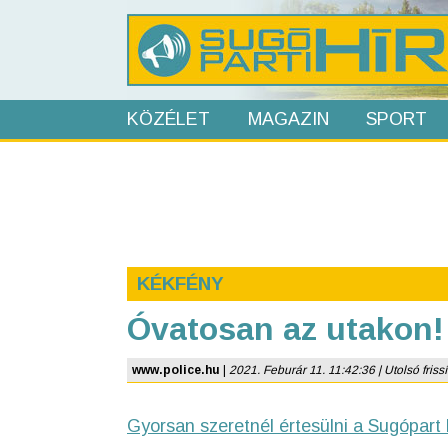
KÖZÉLET
MAGAZIN
SPORT
KÉKFÉNY
Óvatosan az utakon!
www.police.hu
|
2021. Feburár 11. 11:42:36 | Utolsó frissí
Gyorsan szeretnél értesülni a Sugópart 