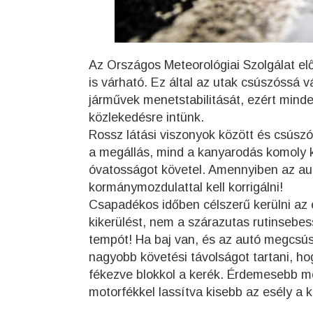
Az Országos Meteorológiai Szolgálat el
is várható. Ez által az utak csúszóssá v
járművek menetstabilitását, ezért minde
közlekedésre intünk.
Rossz látási viszonyok között és csúsz
a megállás, mind a kanyarodás komoly 
óvatosságot követel. Amennyiben az autó
kormánymozdulattal kell korrigálni!
Csapadékos időben célszerű kerülni az e
kikerülést, nem a szárazutas rutinsebe
tempót! Ha baj van, és az autó megcs
nagyobb követési távolságot tartani, hog
fékezve blokkol a kerék. Érdemesebb mo
motorfékkel lassítva kisebb az esély a 