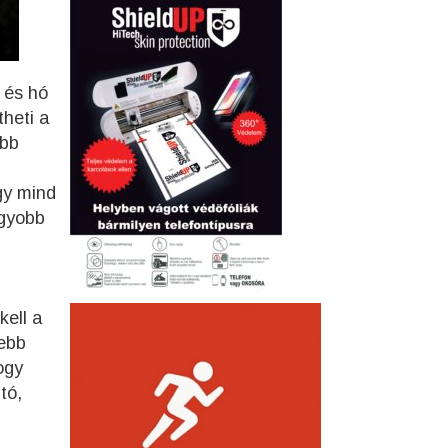
 és hó
theti a
őbb
gy mind
agyobb
kell a
ebb
ogy
tó,