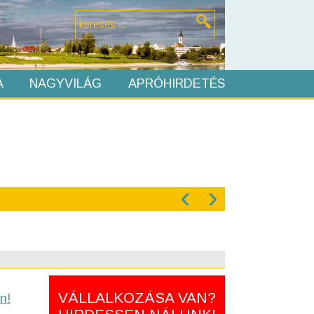
A
NAGYVILÁG
APRÓHIRDETÉS
‹
›
VÁLLALKOZÁSA VAN?
n!