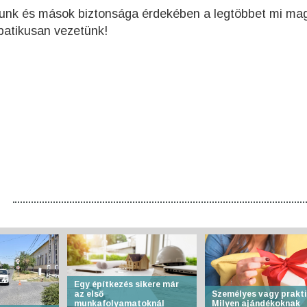
gunk és mások biztonsága érdekében a legtöbbet mi ma
patikusan vezetünk!
Egy építkezés sikere már
az első
Személyes vagy prakt
munkafolyamatoknál
Milyen ajándékoknak