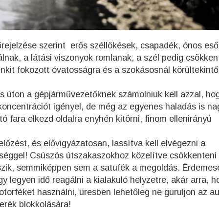
őrejelzése szerint erős széllökések, csapadék, ónos eső
álnak, a látási viszonyok romlanak, a szél pedig csökken
nkit fokozott óvatosságra és a szokásosnál körültekint
ós úton a gépjárművezetőknek számolniuk kell azzal, ho
koncentrációt igényel, de még az egyenes haladás is n
 fara elkezd oldalra enyhén kitörni, finom ellenirányú
lőzést, és elővigyázatosan, lassítva kell elvégezni a
sséggel! Csúszós útszakaszokhoz közelítve csökkenteni 
úszik, semmiképpen sem a satufék a megoldás. Érdemes
y legyen idő reagálni a kialakuló helyzetre, akár arra, h
torféket használni, üresben lehetőleg ne guruljon az au
kerék blokkolására!