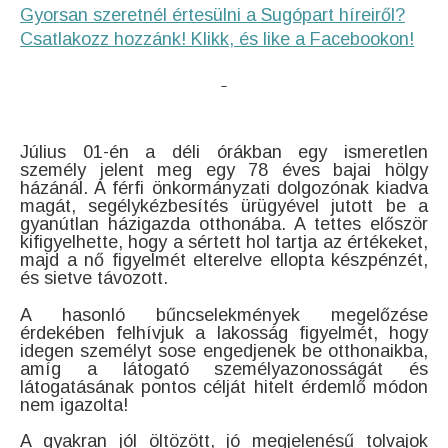
Gyorsan szeretnél értesülni a Sugópart híreiről?
Csatlakozz hozzánk! Klikk, és like a Facebookon!
Július 01-én a déli órákban egy ismeretlen
személy jelent meg egy 78 éves bajai hölgy
házánál. A férfi önkormányzati dolgozónak kiadva
magát, segélykézbesítés ürügyével jutott be a
gyanútlan házigazda otthonába. A tettes először
kifigyelhette, hogy a sértett hol tartja az értékeket,
majd a nő figyelmét elterelve ellopta készpénzét,
és sietve távozott.
A hasonló bűncselekmények megelőzése
érdekében felhívjuk a lakosság figyelmét, hogy
idegen személyt sose engedjenek be otthonaikba,
amíg a látogató személyazonosságát és
látogatásának pontos célját hitelt érdemlő módon
nem igazolta!
A gyakran jól öltözött, jó megjelenésű tolvajok