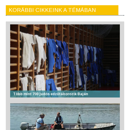
KORÁBBI CIKKEINK A TÉMÁBAN
Több mint 700 judós edzőtáborozik Baján