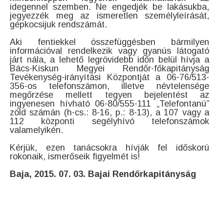
idegennel szemben. Ne engedjék be lakásukba,
jegyezzék meg az ismeretlen személyleírását,
gépkocsijuk rendszámát.
Aki fentiekkel összefüggésben bármilyen
információval rendelkezik vagy gyanús látogató
járt nála, a lehető legrövidebb időn belül hívja a
Bács-Kiskun Megyei Rendőr-főkapitányság
Tevékenység-irányítási Központját a 06-76/513-
356-os telefonszámon, illetve névtelensége
megőrzése mellett tegyen bejelentést az
ingyenesen hívható 06-80/555-111 „Telefontanú”
zöld számán (h-cs.: 8-16, p.: 8-13), a 107 vagy a
112 központi segélyhívó telefonszámok
valamelyikén.
Kérjük, ezen tanácsokra hívják fel időskorú
rokonaik, ismerőseik figyelmét is!
Baja, 2015. 07. 03. Bajai Rendőrkapitányság