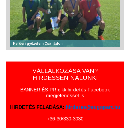
Feröeri győzelem Csanádon
VÁLLALKOZÁSA VAN?
HIRDESSEN NÁLUNK!
BANNER ÉS PR cikk hirdetés Facebook
megjelenéssel is
HIRDETÉS FELADÁSA:
hirdetes@sugopart.hu
+36-30/330-3030