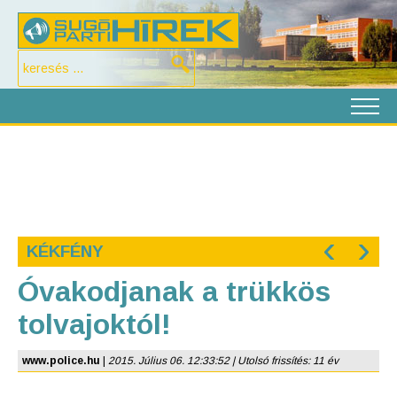
‹
›
KÉKFÉNY
Óvakodjanak a trükkös
tolvajoktól!
www.police.hu
|
2015. Július 06. 12:33:52 | Utolsó frissítés: 11 év