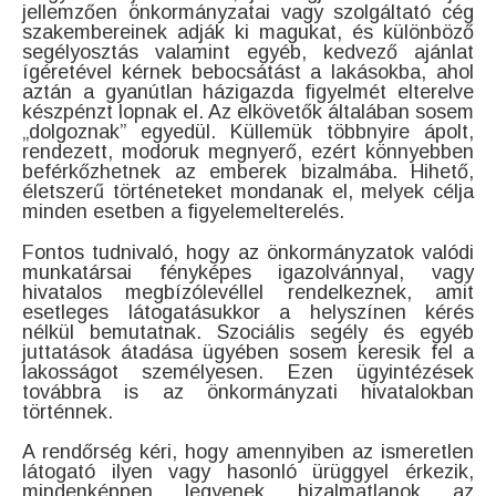
jellemzően önkormányzatai vagy szolgáltató cég
szakembereinek adják ki magukat, és különböző
segélyosztás valamint egyéb, kedvező ajánlat
ígéretével kérnek bebocsátást a lakásokba, ahol
aztán a gyanútlan házigazda figyelmét elterelve
készpénzt lopnak el. Az elkövetők általában sosem
„dolgoznak” egyedül. Küllemük többnyire ápolt,
rendezett, modoruk megnyerő, ezért könnyebben
beférkőzhetnek az emberek bizalmába. Hihető,
életszerű történeteket mondanak el, melyek célja
minden esetben a figyelemelterelés.
Fontos tudnivaló, hogy az önkormányzatok valódi
munkatársai fényképes igazolvánnyal, vagy
hivatalos megbízólevéllel rendelkeznek, amit
esetleges látogatásukkor a helyszínen kérés
nélkül bemutatnak. Szociális segély és egyéb
juttatások átadása ügyében sosem keresik fel a
lakosságot személyesen. Ezen ügyintézések
továbbra is az önkormányzati hivatalokban
történnek.
A rendőrség kéri, hogy amennyiben az ismeretlen
látogató ilyen vagy hasonló ürüggyel érkezik,
mindenképpen legyenek bizalmatlanok az