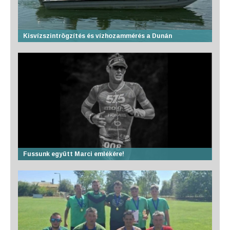
Kisvízszintrögzítés és vízhozammérés a Dunán
Fussunk együtt Marci emlékére!