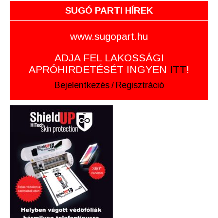
SUGÓ PARTI HÍREK
www.sugopart.hu
ADJA FEL LAKOSSÁGI
APRÓHIRDETÉSÉT INGYEN
ITT
!
Bejelentkezés
/
Regisztráció