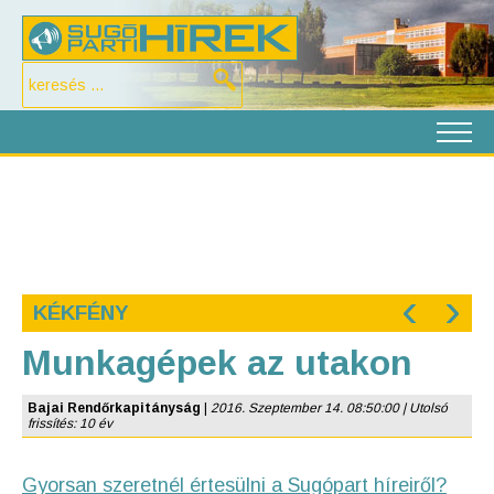
‹
›
KÉKFÉNY
Munkagépek az utakon
Bajai Rendőrkapitányság
|
2016. Szeptember 14. 08:50:00 | Utolsó
frissítés: 10 év
Gyorsan szeretnél értesülni a Sugópart híreiről?