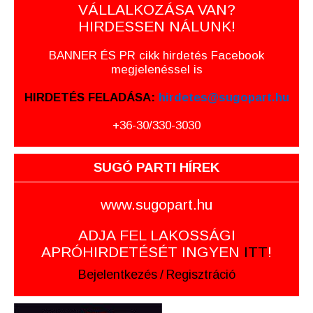
VÁLLALKOZÁSA VAN?
HIRDESSEN NÁLUNK!
BANNER ÉS PR cikk hirdetés Facebook
megjelenéssel is
HIRDETÉS FELADÁSA:
hirdetes@sugopart.hu
+36-30/330-3030
SUGÓ PARTI HÍREK
www.sugopart.hu
ADJA FEL LAKOSSÁGI
APRÓHIRDETÉSÉT INGYEN
ITT
!
Bejelentkezés
/
Regisztráció