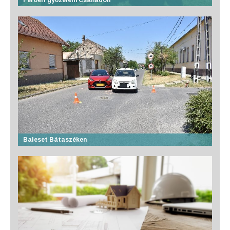
Feröeri győzelem Csanádon
Baleset Bátaszéken