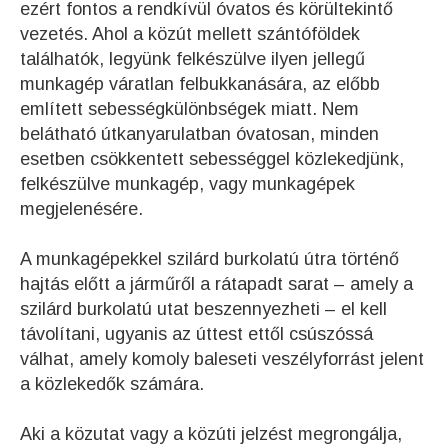
ezért fontos a rendkívül óvatos és körültekintő
vezetés. Ahol a közút mellett szántóföldek
találhatók, legyünk felkészülve ilyen jellegű
munkagép váratlan felbukkanására, az előbb
említett sebességkülönbségek miatt. Nem
belátható útkanyarulatban óvatosan, minden
esetben csökkentett sebességgel közlekedjünk,
felkészülve munkagép, vagy munkagépek
megjelenésére.
A munkagépekkel szilárd burkolatú útra történő
hajtás előtt a járműről a rátapadt sarat – amely a
szilárd burkolatú utat beszennyezheti – el kell
távolítani, ugyanis az úttest ettől csúszóssá
válhat, amely komoly baleseti veszélyforrást jelent
a közlekedők számára.
Aki a közutat vagy a közúti jelzést megrongálja,