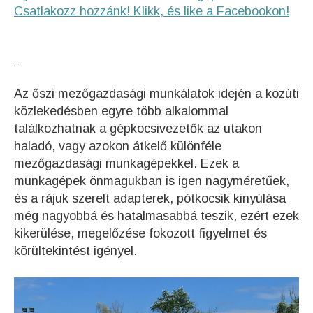
Csatlakozz hozzánk! Klikk, és like a Facebookon!
Az őszi mezőgazdasági munkálatok idején a közúti
közlekedésben egyre több alkalommal
találkozhatnak a gépkocsivezetők az utakon
haladó, vagy azokon átkelő különféle
mezőgazdasági munkagépekkel. Ezek a
munkagépek önmagukban is igen nagyméretűek,
és a rájuk szerelt adapterek, pótkocsik kinyúlása
még nagyobbá és hatalmasabbá teszik, ezért ezek
kikerülése, megelőzése fokozott figyelmet és
körültekintést igényel.