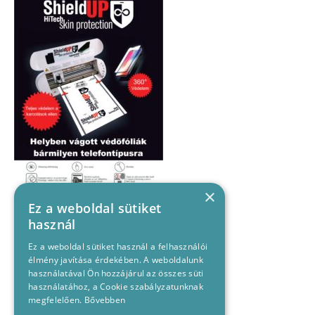
×
Ez a weboldal sütiket
használ
Ez a weboldal sütiket használ a felhasználói
élmény javítása érdekében. A weboldalunk
használatával Ön hozzájárul az összes süti
használatához, a Cookie szabályzatunknak
megfelelően.
Bővebben