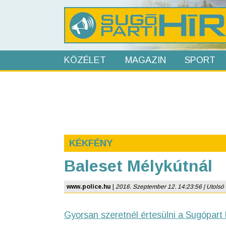
KÖZÉLET
MAGAZIN
SPORT
KÉKFÉNY
Baleset Mélykútnál
www.police.hu
|
2016. Szeptember 12. 14:23:56 | Utolsó f
Gyorsan szeretnél értesülni a Sugópart 