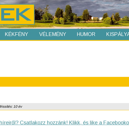
KÉKFÉNY
VÉLEMÉNY
HUMOR
KISPÁLY
rissítés: 10 év
híreiről? Csatlakozz hozzánk! Klikk, és like a Facebooko