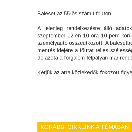
Baleset az 55-ös számú főúton
A jelenleg rendelkezésre álló adato
szeptember 12-én 10 óra 10 perc körül
személyautó összeütközött. A balesetbe
mentés idejére a főutat teljes szélessé
de azóta a forgalom félpályán már rendőr
Kérjük az arra közlekedők fokozott figy
KORÁBBI CIKKEINK A TÉMÁBAN