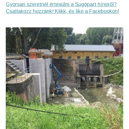
Gyorsan szeretnél értesülni a Sugópart híreiről?
Csatlakozz hozzánk! Klikk, és like a Facebookon!