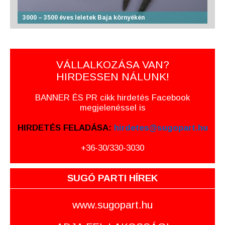
3000 – 3500 éves leletek Baja környékén
VÁLLALKOZÁSA VAN?
HIRDESSEN NÁLUNK!
BANNER ÉS PR cikk hirdetés Facebook
megjelenéssel is
HIRDETÉS FELADÁSA:
hirdetes@sugopart.hu
+36-30/330-3030
SUGÓ PARTI HÍREK
www.sugopart.hu