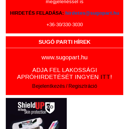
megjelenéssel is
HIRDETÉS FELADÁSA:
hirdetes@sugopart.hu
+36-30/330-3030
SUGÓ PARTI HÍREK
www.sugopart.hu
ADJA FEL LAKOSSÁGI
APRÓHIRDETÉSÉT INGYEN
ITT
!
Bejelentkezés
/
Regisztráció