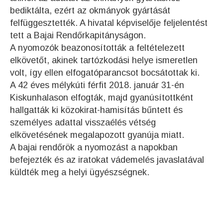
bediktálta, ezért az okmányok gyártását
felfüggesztették. A hivatal képviselője feljelentést
tett a Bajai Rendőrkapitányságon.
A nyomozók beazonosították a feltételezett
elkövetőt, akinek tartózkodási helye ismeretlen
volt, így ellen elfogatóparancsot bocsátottak ki.
A 42 éves mélykúti férfit 2018. január 31-én
Kiskunhalason elfogták, majd gyanúsítottként
hallgatták ki közokirat-hamisítás bűntett és
személyes adattal visszaélés vétség
elkövetésének megalapozott gyanúja miatt.
A bajai rendőrök a nyomozást a napokban
befejezték és az iratokat vádemelés javaslatával
küldték meg a helyi ügyészségnek.