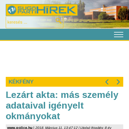
‹
›
KÉKFÉNY
Lezárt akta: más személy
adataival igényelt
okmányokat
www.police.hu
|
2018. Március 11. 13:47:12 | Utolsó frissítés: 8 év