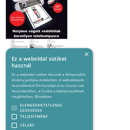
×
Ez a weboldal sütiket
használ
Ez a weboldal sütiket használ a felhasználói
élmény javítása érdekében. A weboldalunk
használatával Ön hozzájárul az összes süti
használatához, a Cookie szabályzatunknak
megfelelően.
Bővebben
ELENGEDHETETLENÜL
SZÜKSÉGES
TELJESÍTMÉNY
CÉLZÁS