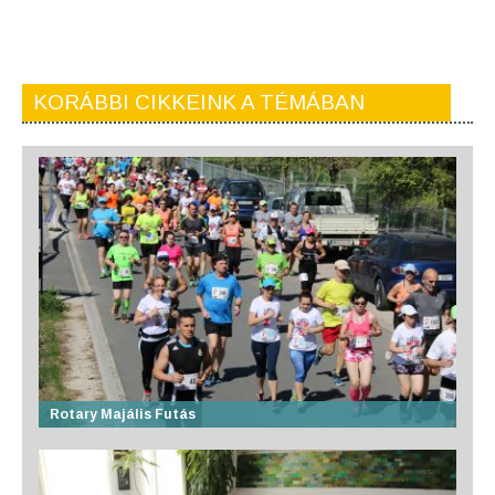
KORÁBBI CIKKEINK A TÉMÁBAN
Rotary Majális Futás