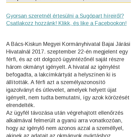
Gyorsan szeretnél értesülni a Sugópart híreiről?
Csatlakozz hozzánk! Klikk, és like a Facebookon!
A Bács-Kiskun Megyei Kormányhivatal Bajai Járási
Hivatalnál 2017. szeptember 22-én megjelent egy
férfi, és az ott dolgozó ügyintézőnél
saját részre
három okmányt igényelt. A hivatal az igénylést
befogadta, a lakcímkártyát a helyszínen ki is
állították. A férfi azt a személyazonosító
igazolványt és útlevelet, amelyek helyett újat
igényelt, nem tudta bemutatni, így azok körözését
elrendelték.
Az ügyfél távozása után végrehajtott ellenőrzés
alkalmával felmerült a gyanú arra vonatkozóan,
hogy az igénylő nem azonos azzal a személlyel,
akinek az adatait az okmányok gyártáshoz