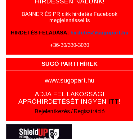
HIRDESSEN NÁLUNK!
BANNER ÉS PR cikk hirdetés Facebook
megjelenéssel is
HIRDETÉS FELADÁSA:
hirdetes@sugopart.hu
+36-30/330-3030
SUGÓ PARTI HÍREK
www.sugopart.hu
ADJA FEL LAKOSSÁGI
APRÓHIRDETÉSÉT INGYEN
ITT
!
Bejelentkezés
/
Regisztráció