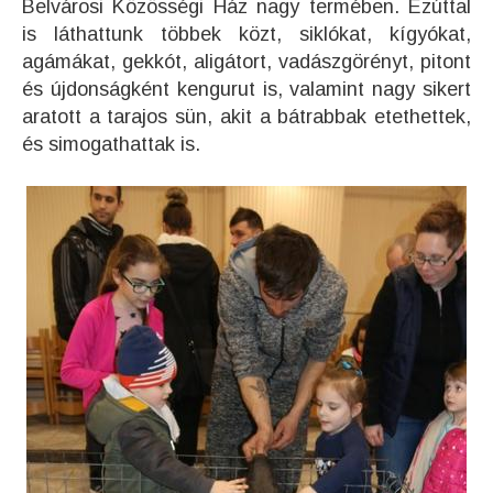
Belvárosi Közösségi Ház nagy termében. Ezúttal
is láthattunk többek közt, siklókat, kígyókat,
agámákat, gekkót, aligátort, vadászgörényt, pitont
és újdonságként kengurut is, valamint nagy sikert
aratott a tarajos sün, akit a bátrabbak etethettek,
és simogathattak is.