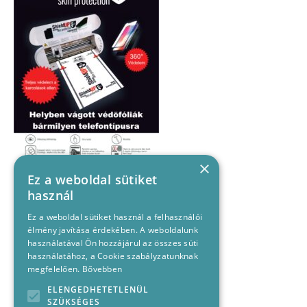
×
Ez a weboldal sütiket
használ
Ez a weboldal sütiket használ a felhasználói
élmény javítása érdekében. A weboldalunk
használatával Ön hozzájárul az összes süti
használatához, a Cookie szabályzatunknak
megfelelően.
Bővebben
ELENGEDHETETLENÜL
SZÜKSÉGES