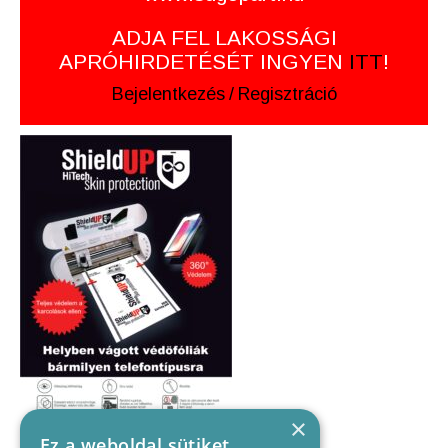
ADJA FEL LAKOSSÁGI
APRÓHIRDETÉSÉT INGYEN
ITT
!
Bejelentkezés
/
Regisztráció
×
Ez a weboldal sütiket