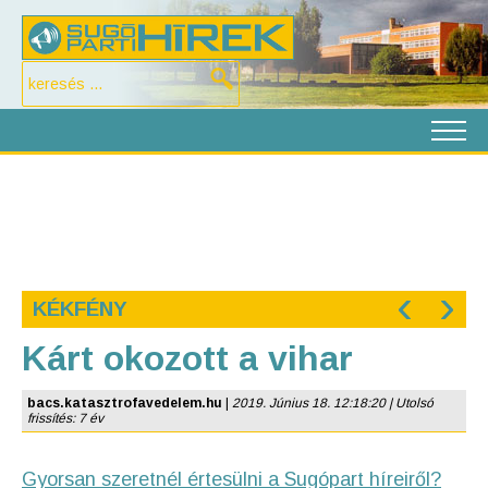
‹
›
KÉKFÉNY
Kárt okozott a vihar
bacs.katasztrofavedelem.hu
|
2019. Június 18. 12:18:20 | Utolsó
frissítés: 7 év
Gyorsan szeretnél értesülni a Sugópart híreiről?