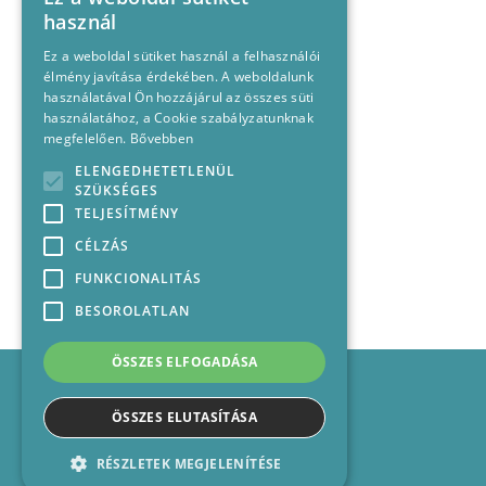
használ
Ez a weboldal sütiket használ a felhasználói
élmény javítása érdekében. A weboldalunk
használatával Ön hozzájárul az összes süti
használatához, a Cookie szabályzatunknak
megfelelően.
Bővebben
ELENGEDHETETLENÜL
SZÜKSÉGES
TELJESÍTMÉNY
CÉLZÁS
FUNKCIONALITÁS
BESOROLATLAN
ÖSSZES ELFOGADÁSA
Impresszum
Médiajánlat
ÖSSZES ELUTASÍTÁSA
Felhasználási feltételek
Panaszkezelési nyilatkozat
RÉSZLETEK MEGJELENÍTÉSE
Kapcsolat