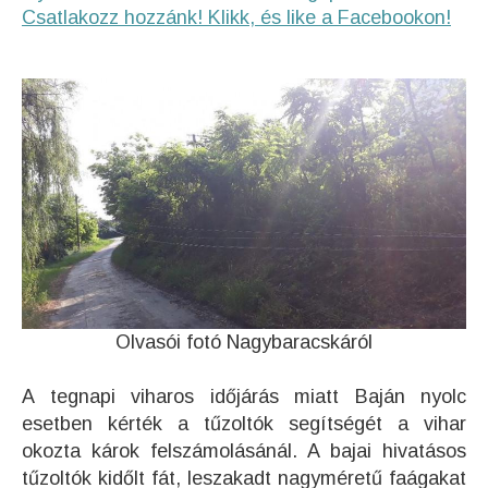
Csatlakozz hozzánk! Klikk, és like a Facebookon!
Olvasói fotó Nagybaracskáról
A tegnapi viharos időjárás miatt Baján nyolc
esetben kérték a tűzoltók segítségét a vihar
okozta károk felszámolásánál. A bajai hivatásos
tűzoltók kidőlt fát, leszakadt nagyméretű faágakat