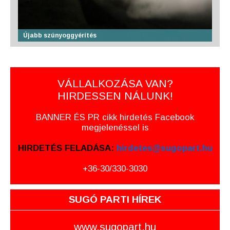
Újabb szúnyoggyérítés
VÁLLALKOZÁSA VAN?
HIRDESSEN NÁLUNK!
BANNER ÉS PR cikk hirdetés Facebook
megjelenéssel is
HIRDETÉS FELADÁSA:
hirdetes@sugopart.hu
+36-30/330-3030
SUGÓ PARTI HÍREK
www.sugopart.hu