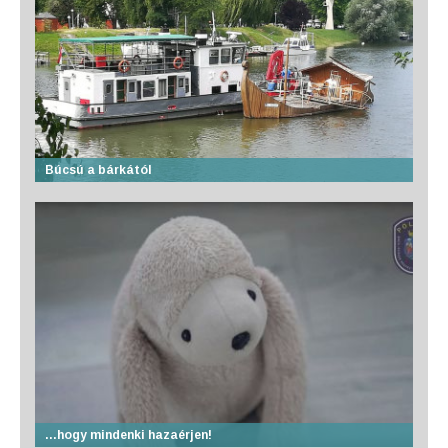
Búcsú a bárkától
…hogy mindenki hazaérjen!