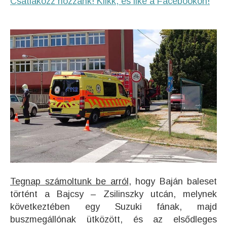
Csatlakozz hozzánk! Klikk, és like a Facebookon!
Tegnap számoltunk be arról
, hogy Baján baleset
történt a Bajcsy – Zsilinszky utcán, melynek
következtében egy Suzuki fának, majd
buszmegállónak ütközött, és az elsődleges