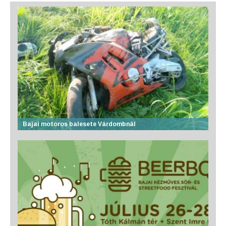
Bajai motoros balesete Várdombnál