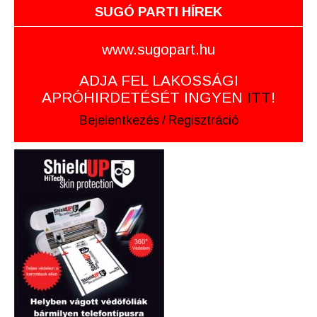
SUGÓ PARTI HÍREK
www.sugopart.hu
ADJA FEL LAKOSSÁGI
APRÓHIRDETÉSÉT INGYEN
ITT
!
Bejelentkezés
/
Regisztráció