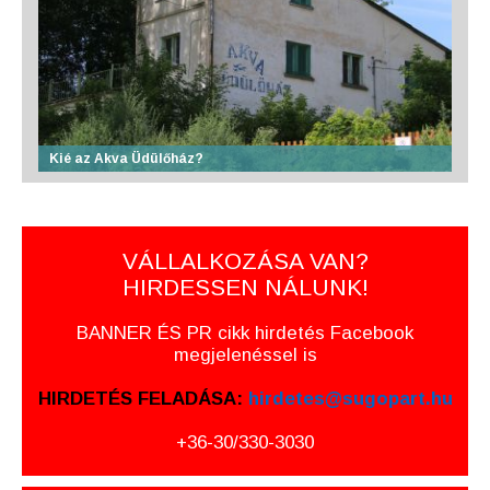
Kié az Akva Üdülőház?
VÁLLALKOZÁSA VAN?
HIRDESSEN NÁLUNK!
BANNER ÉS PR cikk hirdetés Facebook
megjelenéssel is
HIRDETÉS FELADÁSA:
hirdetes@sugopart.hu
+36-30/330-3030