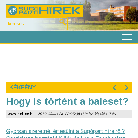
‹
›
KÉKFÉNY
Hogy is történt a baleset?
www.police.hu
|
2019. Július 24. 08:25:08 | Utolsó frissítés: 7 év
Gyorsan szeretnél értesülni a Sugópart híreiről?