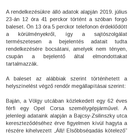
A rendelkezésükre álló adatok alapján 2019. július
23-án 12 óra 41 perckor történt a szóban forgó
baleset. Ön 13 óra 5 perckor telefonon érdeklődött
a körülményekről, így a sajtószolgálat
természetesen a bejelentés adatait tudta
rendelkezésére bocsátani, amelyek nem tényen,
csupán a bejelentő által elmondottakat
tartalmazzák.
A baleset az alábbiak szerint történhetett a
helyszínelést végző rendőr megállapításai szerint:
Baján, a Völgy utcában közlekedett egy 62 éves
férfi egy Opel Corsa személygépjárművel. A
jelenlegi adataink alapján a Bajcsy-Zsilinszky utca
kereszteződéséhez érve figyelmen kívül hagyta a
részére kihelyezett „Állj! Elsőbbségadás kötelező”