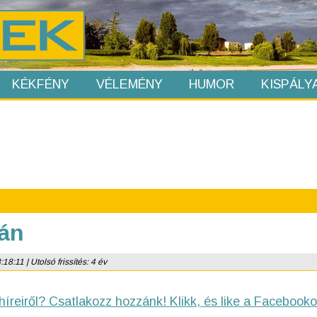
KÉKFÉNY
VÉLEMÉNY
HUMOR
KISPÁLY
rán
8:11 | Utolsó frissítés: 4 év
híreiről? Csatlakozz hozzánk! Klikk, és like a Facebooko