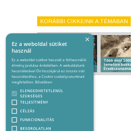
KORÁBBI CIKKEINK A TÉMÁBAN
×
Ez a weboldal sütiket
használ
Ez a weboldal sütiket használ a felhasználói
Több mint 1000
temetőre bukk
élmény javítása érdekében. A weboldalunk
Anyakönyvi hírek
Érsekcsanádná
használatával Ön hozzájárul az összes süti
használatához, a Cookie szabályzatunknak
megfelelően.
Bővebben
ELENGEDHETETLENÜL
SZÜKSÉGES
TELJESÍTMÉNY
CÉLZÁS
FUNKCIONALITÁS
BESOROLATLAN