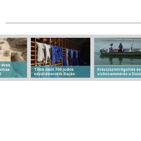
 éves
antak
Több mint 700 judós
Kisvízszintrögzítés és
l
edzőtáborozik Baján
vízhozammérés a Dun