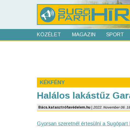
KÖZÉLET
MAGAZIN
SPORT
KÉKFÉNY
Halálos lakástűz Ga
Bács.katasztrófavédelem.hu
|
2022. November 06. 18:1
Gyorsan szeretnél értesülni a Sugópart 