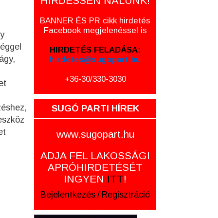
HIRDESSEN NÁLUNK!
BANNER ÉS PR cikk hirdetés
Facebook megjelenéssel is
gy
séggel
HIRDETÉS FELADÁSA:
ágy,
hirdetes@sugopart.hu
+36-30/330-3030
et
zéshez,
SUGÓ PARTI HÍREK
eszköz
et
www.sugopart.hu
ADJA FEL LAKOSSÁGI
APRÓHIRDETÉSÉT
INGYEN
ITT
!
Bejelentkezés
/
Regisztráció