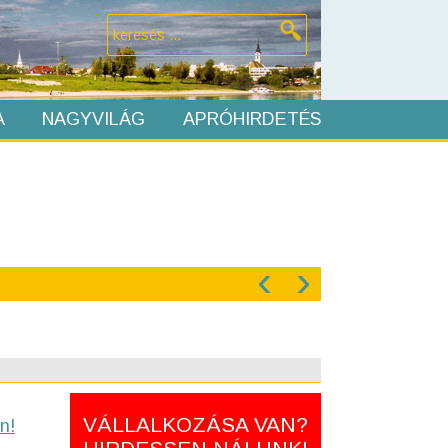
A
NAGYVILÁG
APRÓHIRDETÉS
‹
›
VÁLLALKOZÁSA VAN?
n!