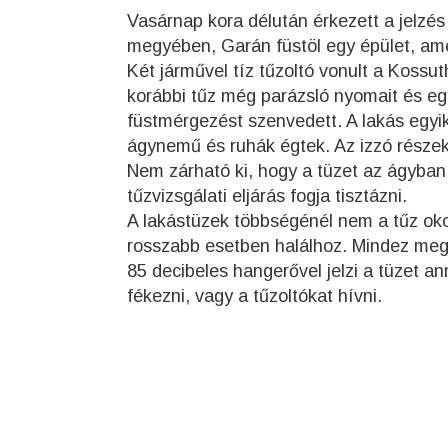
Vasárnap kora délután érkezett a jelzé
megyében, Garán füstöl egy épület, am
Két járművel tíz tűzoltó vonult a Kossut
korábbi tűz még parázsló nyomait és egy
füstmérgezést szenvedett. A lakás egy
ágynemű és ruhák égtek. Az izzó részeke
Nem zárható ki, hogy a tüzet az ágyba
tűzvizsgálati eljárás fogja tisztázni.
A lakástüzek többségénél nem a tűz oko
rosszabb esetben halálhoz. Mindez mege
85 decibeles hangerővel jelzi a tüzet 
fékezni, vagy a tűzoltókat hívni.