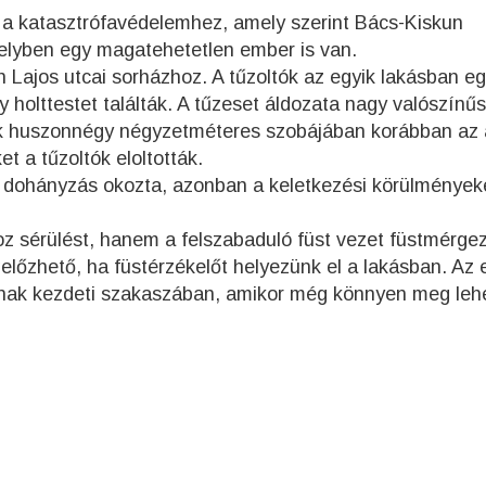
s a katasztrófavédelemhez, amely szerint Bács-Kiskun
elyben egy magatehetetlen ember is van.
h Lajos utcai sorházhoz. A tűzoltók az egyik lakásban e
 holttestet találták. A tűzeset áldozata nagy valószínű
ik huszonnégy négyzetméteres szobájában korábban az 
t a tűzoltók eloltották.
n dohányzás okozta, azonban a keletkezési körülmények
z sérülést, hanem a felszabaduló füst vezet füstmérge
lőzhető, ha füstérzékelőt helyezünk el a lakásban. Az 
annak kezdeti szakaszában, amikor még könnyen meg leh