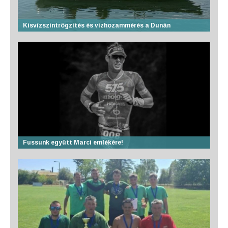
Kisvízszintrögzítés és vízhozammérés a Dunán
Fussunk együtt Marci emlékére!