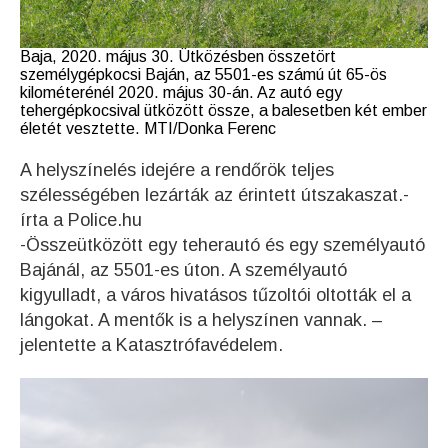
Baja, 2020. május 30. Ütközésben összetört
személygépkocsi Baján, az 5501-es számú út 65-ös
kilométerénél 2020. május 30-án. Az autó egy
tehergépkocsival ütközött össze, a balesetben két ember
életét vesztette. MTI/Donka Ferenc
A helyszínelés idejére a rendőrök teljes
szélességében lezárták az érintett útszakaszat.-
írta a Police.hu
-Összeütközött egy teherautó és egy személyautó
Bajánál, az 5501-es úton. A személyautó
kigyulladt, a város hivatásos tűzoltói oltották el a
lángokat. A mentők is a helyszínen vannak. –
jelentette a Katasztrófavédelem.