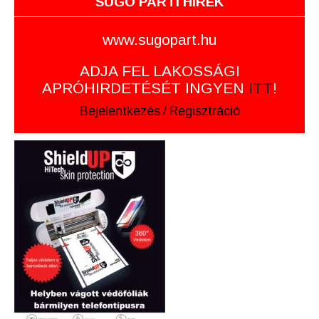
SUGÓ PARTI HÍREK
www.sugopart.hu
ADJA FEL LAKOSSÁGI
APRÓHIRDETÉSÉT INGYEN
ITT
!
Bejelentkezés
/
Regisztráció