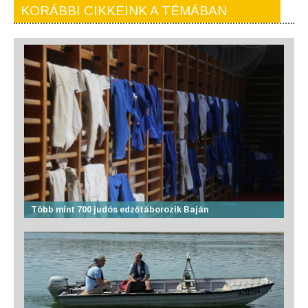
KORÁBBI CIKKEINK A TÉMÁBAN
Több mint 700 judós edzőtáborozik Baján