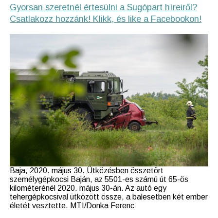
Gyorsan szeretnél értesülni a Sugópart híreiről?
Csatlakozz hozzánk! Klikk, és like a Facebookon!
Baja, 2020. május 30. Ütközésben összetört
személygépkocsi Baján, az 5501-es számú út 65-ös
kilométerénél 2020. május 30-án. Az autó egy
tehergépkocsival ütközött össze, a balesetben két ember
életét vesztette. MTI/Donka Ferenc