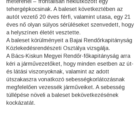
méterénél – frontálisan nekiütközött egy
tehergépkocsinak. A baleset következtében az
autót vezető 20 éves férfi, valamint utasa, egy 21
éves nő olyan súlyos sérüléseket szenvedett, hogy
a helyszínen életét vesztette.
A baleset körülményeit a Bajai Rendőrkapitányság
Közlekedésrendészeti Osztálya vizsgálja.
A Bács-Kiskun Megyei Rendőr-főkapitányság arra
kéri a járművezetőket, hogy minden esetben az út-
és látási viszonyoknak, valamint az adott
útszakaszra vonatkozó sebességkorlátozásnak
megfelelően vezessék járműveiket. A sebesség
túllépése növeli a baleset bekövetkezésének
kockázatát.