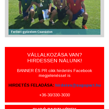
Feröeri győzelem Csanádon
VÁLLALKOZÁSA VAN?
HIRDESSEN NÁLUNK!
BANNER ÉS PR cikk hirdetés Facebook
megjelenéssel is
HIRDETÉS FELADÁSA:
hirdetes@sugopart.hu
+36-30/330-3030