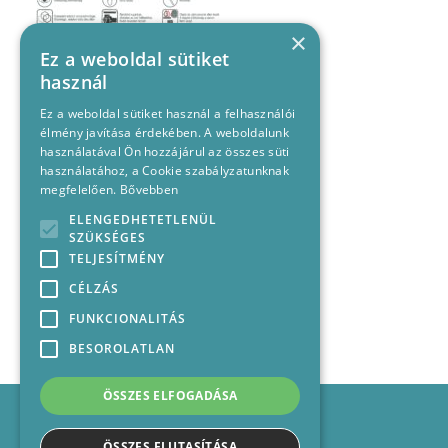
×
Ez a weboldal sütiket
használ
Ez a weboldal sütiket használ a felhasználói
élmény javítása érdekében. A weboldalunk
használatával Ön hozzájárul az összes süti
használatához, a Cookie szabályzatunknak
megfelelően.
Bővebben
ELENGEDHETETLENÜL
SZÜKSÉGES
TELJESÍTMÉNY
CÉLZÁS
FUNKCIONALITÁS
BESOROLATLAN
ÖSSZES ELFOGADÁSA
Impresszum
Médiajánlat
ÖSSZES ELUTASÍTÁSA