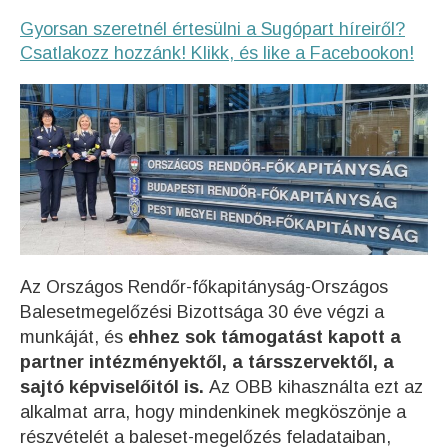
Gyorsan szeretnél értesülni a Sugópart híreiről?
Csatlakozz hozzánk! Klikk, és like a Facebookon!
Az Országos Rendőr-főkapitányság-Országos
Balesetmegelőzési Bizottsága 30 éve végzi a
munkáját, és
ehhez sok támogatást kapott a
partner intézményektől, a társszervektől, a
sajtó képviselőitól is.
Az OBB kihasználta ezt az
alkalmat arra, hogy mindenkinek megköszönje a
részvételét a baleset-megelőzés feladataiban,