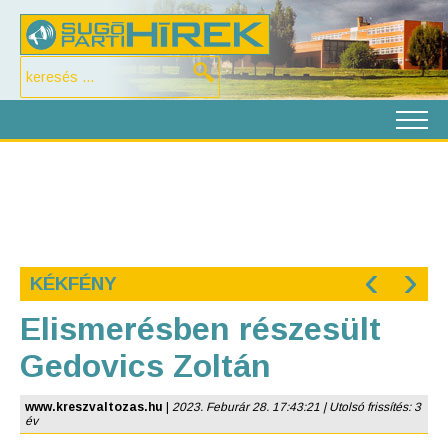
‹
›
KÉKFÉNY
Elismerésben részesült
Gedovics Zoltán
www.kreszvaltozas.hu
|
2023. Feburár 28. 17:43:21 | Utolsó frissítés: 3
év