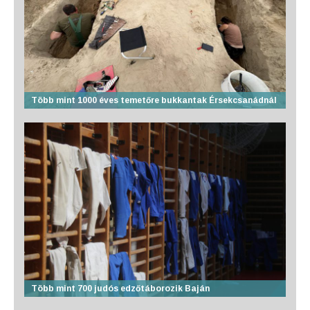
Több mint 1000 éves temetőre bukkantak Érsekcsanádnál
Több mint 700 judós edzőtáborozik Baján