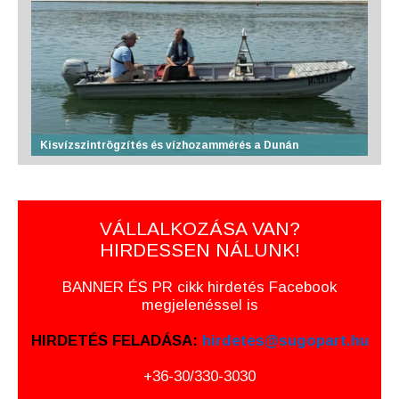
Kisvízszintrögzítés és vízhozammérés a Dunán
VÁLLALKOZÁSA VAN?
HIRDESSEN NÁLUNK!
BANNER ÉS PR cikk hirdetés Facebook
megjelenéssel is
HIRDETÉS FELADÁSA:
hirdetes@sugopart.hu
+36-30/330-3030