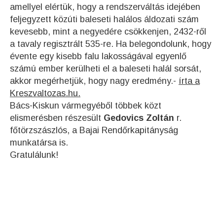
amellyel elértük, hogy a rendszerváltás idejében
feljegyzett közúti baleseti halálos áldozati szám
kevesebb, mint a negyedére csökkenjen, 2432-ről
a tavaly regisztrált 535-re. Ha belegondolunk, hogy
évente egy kisebb falu lakosságával egyenlő
számú ember kerülheti el a baleseti halál sorsát,
akkor megérhetjük, hogy nagy eredmény.-
írta a
Kreszvaltozas.hu.
Bács-Kiskun vármegyéből többek közt
elismerésben részesült
Gedovics Zoltán
r.
főtörzszászlós, a Bajai Rendőrkapitányság
munkatársa is.
Gratulálunk!