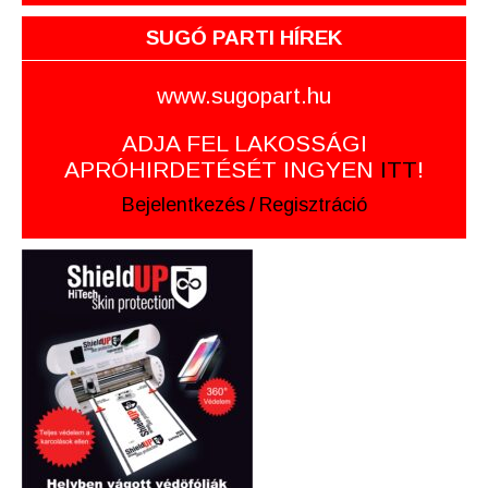
SUGÓ PARTI HÍREK
www.sugopart.hu
ADJA FEL LAKOSSÁGI
APRÓHIRDETÉSÉT INGYEN
ITT
!
Bejelentkezés
/
Regisztráció