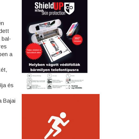
én
dett
 bal-
res
ben a
ét,
lja és
 Bajai