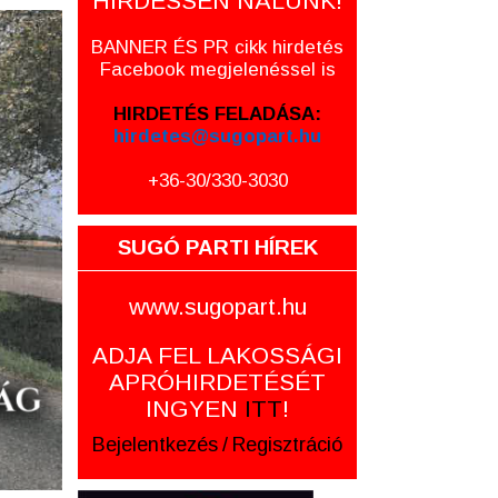
HIRDESSEN NÁLUNK!
BANNER ÉS PR cikk hirdetés
Facebook megjelenéssel is
HIRDETÉS FELADÁSA:
hirdetes@sugopart.hu
+36-30/330-3030
SUGÓ PARTI HÍREK
www.sugopart.hu
ADJA FEL LAKOSSÁGI
APRÓHIRDETÉSÉT
INGYEN
ITT
!
Bejelentkezés
/
Regisztráció