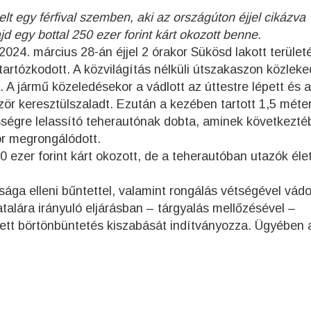
 egy férfival szemben, aki az országúton éjjel cikázva
jd egy bottal 250 ezer forint kárt okozott benne.
– 2024. március 28-án éjjel 2 órakor Sükösd lakott terület
 tartózkodott. A közvilágítás nélküli útszakaszon közleke
. A jármű közeledésekor a vádlott az úttestre lépett és a
ször keresztülszaladt. Ezután a kezében tartott 1,5 méte
ségre lelassító teherautónak dobta, aminek következté
kör megrongálódott.
ezer forint kárt okozott, de a teherautóban utazók élet
sága elleni bűntettel, valamint rongálás vétségével vádo
alára irányuló eljárásban – tárgyalás mellőzésével –
ett börtönbüntetés kiszabását indítványozza. Ügyében a