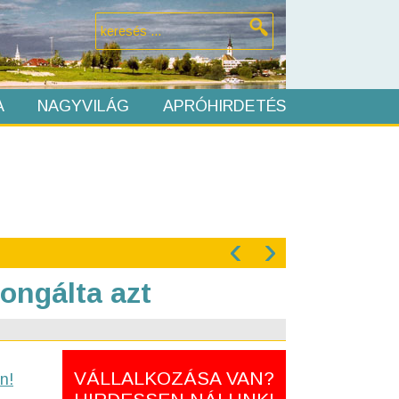
A
NAGYVILÁG
APRÓHIRDETÉS
‹
›
rongálta azt
VÁLLALKOZÁSA VAN?
n!