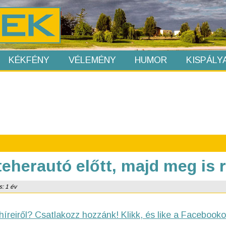
KÉKFÉNY
VÉLEMÉNY
HUMOR
KISPÁLY
teherautó előtt, majd meg is 
s: 1 év
híreiről? Csatlakozz hozzánk! Klikk, és like a Facebooko