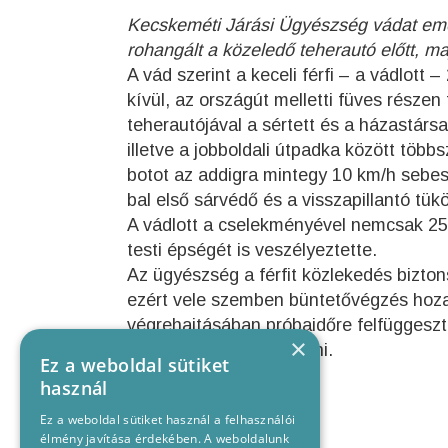
Kecskeméti Járási Ügyészség vádat emelt
rohangált a közeledő teherautó előtt, ma
A vád szerint a keceli férfi – a vádlott 
kívül, az országút melletti füves részen
teherautójával a sértett és a házastársa
illetve a jobboldali útpadka között több
botot az addigra mintegy 10 km/h sebes
bal első sárvédő és a visszapillantó tü
A vádlott a cselekményével nemcsak 250 
testi épségét is veszélyeztette.
Az ügyészség a férfit közlekedés bizton
ezért vele szemben büntetővégzés hozat
végrehajtásában próbaidőre felfüggeszt
×
Járásbíróság fog dönteni.
Ez a weboldal sütiket
használ
Ez a weboldal sütiket használ a felhasználói
élmény javítása érdekében. A weboldalunk