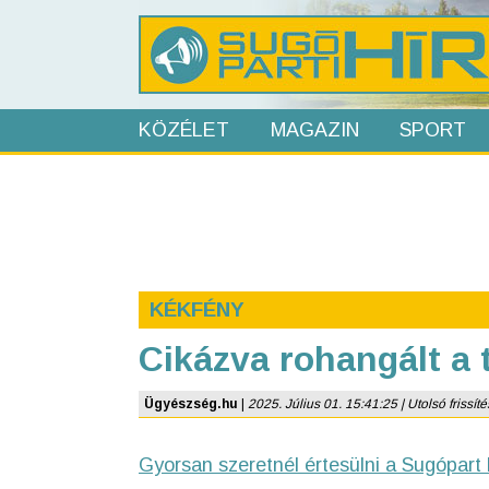
KÖZÉLET
MAGAZIN
SPORT
KÉKFÉNY
Cikázva rohangált a 
Ügyészség.hu
|
2025. Július 01. 15:41:25 | Utolsó frissíté
Gyorsan szeretnél értesülni a Sugópart 