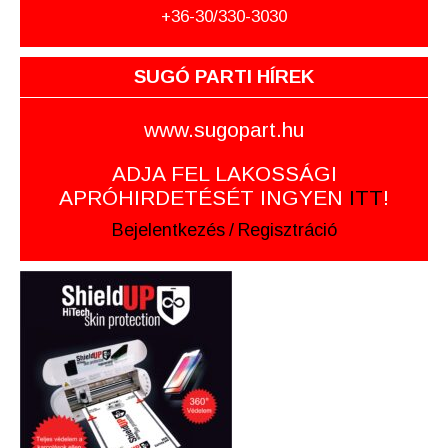
+36-30/330-3030
SUGÓ PARTI HÍREK
www.sugopart.hu
ADJA FEL LAKOSSÁGI
APRÓHIRDETÉSÉT INGYEN
ITT
!
Bejelentkezés
/
Regisztráció