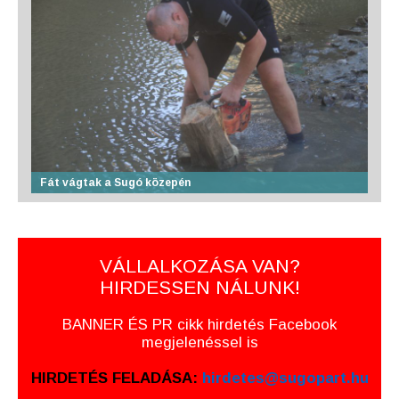
Fát vágtak a Sugó közepén
VÁLLALKOZÁSA VAN?
HIRDESSEN NÁLUNK!
BANNER ÉS PR cikk hirdetés Facebook
megjelenéssel is
HIRDETÉS FELADÁSA:
hirdetes@sugopart.hu