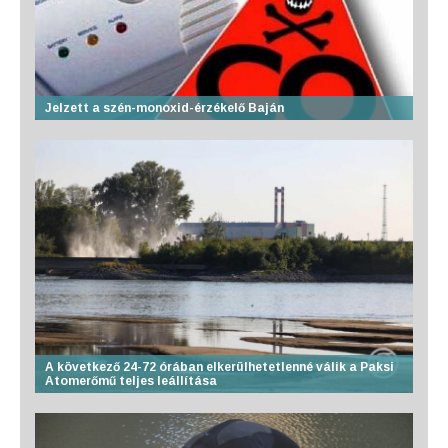
Jelzett a szén-monoxid-érzékelő Baján
A következő 24-72 órában elkerülhetetlenné válik a Paksi
Atomerőmű teljes leállítása