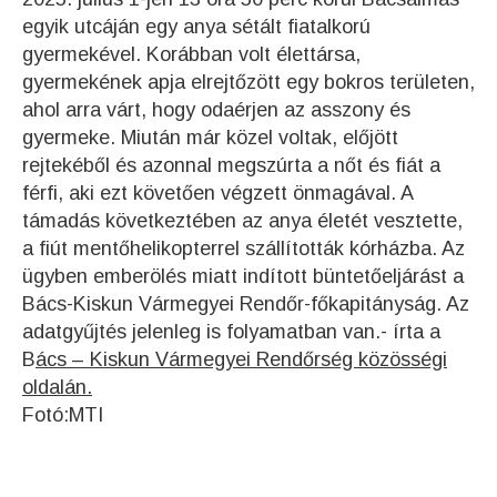
egyik utcáján egy anya sétált fiatalkorú
gyermekével. Korábban volt élettársa,
gyermekének apja elrejtőzött egy bokros területen,
ahol arra várt, hogy odaérjen az asszony és
gyermeke. Miután már közel voltak, előjött
rejtekéből és azonnal megszúrta a nőt és fiát a
férfi, aki ezt követően végzett önmagával. A
támadás következtében az anya életét vesztette,
a fiút mentőhelikopterrel szállították kórházba. Az
ügyben emberölés miatt indított büntetőeljárást a
Bács-Kiskun Vármegyei Rendőr-főkapitányság. Az
adatgyűjtés jelenleg is folyamatban van.- írta a
B
ács – Kiskun Vármegyei Rendőrség közösségi
oldalán.
Fotó:MTI