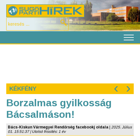
‹
›
KÉKFÉNY
Borzalmas gyilkosság
Bácsalmáson!
Bács-Kiskun Vármegyei Rendőrség facebookj oldala
|
2025. Július
01. 15:51:37 | Utolsó frissítés: 1 év