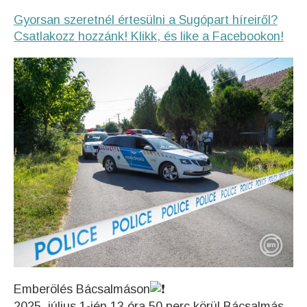
Gyorsan szeretnél értesülni a Sugópart híreiről?
Csatlakozz hozzánk! Klikk, és like a Facebookon!
Emberölés Bácsalmáson
2025. július 1-jén 13 óra 50 perc körül Bácsalmás