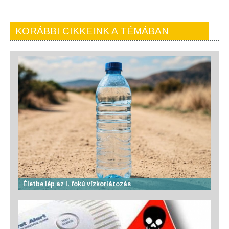
KORÁBBI CIKKEINK A TÉMÁBAN
Életbe lép az I. fokú vízkorlátozás