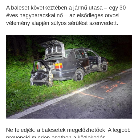
A baleset következtében a jármű utasa – egy 30
éves nagybaracskai nő – az elsődleges orvosi
vélemény alapján súlyos sérülést szenvedett.
Ne feledjék: a balesetek megelőzhetőek! A legjobb
prevenció minden esetben a közlekedési