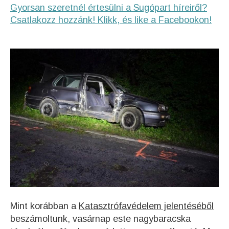
Gyorsan szeretnél értesülni a Sugópart híreiről?
Csatlakozz hozzánk! Klikk, és like a Facebookon!
Mint korábban a
Katasztrófavédelem jelentéséből
beszámoltunk, vasárnap este nagybaracska