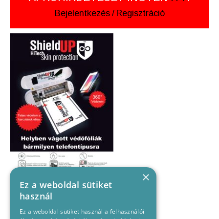
Bejelentkezés
/
Regisztráció
×
Ez a weboldal sütiket
használ
Ez a weboldal sütiket használ a felhasználói