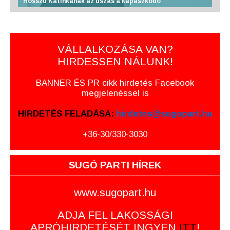
Hosszú Katinkának az úszás a kapaszkodó
VÁLLALKOZÁSA VAN?
HIRDESSEN NÁLUNK!
BANNER ÉS PR cikk hirdetés Facebook
megjelenéssel is
HIRDETÉS FELADÁSA:
hirdetes@sugopart.hu
+36-30/330-3030
SUGÓ PARTI HÍREK
www.sugopart.hu
ADJA FEL LAKOSSÁGI
APRÓHIRDETÉSÉT INGYEN
ITT
!