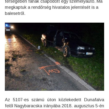
térségében fának csapódott egy személyautó. Ma
megkaptuk a rendőrség hivatalos jelentését is a
balesetről.
Az 5107-es számú úton közlekedett Dunafalva
felől Nagybaracska irányába 2018. augusztus 5-én