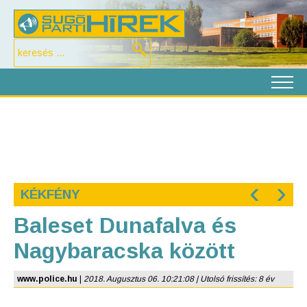
‹
›
KÉKFÉNY
Baleset Dunafalva és
Nagybaracska között
www.police.hu
|
2018. Augusztus 06. 10:21:08 | Utolsó frissítés: 8 év