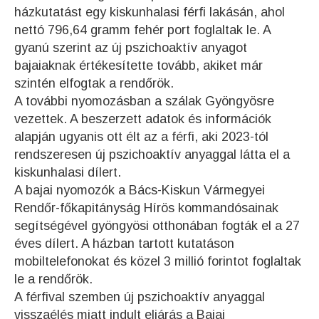
házkutatást egy kiskunhalasi férfi lakásán, ahol
nettó 796,64 gramm fehér port foglaltak le. A
gyanú szerint az új pszichoaktív anyagot
bajaiaknak értékesítette tovább, akiket már
szintén elfogtak a rendőrök.
A további nyomozásban a szálak Gyöngyösre
vezettek. A beszerzett adatok és információk
alapján ugyanis ott élt az a férfi, aki 2023-tól
rendszeresen új pszichoaktív anyaggal látta el a
kiskunhalasi dílert.
A bajai nyomozók a Bács-Kiskun Vármegyei
Rendőr-főkapitányság Hírös kommandósainak
segítségével gyöngyösi otthonában fogták el a 27
éves dílert. A házban tartott kutatáson
mobiltelefonokat és közel 3 millió forintot foglaltak
le a rendőrök.
A férfival szemben új pszichoaktív anyaggal
visszaélés miatt indult eljárás a Bajai