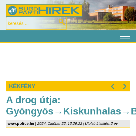
‹
›
KÉKFÉNY
A drog útja:
Gyöngyös→Kiskunhalas→B
www.police.hu
|
2024. Október 22. 13:29:22 | Utolsó frissítés: 2 év