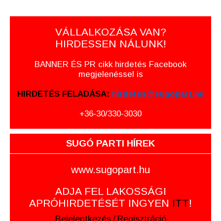
VÁLLALKOZÁSA VAN?
HIRDESSEN NÁLUNK!
BANNER ÉS PR cikk hirdetés Facebook
megjelenéssel is
HIRDETÉS FELADÁSA:
hirdetes@sugopart.hu
+36-30/330-3030
SUGÓ PARTI HÍREK
www.sugopart.hu
ADJA FEL LAKOSSÁGI
APRÓHIRDETÉSÉT INGYEN
ITT
!
Bejelentkezés
/
Regisztráció