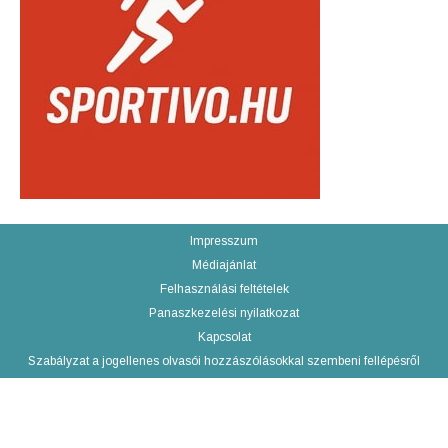
Impresszum
Médiajánlat
Felhasználási feltételek
Panaszkezelési nyilatkozat
Kapcsolat
Szabályzat a jogellenes olvasói hozzászólásokkal szembeni fellépésről