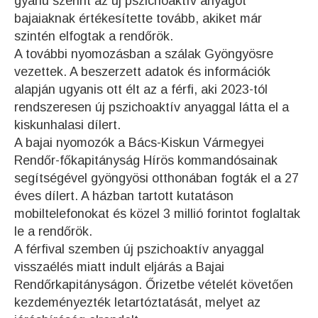
gyanú szerint az új pszichoaktív anyagot
bajaiaknak értékesítette tovább, akiket már
szintén elfogtak a rendőrök.
A további nyomozásban a szálak Gyöngyösre
vezettek. A beszerzett adatok és információk
alapján ugyanis ott élt az a férfi, aki 2023-tól
rendszeresen új pszichoaktív anyaggal látta el a
kiskunhalasi dílert.
A bajai nyomozók a Bács-Kiskun Vármegyei
Rendőr-főkapitányság Hírös kommandósainak
segítségével gyöngyösi otthonában fogták el a 27
éves dílert. A házban tartott kutatáson
mobiltelefonokat és közel 3 millió forintot foglaltak
le a rendőrök.
A férfival szemben új pszichoaktív anyaggal
visszaélés miatt indult eljárás a Bajai
Rendőrkapitányságon. Őrizetbe vételét követően
kezdeményezték letartóztatását, melyet az