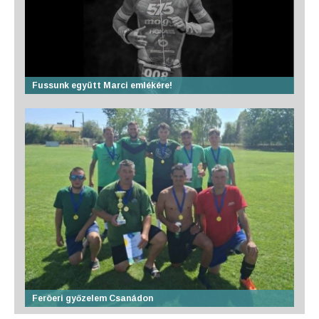
Fussunk együtt Marci emlékére!
Feröeri győzelem Csanádon