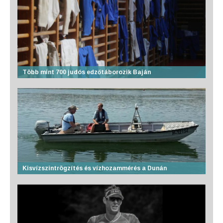
Több mint 700 judós edzőtáborozik Baján
Kisvízszintrögzítés és vízhozammérés a Dunán