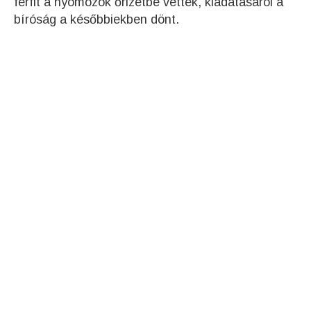
férfit a nyomozók őrizetbe vették, kiadatásáról a
bíróság a későbbiekben dönt.