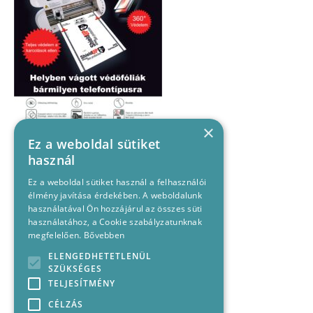
×
Ez a weboldal sütiket
használ
Ez a weboldal sütiket használ a felhasználói
élmény javítása érdekében. A weboldalunk
használatával Ön hozzájárul az összes süti
használatához, a Cookie szabályzatunknak
megfelelően.
Bővebben
ELENGEDHETETLENÜL
SZÜKSÉGES
TELJESÍTMÉNY
CÉLZÁS