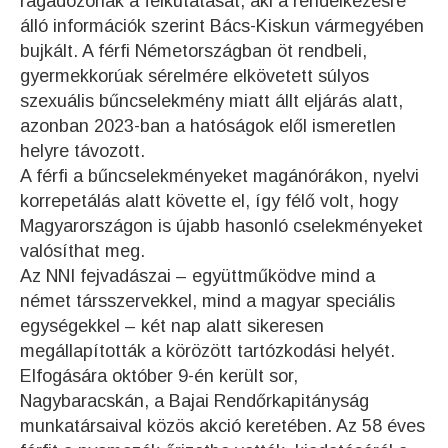
ragadozónak a felkutatását, aki a rendelkezésre
álló információk szerint Bács-Kiskun vármegyében
bujkált. A férfi Németországban öt rendbeli,
gyermekkorúak sérelmére elkövetett súlyos
szexuális bűncselekmény miatt állt eljárás alatt,
azonban 2023-ban a hatóságok elől ismeretlen
helyre távozott.
A férfi a bűncselekményeket magánórákon, nyelvi
korrepetálás alatt követte el, így félő volt, hogy
Magyarországon is újabb hasonló cselekményeket
valósíthat meg.
Az NNI fejvadászai – együttműködve mind a
német társszervekkel, mind a magyar speciális
egységekkel – két nap alatt sikeresen
megállapították a körözött tartózkodási helyét.
Elfogására október 9-én került sor,
Nagybaracskán, a Bajai Rendőrkapitányság
munkatársaival közös akció keretében. Az 58 éves