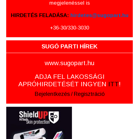
megjelenéssel is
HIRDETÉS FELADÁSA:
hirdetes@sugopart.hu
+36-30/330-3030
SUGÓ PARTI HÍREK
www.sugopart.hu
ADJA FEL LAKOSSÁGI
APRÓHIRDETÉSÉT INGYEN
ITT
!
Bejelentkezés
/
Regisztráció