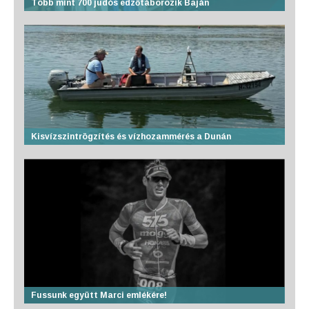
Több mint 700 judós edzőtáborozik Baján
Kisvízszintrögzítés és vízhozammérés a Dunán
Fussunk együtt Marci emlékére!