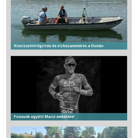
Kisvízszintrögzítés és vízhozammérés a Dunán
Fussunk együtt Marci emlékére!