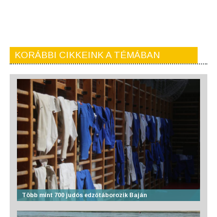
KORÁBBI CIKKEINK A TÉMÁBAN
Több mint 700 judós edzőtáborozik Baján