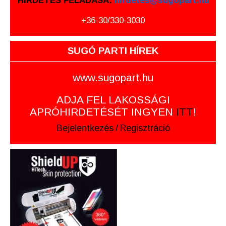
HIRDETÉS FELADÁSA:
hirdetes@sugopart.hu
+36-30/330-3030
SUGÓ PARTI HÍREK
www.sugopart.hu
ADJA FEL LAKOSSÁGI
APRÓHIRDETÉSÉT INGYEN
ITT
!
Bejelentkezés
/
Regisztráció