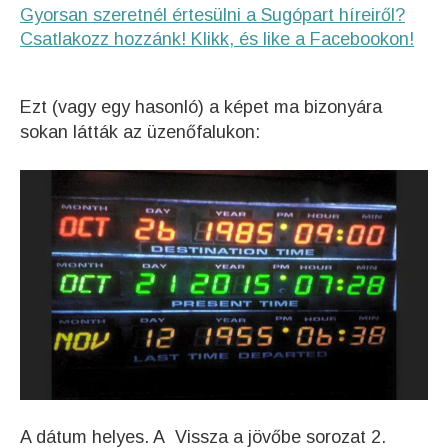
Gyorsan szeretnél értesülni a Sugópart híreiről?
Csatlakozz hozzánk! Klikk, és like a Facebookon!
Ezt (vagy egy hasonló) a képet ma bizonyára
sokan látták az üzenőfalukon:
A dátum helyes. A Vissza a jövőbe sorozat 2.