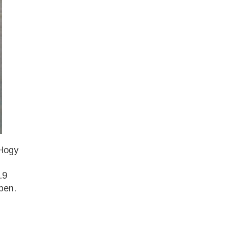
 Hogy
.9
ben.