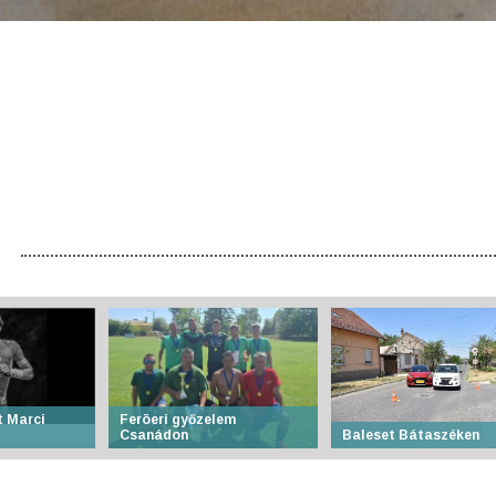
t Marci
Feröeri győzelem
Csanádon
Baleset Bátaszéken