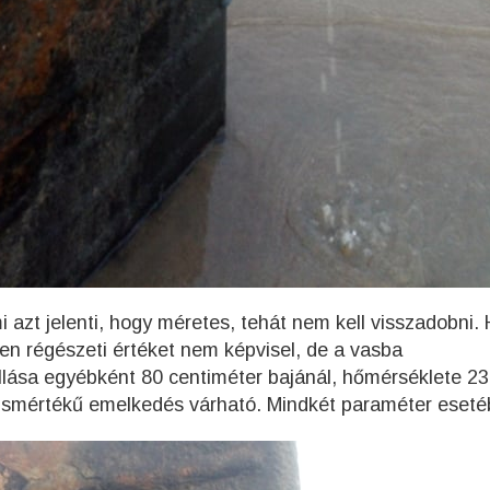
mi azt jelenti, hogy méretes, tehát nem kell visszadobni.
ően régészeti értéket nem képvisel, de a vasba
llása egyébként 80 centiméter bajánál, hőmérséklete 23
kismértékű emelkedés várható. Mindkét paraméter eseté