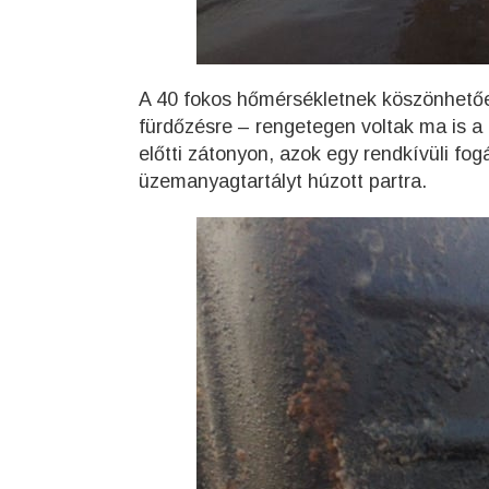
A 40 fokos hőmérsékletnek köszönhetőe
fürdőzésre – rengetegen voltak ma is a 
előtti zátonyon, azok egy rendkívüli fo
üzemanyagtartályt húzott partra.