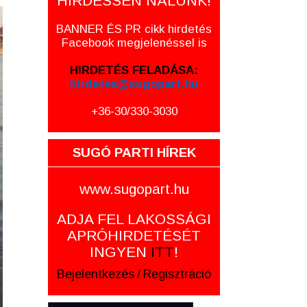
HIRDESSEN NÁLUNK!
BANNER ÉS PR cikk hirdetés
Facebook megjelenéssel is
HIRDETÉS FELADÁSA:
hirdetes@sugopart.hu
+36-30/330-3030
SUGÓ PARTI HÍREK
www.sugopart.hu
ADJA FEL LAKOSSÁGI
APRÓHIRDETÉSÉT
INGYEN
ITT
!
Bejelentkezés
/
Regisztráció