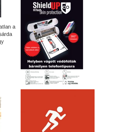
atlan a
csárda
gy