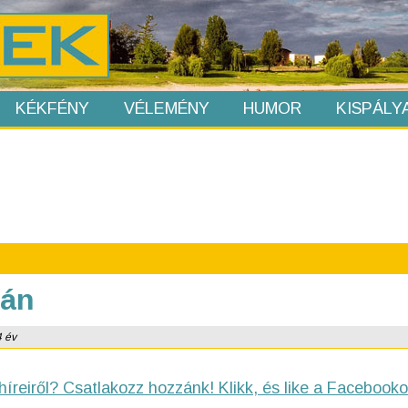
KÉKFÉNY
VÉLEMÉNY
HUMOR
KISPÁLY
nán
4 év
híreiről? Csatlakozz hozzánk! Klikk, és like a Facebooko