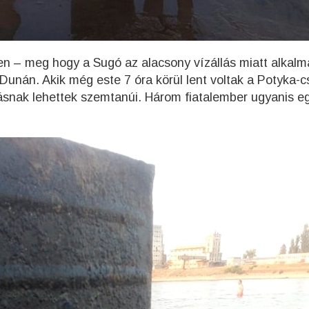
n – meg hogy a Sugó az alacsony vízállás miatt alkalm
Dunán. Akik még este 7 óra körül lent voltak a Potyka-
gásnak lehettek szemtanúi. Három fiatalember ugyanis e