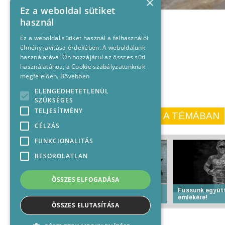
×
Ez a weboldal sütiket
használ
Ez a weboldal sütiket használ a felhasználói
élmény javítása érdekében. A weboldalunk
használatával Ön hozzájárul az összes süti
használatához, a Cookie szabályzatunknak
megfelelően.
Bővebben
ELENGEDHETETLENÜL
SZÜKSÉGES
TELJESÍTMÉNY
KORÁBBI CIKKEINK A TÉMÁBAN
CÉLZÁS
FUNKCIONALITÁS
BESOROLATLAN
ÖSSZES ELFOGADÁSA
Kisvízszintrögzítés és
Fussunk együt
vízhozammérés a Dunán
emlékére!
ÖSSZES ELUTASÍTÁSA