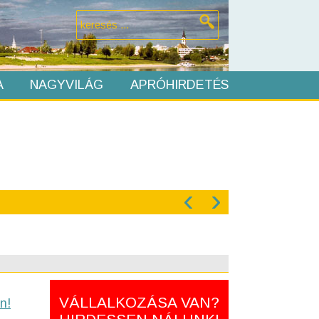
A
NAGYVILÁG
APRÓHIRDETÉS
‹
›
VÁLLALKOZÁSA VAN?
n!