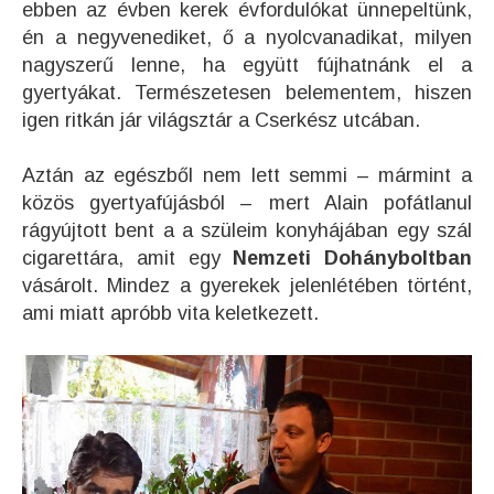
ebben az évben kerek évfordulókat ünnepeltünk,
én a negyvenediket, ő a nyolcvanadikat, milyen
nagyszerű lenne, ha együtt fújhatnánk el a
gyertyákat. Természetesen belementem, hiszen
igen ritkán jár világsztár a Cserkész utcában.
Aztán az egészből nem lett semmi – mármint a
közös gyertyafújásból – mert Alain pofátlanul
rágyújtott bent a a szüleim konyhájában egy szál
cigarettára, amit egy
Nemzeti Dohányboltban
vásárolt. Mindez a gyerekek jelenlétében történt,
ami miatt apróbb vita keletkezett.