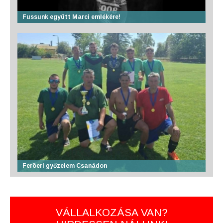
Fussunk együtt Marci emlékére!
Feröeri győzelem Csanádon
VÁLLALKOZÁSA VAN?