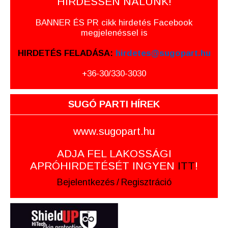
HIRDESSEN NÁLUNK!
BANNER ÉS PR cikk hirdetés Facebook
megjelenéssel is
HIRDETÉS FELADÁSA:
hirdetes@sugopart.hu
+36-30/330-3030
SUGÓ PARTI HÍREK
www.sugopart.hu
ADJA FEL LAKOSSÁGI
APRÓHIRDETÉSÉT INGYEN
ITT
!
Bejelentkezés
/
Regisztráció