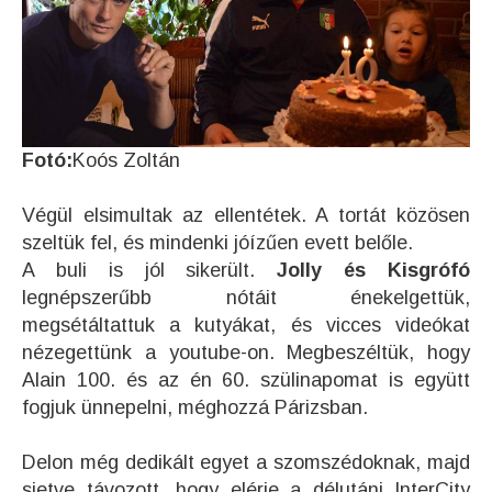
Fotó:
Koós Zoltán
Végül elsimultak az ellentétek. A tortát közösen
szeltük fel, és mindenki jóízűen evett belőle.
A buli is jól sikerült.
Jolly és Kisgrófó
legnépszerűbb nótáit énekelgettük,
megsétáltattuk a kutyákat, és vicces videókat
nézegettünk a youtube-on. Megbeszéltük, hogy
Alain 100. és az én 60. szülinapomat is együtt
fogjuk ünnepelni, méghozzá Párizsban.
Delon még dedikált egyet a szomszédoknak, majd
sietve távozott, hogy elérje a délutáni InterCity