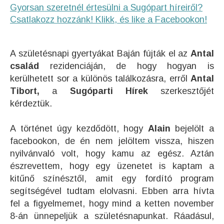
Gyorsan szeretnél értesülni a Sugópart híreiről?
Csatlakozz hozzánk! Klikk, és like a Facebookon!
A születésnapi gyertyákat Baján fújták el az
Antal
család
rezidenciáján, de hogy hogyan is
kerülhetett sor a különös találkozásra, erről
Antal
Tibort,
a
Sugóparti Hírek
szerkesztőjét
kérdeztük.
A történet úgy kezdődött, hogy
Alain
bejelölt a
facebookon, de én nem jelöltem vissza, hiszen
nyilvánvaló volt, hogy kamu az egész. Aztán
észrevettem, hogy egy üzenetet is kaptam a
kitűnő színésztől, amit egy fordító program
segítségével tudtam elolvasni. Ebben arra hívta
fel a figyelmemet, hogy mind a ketten november
8-án ünnepeljük a születésnapunkat. Ráadásul,