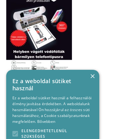
×
Ez a weboldal sütiket
használ
Ez a weboldal sütiket használ a felhasználói
élmény javítása érdekében. A weboldalunk
használatával Ön hozzájárul az összes süti
használatához, a Cookie szabályzatunknak
megfelelően.
Bővebben
ELENGEDHETETLENÜL
SZÜKSÉGES