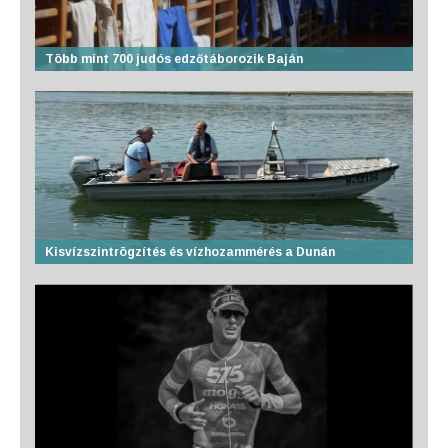
Több mint 700 judós edzőtáborozik Baján
Kisvízszintrögzítés és vízhozammérés a Dunán