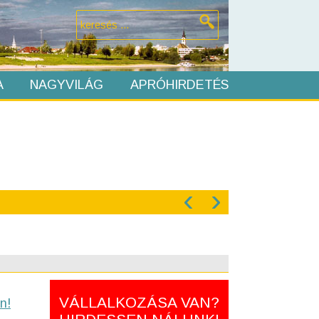
A
NAGYVILÁG
APRÓHIRDETÉS
‹
›
VÁLLALKOZÁSA VAN?
n!