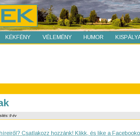
KÉKFÉNY
VÉLEMÉNY
HUMOR
KISPÁLY
ak
ítés: 9 év
híreiről? Csatlakozz hozzánk! Klikk, és like a Facebooko