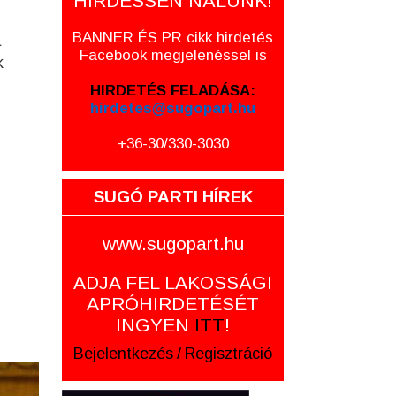
HIRDESSEN NÁLUNK!
BANNER ÉS PR cikk hirdetés
a
Facebook megjelenéssel is
k
HIRDETÉS FELADÁSA:
hirdetes@sugopart.hu
+36-30/330-3030
SUGÓ PARTI HÍREK
www.sugopart.hu
ADJA FEL LAKOSSÁGI
APRÓHIRDETÉSÉT
INGYEN
ITT
!
Bejelentkezés
/
Regisztráció