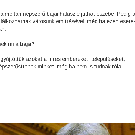
a méltán népszerű bajai halászlé juthat eszébe. Pedig 
találkozhatnak városunk említésével, még ha ezen esete
an.
nek mi a
baja?
gyűjtöttük azokat a híres embereket, településeket,
népszerűsítenek minket, még ha nem is tudnak róla.