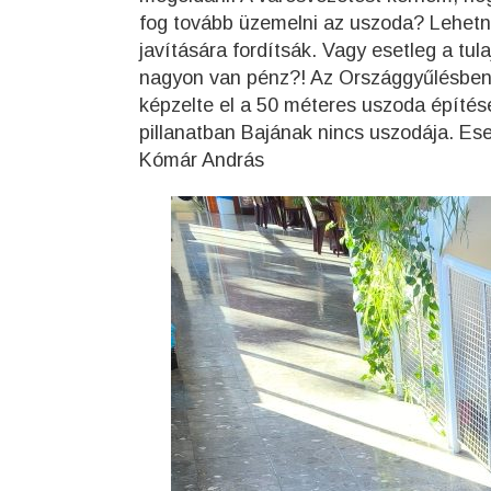
fog tovább üzemelni az uszoda? Lehetne-
javítására fordítsák. Vagy esetleg a tul
nagyon van pénz?! Az Országgyűlésben t
képzelte el a 50 méteres uszoda építés
pillanatban Bajának nincs uszodája. Es
Kómár András