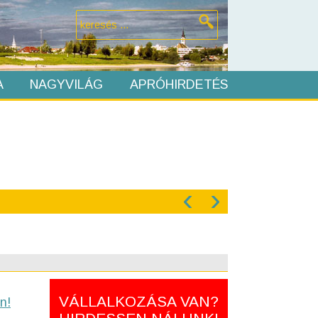
A
NAGYVILÁG
APRÓHIRDETÉS
‹
›
VÁLLALKOZÁSA VAN?
n!