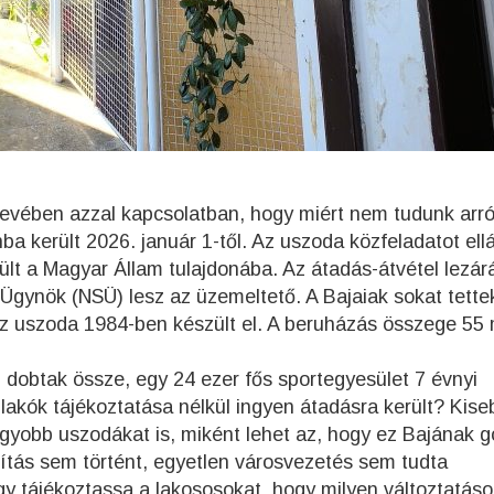
nevében azzal kapcsolatban, hogy miért nem tudunk arró
ba került 2026. január 1-től. Az uszoda közfeladatot ell
ült a Magyar Állam tulajdonába. Az átadás-átvétel lezár
 Ügynök (NSÜ) lesz az üzemeltető. A Bajaiak sokat tette
z uszoda 1984-ben készült el. A beruházás összege 55 m
kói dobtak össze, egy 24 ezer fős sportegyesület 7 évnyi
 lakók tájékoztatása nélkül ingyen átadásra került? Kise
agyobb uszodákat is, miként lehet az, hogy ez Bajának 
jítás sem történt, egyetlen városvezetés sem tudta
y tájékoztassa a lakososokat, hogy milyen változtatáso