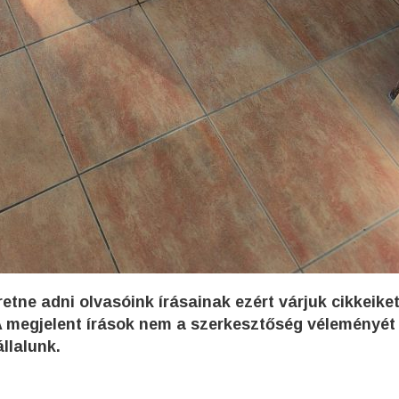
etne adni olvasóink írásainak ezért várjuk cikkeike
 megjelent írások nem a szerkesztőség véleményét
llalunk.