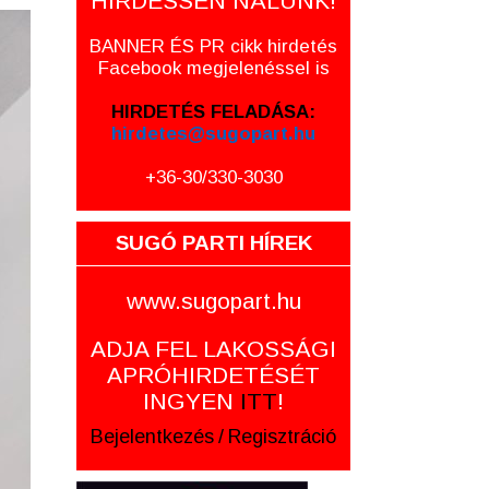
HIRDESSEN NÁLUNK!
BANNER ÉS PR cikk hirdetés
Facebook megjelenéssel is
HIRDETÉS FELADÁSA:
hirdetes@sugopart.hu
+36-30/330-3030
SUGÓ PARTI HÍREK
www.sugopart.hu
ADJA FEL LAKOSSÁGI
APRÓHIRDETÉSÉT
INGYEN
ITT
!
Bejelentkezés
/
Regisztráció