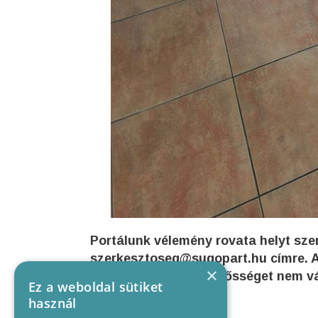
Portálunk vélemény rovata helyt szer
szerkesztoseg@sugopart.hu címre. A
×
tükrözik, azokért felelősséget nem vá
Ez a weboldal sütiket
használ