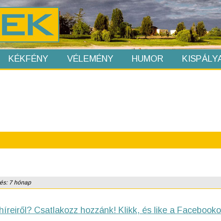
KÉKFÉNY
VÉLEMÉNY
HUMOR
KISPÁLY
tés: 7 hónap
híreiről? Csatlakozz hozzánk! Klikk, és like a Facebooko