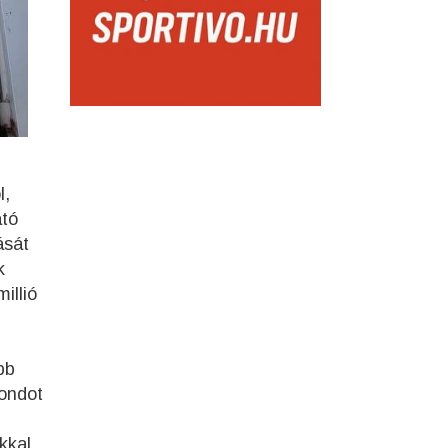
l,
átó
ását
k
illió
bb
gondot
kkal