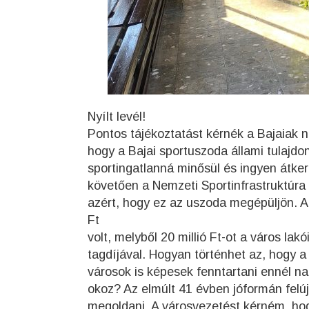
Nyílt levél!
Pontos tájékoztatást kérnék a Bajaiak 
hogy a Bajai sportuszoda állami tulajdon
sportingatlanná minősül és ingyen átker
követően a Nemzeti Sportinfrastruktúra
azért, hogy ez az uszoda megépüljön. A
Ft
volt, melyből 20 millió Ft-ot a város la
tagdíjával. Hogyan történhet az, hogy a
városok is képesek fenntartani ennél n
okoz? Az elmúlt 41 évben jóformán felú
megoldani. A városvezetést kérném, hog