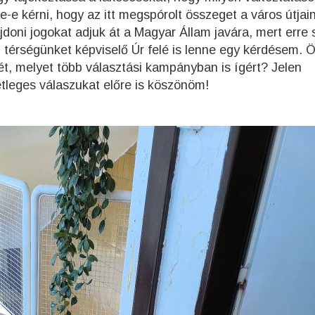
e kérni, hogy az itt megspórolt összeget a város útjai
ajdoni jogokat adjuk át a Magyar Állam javára, mert erre
érségünket képviselő Úr felé is lenne egy kérdésem. Ö
ét, melyet több választási kampányban is ígért? Jelen
etleges válaszukat előre is köszönöm!