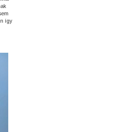
nak
 sem
n így