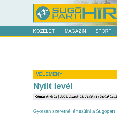
KÖZÉLET
MAGAZIN
SPORT
VÉLEMÉNY
Nyílt levél
Kómár András
|
2026. Január 08. 21:00:41 | Utolsó frissí
Gyorsan szeretnél értesülni a Sugópart 