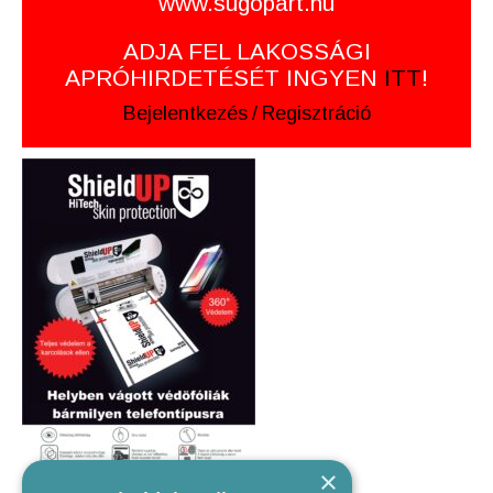
www.sugopart.hu
ADJA FEL LAKOSSÁGI
APRÓHIRDETÉSÉT INGYEN
ITT
!
Bejelentkezés
/
Regisztráció
×