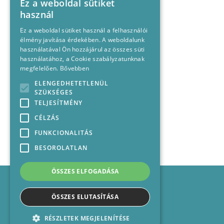
Ez a weboldal sütiket
használ
Ez a weboldal sütiket használ a felhasználói
élmény javítása érdekében. A weboldalunk
használatával Ön hozzájárul az összes süti
használatához, a Cookie szabályzatunknak
megfelelően.
Bővebben
ELENGEDHETETLENÜL
SZÜKSÉGES
TELJESÍTMÉNY
CÉLZÁS
FUNKCIONALITÁS
BESOROLATLAN
ÖSSZES ELFOGADÁSA
Impresszum
Médiajánlat
ÖSSZES ELUTASÍTÁSA
Felhasználási feltételek
Panaszkezelési nyilatkozat
RÉSZLETEK MEGJELENÍTÉSE
Kapcsolat