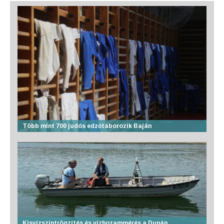
Több mint 700 judós edzőtáborozik Baján
Kisvízszintrögzítés és vízhozammérés a Dunán