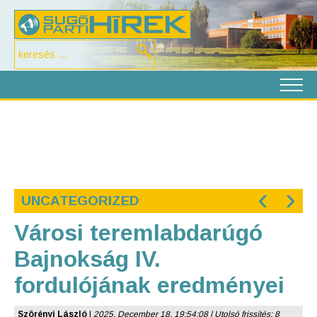
‹
›
UNCATEGORIZED
Városi teremlabdarúgó
Bajnokság IV.
fordulójának eredményei
Szörényi László
|
2025. December 18. 19:54:08 | Utolsó frissítés: 8