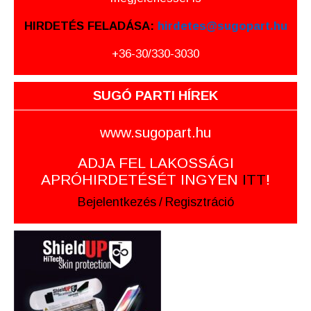
HIRDETÉS FELADÁSA:
hirdetes@sugopart.hu
+36-30/330-3030
SUGÓ PARTI HÍREK
www.sugopart.hu
ADJA FEL LAKOSSÁGI
APRÓHIRDETÉSÉT INGYEN
ITT
!
Bejelentkezés
/
Regisztráció