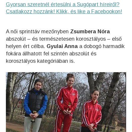
Gyorsan szeretnél értesülni a Sugópart híreiről?
Csatlakozz hozzánk! Klikk, és like a Facebookon!
A női sprinttáv mezőnyben
Zsumbera Nóra
abszolút – és természetesen korosztályos – első
helyen ért célba.
Gyulai Anna
a dobogó harmadik
fokára állhatott fel szintén abszolút és
korosztályos kategóriában is.