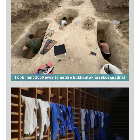
Több mint 1000 éves temetőre bukkantak Érsekcsanádnál