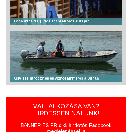
Több mint 700 judós edzőtáborozik Baján
Kisvízszintrögzítés és vízhozammérés a Dunán
VÁLLALKOZÁSA VAN?
HIRDESSEN NÁLUNK!
BANNER ÉS PR cikk hirdetés Facebook
megjelenéssel is