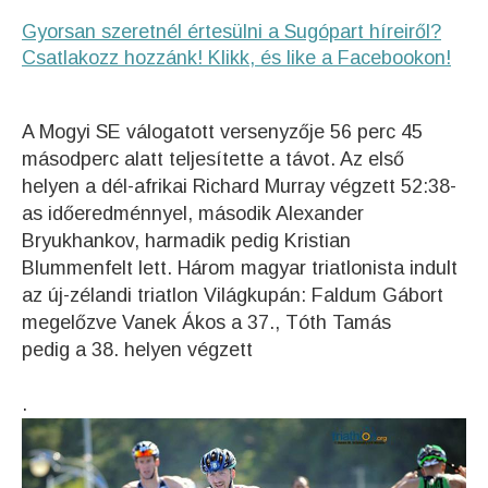
Gyorsan szeretnél értesülni a Sugópart híreiről?
Csatlakozz hozzánk! Klikk, és like a Facebookon!
A Mogyi SE válogatott versenyzője 56 perc 45
másodperc alatt teljesítette a távot. Az első
helyen a dél-afrikai Richard Murray végzett 52:38-
as időeredménnyel, második Alexander
Bryukhankov, harmadik pedig Kristian
Blummenfelt lett. Három magyar triatlonista indult
az új-zélandi triatlon Világkupán: Faldum Gábort
megelőzve Vanek Ákos a 37., Tóth Tamás
pedig a 38. helyen végzett
.