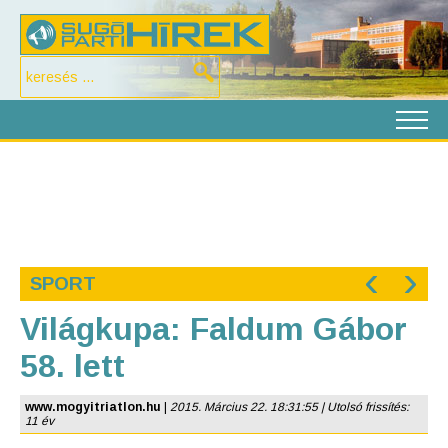
‹
›
SPORT
Világkupa: Faldum Gábor
58. lett
www.mogyitriatlon.hu
|
2015. Március 22. 18:31:55 | Utolsó frissítés:
11 év