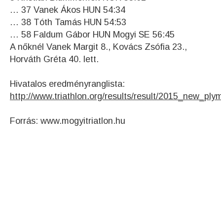
… 37 Vanek Ákos HUN 54:34
… 38 Tóth Tamás HUN 54:53
… 58 Faldum Gábor HUN Mogyi SE 56:45
A nőknél Vanek Margit 8., Kovács Zsófia 23.,
Horváth Gréta 40. lett.
Hivatalos eredményranglista:
http://www.triathlon.org/results/result/2015_new_pl
Forrás: www.mogyitriatlon.hu