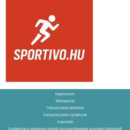
Impresszum
Médiajánlat
Felhasználási feltételek
Panaszkezelési nyilatkozat
Kapcsolat
Szabályzat a jogellenes olvasói hozzászólásokkal szembeni fellépésről