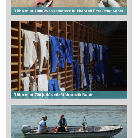
Több mint 1000 éves temetőre bukkantak Érsekcsanádnál
Több mint 700 judós edzőtáborozik Baján