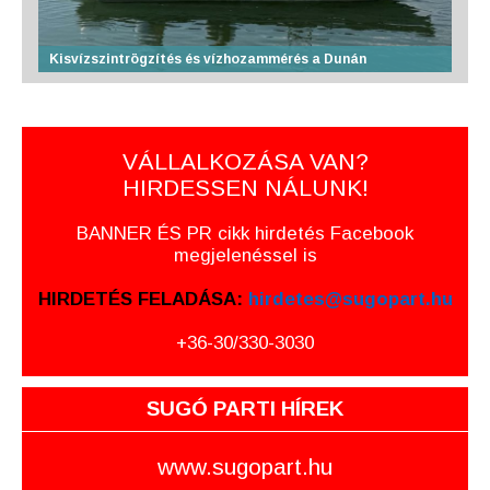
Kisvízszintrögzítés és vízhozammérés a Dunán
VÁLLALKOZÁSA VAN?
HIRDESSEN NÁLUNK!
BANNER ÉS PR cikk hirdetés Facebook
megjelenéssel is
HIRDETÉS FELADÁSA:
hirdetes@sugopart.hu
+36-30/330-3030
SUGÓ PARTI HÍREK
www.sugopart.hu