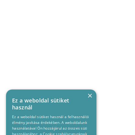
×
Ez a weboldal sütiket
használ
Ez a weboldal sütiket használ a felhasználói
élmény javítása érdekében. A weboldalunk
használatával Ön hozzájárul az összes süti
használatához, a Cookie szabályzatunknak