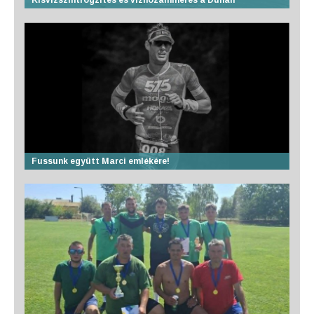
Fussunk együtt Marci emlékére!