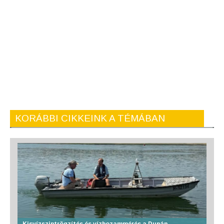
KORÁBBI CIKKEINK A TÉMÁBAN
Kisvízszintrögzítés és vízhozammérés a Dunán