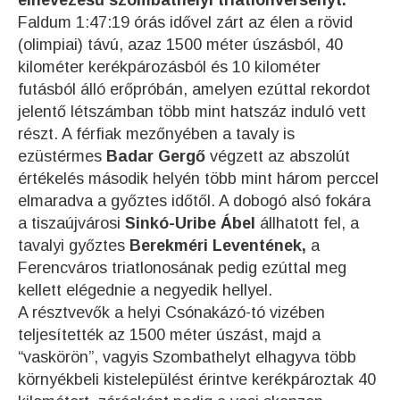
elnevezésű szombathelyi triatlonversenyt.
Faldum 1:47:19 órás idővel zárt az élen a rövid
(olimpiai) távú, azaz 1500 méter úszásból, 40
kilométer kerékpározásból és 10 kilométer
futásból álló erőpróbán, amelyen ezúttal rekordot
jelentő létszámban több mint hatszáz induló vett
részt. A férfiak mezőnyében a tavaly is
ezüstérmes
Badar Gergő
végzett az abszolút
értékelés második helyén több mint három perccel
elmaradva a győztes időtől. A dobogó alsó fokára
a tiszaújvárosi
Sinkó-Uribe Ábel
állhatott fel, a
tavalyi győztes
Berekméri Leventének,
a
Ferencváros triatlonosának pedig ezúttal meg
kellett elégednie a negyedik hellyel.
A résztvevők a helyi Csónakázó-tó vizében
teljesítették az 1500 méter úszást, majd a
“vaskörön”, vagyis Szombathelyt elhagyva több
környékbeli kistelepülést érintve kerékpároztak 40