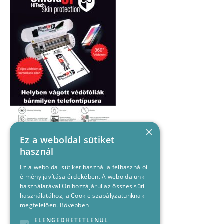
×
Ez a weboldal sütiket
használ
Ez a weboldal sütiket használ a felhasználói
élmény javítása érdekében. A weboldalunk
használatával Ön hozzájárul az összes süti
használatához, a Cookie szabályzatunknak
megfelelően.
Bővebben
ELENGEDHETETLENÜL