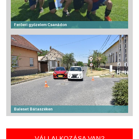
Feröeri győzelem Csanádon
Baleset Bátaszéken
VÁLLALKOZÁSA VAN?