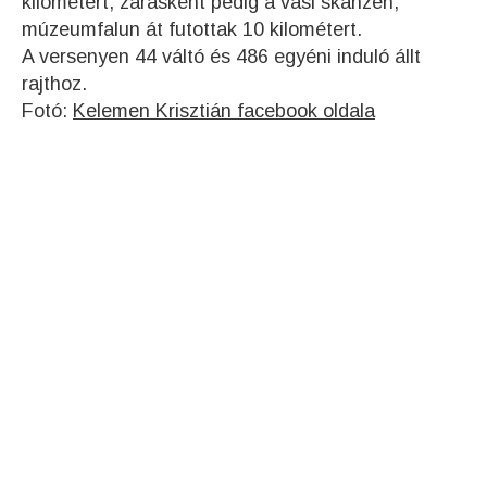
kilométert, zárásként pedig a vasi skanzen,
múzeumfalun át futottak 10 kilométert.
A versenyen 44 váltó és 486 egyéni induló állt
rajthoz.
Fotó:
Kelemen Krisztián facebook oldala