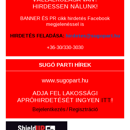
HIRDESSEN NÁLUNK!
BANNER ÉS PR cikk hirdetés Facebook
megjelenéssel is
HIRDETÉS FELADÁSA:
hirdetes@sugopart.hu
+36-30/330-3030
SUGÓ PARTI HÍREK
www.sugopart.hu
ADJA FEL LAKOSSÁGI
APRÓHIRDETÉSÉT INGYEN
ITT
!
Bejelentkezés
/
Regisztráció