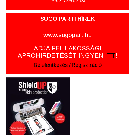
+36-30/330-3030
SUGÓ PARTI HÍREK
www.sugopart.hu
ADJA FEL LAKOSSÁGI
APRÓHIRDETÉSÉT INGYEN
ITT
!
Bejelentkezés
/
Regisztráció