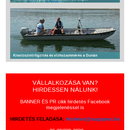
Kisvízszintrögzítés és vízhozammérés a Dunán
VÁLLALKOZÁSA VAN?
HIRDESSEN NÁLUNK!
BANNER ÉS PR cikk hirdetés Facebook
megjelenéssel is
HIRDETÉS FELADÁSA:
hirdetes@sugopart.hu