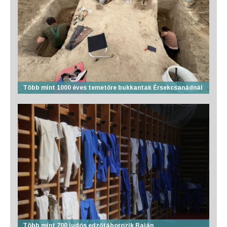
Több mint 1000 éves temetőre bukkantak Érsekcsanádnál
Több mint 700 judós edzőtáborozik Baján