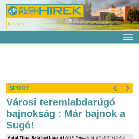
‹
›
SPORT
Városi teremlabdarúgó
bajnokság : Már bajnok a
Sugó!
Antal Tibor, Szörényi László
|
2015. Feburár 18. 07:48:21 | Utolsó