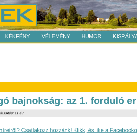
KÉKFÉNY
VÉLEMÉNY
HUMOR
KISPÁLY
gó bajnokság: az 1. forduló 
rissítés: 11 év
híreiről? Csatlakozz hozzánk! Klikk, és like a Facebooko