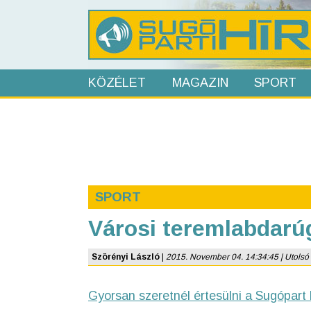
KÖZÉLET
MAGAZIN
SPORT
SPORT
Városi teremlabdarú
Szörényi László
|
2015. November 04. 14:34:45 | Utolsó f
Gyorsan szeretnél értesülni a Sugópart 