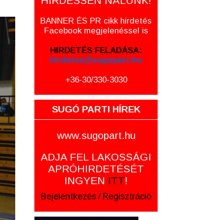
HIRDESSEN NÁLUNK!
BANNER ÉS PR cikk hirdetés
Facebook megjelenéssel is
HIRDETÉS FELADÁSA:
hirdetes@sugopart.hu
+36-30/330-3030
SUGÓ PARTI HÍREK
www.sugopart.hu
ADJA FEL LAKOSSÁGI
APRÓHIRDETÉSÉT
INGYEN
ITT
!
Bejelentkezés
/
Regisztráció