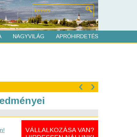
A
NAGYVILÁG
APRÓHIRDETÉS
‹
›
eredményei
VÁLLALKOZÁSA VAN?
n!