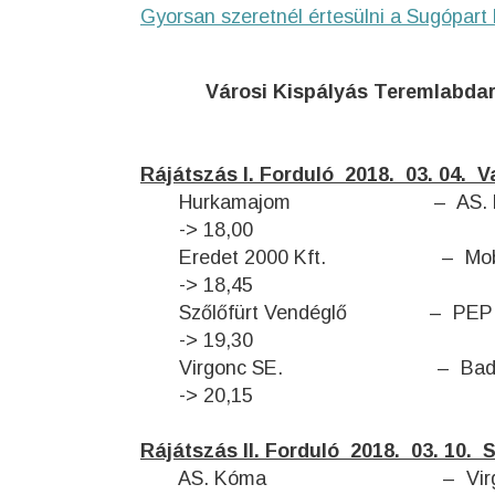
Gyorsan szeretnél értesülni a Sugópart 
Városi Kispályás Teremlabdarú
Rájátszás I. Forduló 2018. 03. 
Hurkamajom –
-> 18,00
Eredet 2000 Kft
-> 18,45
Szőlőfürt Vendéglő – PEP
-> 19,30
Virgonc SE. – B
-> 20,15
Rájátszás II. Forduló 2018. 03.
AS. Kóma – V