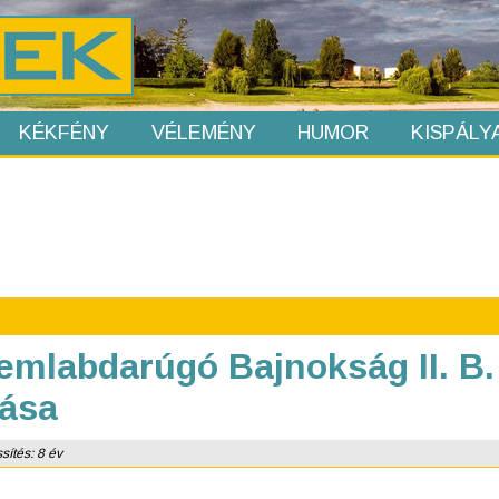
KÉKFÉNY
VÉLEMÉNY
HUMOR
KISPÁLY
emlabdarúgó Bajnokság II. B.
lása
sítés: 8 év