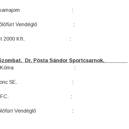
 Hurkamajom :
ürt Vendéglő :
Eredet 2000 Kft. :
. 17. Szombat. Dr. Pósta Sándor Sportcsarnok.
– AS. Kóma :
irgonc SE. :
JA – Moby FC. :
őlőfürt Vendéglő :