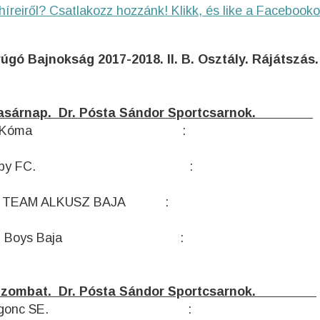
híreiről? Csatlakozz hozzánk! Klikk, és like a Facebooko
gó Bajnokság 2017-2018. II. B. Osztály. Rájátszás.
04. Vasárnap. Dr. Pósta Sándor Sportcsarnok.
 AS. Kóma :
. – Moby FC. :
 TEAM ALKUSZ BAJA :
ad Boys Baja :
 10. Szombat. Dr. Pósta Sándor Sportcsarnok.
irgonc SE. :