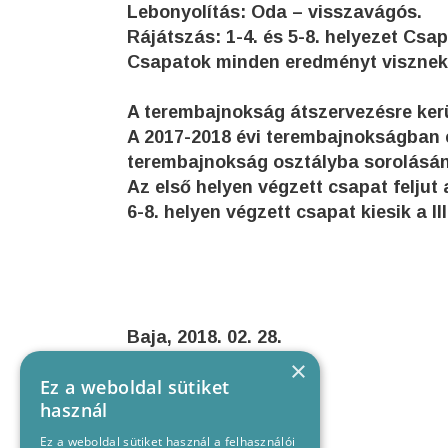
Lebonyolítás: Oda – visszavágós.
Rájátszás: 1-4. és 5-8. helyezet 
Csapatok minden eredményt visznek
A terembajnokság átszervezésre kerül
A 2017-2018 évi terembajnokságban e
terembajnokság osztályba sorolásán
Az első helyen végzett csapat feljut 
6-8. helyen végzett csapat kiesik a II
Baja, 2018. 02. 28. 
×
Ez a weboldal sütiket
használ
Ez a weboldal sütiket használ a felhasználói