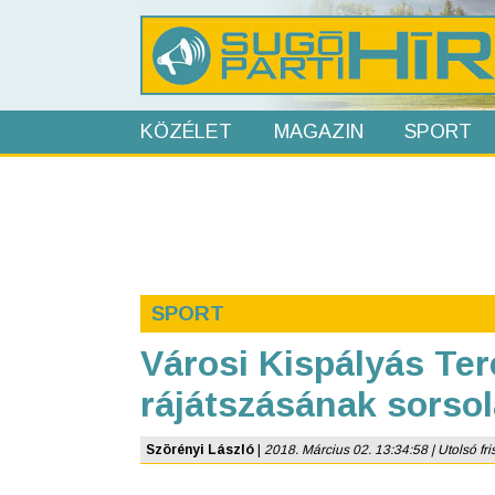
KÖZÉLET
MAGAZIN
SPORT
SPORT
Városi Kispályás Ter
rájátszásának sorso
Szörényi László
|
2018. Március 02. 13:34:58 | Utolsó fris