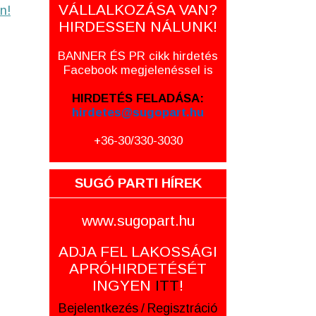
VÁLLALKOZÁSA VAN?
n!
HIRDESSEN NÁLUNK!
BANNER ÉS PR cikk hirdetés
Facebook megjelenéssel is
HIRDETÉS FELADÁSA:
hirdetes@sugopart.hu
+36-30/330-3030
SUGÓ PARTI HÍREK
www.sugopart.hu
ADJA FEL LAKOSSÁGI
APRÓHIRDETÉSÉT
INGYEN
ITT
!
Bejelentkezés
/
Regisztráció