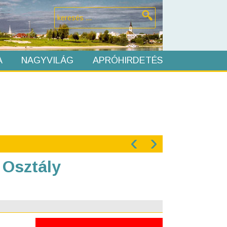
A
NAGYVILÁG
APRÓHIRDETÉS
‹
›
 Osztály