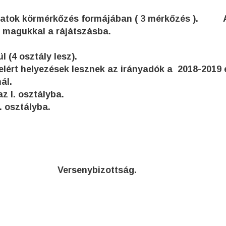
Csapatok körmérkőzés formájában ( 3 mérkőzés ). 
 magukkal a rájátszásba.
 (4 osztály lesz).
lért helyezések lesznek az irányadók a 2018-2019 
ál.
az I. osztályba.
I. osztályba.
Versenybizottság.