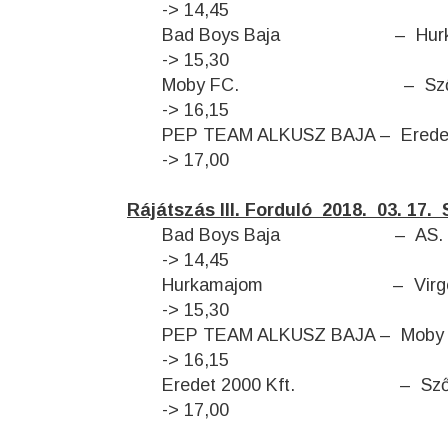
-> 14,45
Bad Boys Baja –
-> 15,30
Moby FC. – Szőlőf
-> 16,15
PEP TEAM ALKUSZ BAJA – 
-> 17,00
Rájátszás III. Forduló 2018. 03
Bad Boys Baja 
-> 14,45
Hurkamajom – V
-> 15,30
PEP TEAM ALKUSZ BA
-> 16,15
Eredet 2000 Kft. – Sz
-> 17,00