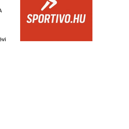
A
évi