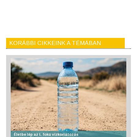
KORÁBBI CIKKEINK A TÉMÁBAN
Életbe lép az I. fokú vízkorlátozás