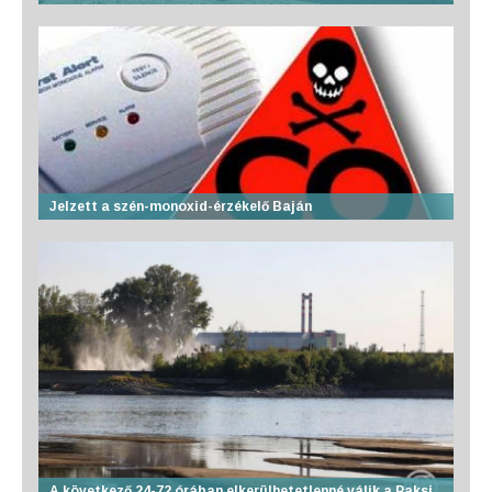
Jelzett a szén-monoxid-érzékelő Baján
A következő 24-72 órában elkerülhetetlenné válik a Paksi