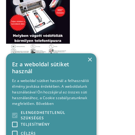
×
Ez a weboldal sütiket
használ
Ez a weboldal sütiket használ a felhasználói
élmény javítása érdekében. A weboldalunk
használatával Ön hozzájárul az összes süti
használatához, a Cookie szabályzatunknak
megfelelően.
Bővebben
ELENGEDHETETLENÜL
SZÜKSÉGES
TELJESÍTMÉNY
CÉLZÁS