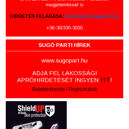
megjelenéssel is
HIRDETÉS FELADÁSA:
hirdetes@sugopart.hu
+36-30/330-3030
SUGÓ PARTI HÍREK
www.sugopart.hu
ADJA FEL LAKOSSÁGI
APRÓHIRDETÉSÉT INGYEN
ITT
!
Bejelentkezés
/
Regisztráció