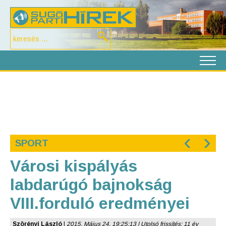
‹
›
SPORT
Városi kispályás
labdarúgó bajnokság
VIII.forduló eredményei
Szörényi László
|
2015. Május 24. 19:25:13 | Utolsó frissítés: 11 év