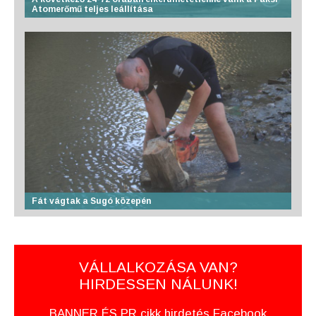
Atomerőmű teljes leállítása
Fát vágtak a Sugó közepén
VÁLLALKOZÁSA VAN?
HIRDESSEN NÁLUNK!
BANNER ÉS PR cikk hirdetés Facebook