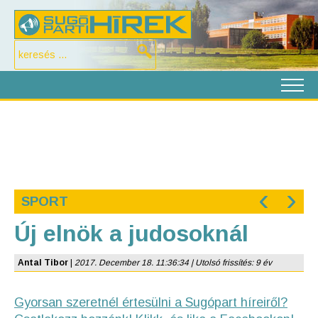
‹
›
SPORT
Új elnök a judosoknál
Antal Tibor
|
2017. December 18. 11:36:34 | Utolsó frissítés: 9 év
Gyorsan szeretnél értesülni a Sugópart híreiről?