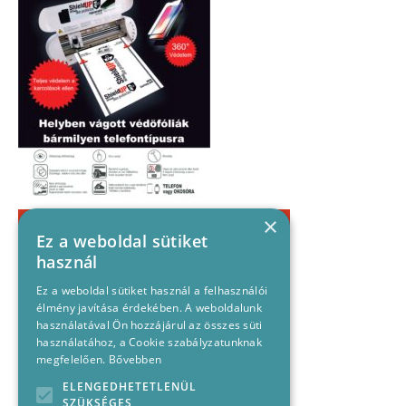
×
Ez a weboldal sütiket
használ
Ez a weboldal sütiket használ a felhasználói
élmény javítása érdekében. A weboldalunk
használatával Ön hozzájárul az összes süti
használatához, a Cookie szabályzatunknak
megfelelően.
Bővebben
ELENGEDHETETLENÜL
SZÜKSÉGES