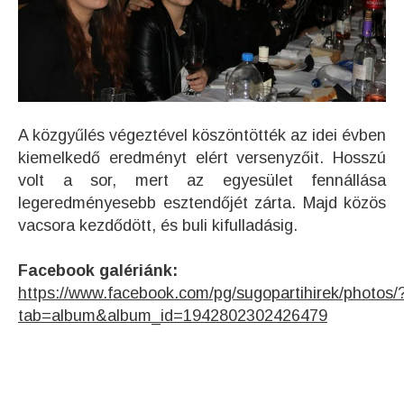
A közgyűlés végeztével köszöntötték az idei évben
kiemelkedő eredményt elért versenyzőit. Hosszú
volt a sor, mert az egyesület fennállása
legeredményesebb esztendőjét zárta. Majd közös
vacsora kezdődött, és buli kifulladásig.
Facebook galériánk:
https://www.facebook.com/pg/sugopartihirek/photos/
tab=album&album_id=1942802302426479