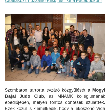
Csatlakozz hozzánk! Klikk, és like a Facebookon!
Szombaton tartotta évzáró közgyűlését a
Mogyi
Bajai Judo Club
, az MNÁMK kollégiumának
ebédlőjében, melyen fontos döntések születtek.
Ezek közül is kiemelkedik, hogy a leköszönő Vida