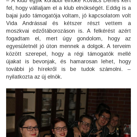
– A klub egyik korábbi elnöke Kovács Dénes kért
fel, hogy vállaljam el a klub elnökségét. Eddig is a
bajai judo támogatója voltam, jó kapcsolatom volt
Vida Andrással és kétszer részt vettem a
moszkvai edzőtáborozáson is. A felkérést azért
fogadtam el, mert úgy gondolom, hogy az
egyesületnél jó úton mennek a dolgok. A terveim
között szerepel, hogy a régi támogatók mellé
újakat is bevonjak, és hamarosan lehet, hogy
további jó hírekről is be tudok számolni. –
nyilatkozta az új elnök.