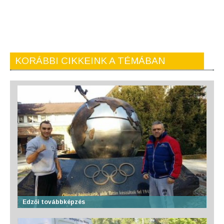
KORÁBBI CIKKEINK A TÉMÁBAN
Edzői továbbképzés