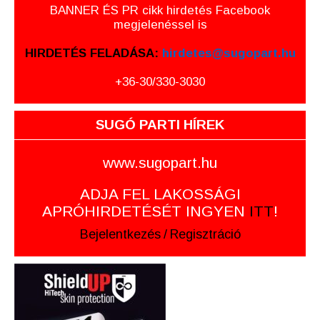
BANNER ÉS PR cikk hirdetés Facebook
megjelenéssel is
HIRDETÉS FELADÁSA:
hirdetes@sugopart.hu
+36-30/330-3030
SUGÓ PARTI HÍREK
www.sugopart.hu
ADJA FEL LAKOSSÁGI
APRÓHIRDETÉSÉT INGYEN
ITT
!
Bejelentkezés
/
Regisztráció