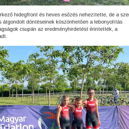
rkező hidegfront és heves esőzés nehezítette, de a sz
s átgondolt döntéseinek köszönhetően a lebonyolítás
ntagságok csupán az eredményhirdetést érintették, a
adt.