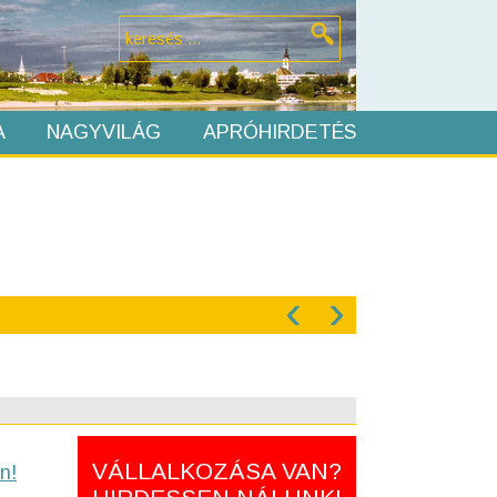
A
NAGYVILÁG
APRÓHIRDETÉS
‹
›
VÁLLALKOZÁSA VAN?
n!