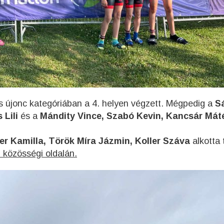
s újonc kategóriában a 4. helyen végzett. Mégpedig a
S
 Lili
és a
Mándity Vince, Szabó Kevin, Kancsár Mát
ler Kamilla, Török Míra Jázmin, Koller Száva
alkotta 
 közösségi oldalán.