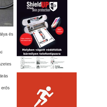
álya és
ki
szetes
árás
 erős