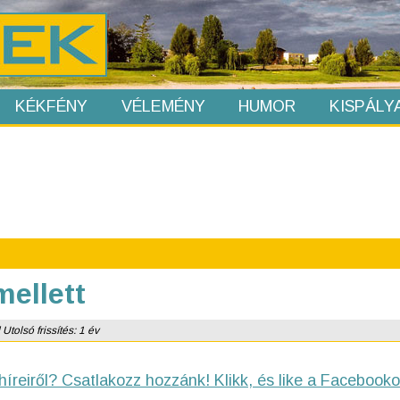
KÉKFÉNY
VÉLEMÉNY
HUMOR
KISPÁLY
ellett
Utolsó frissítés: 1 év
híreiről? Csatlakozz hozzánk! Klikk, és like a Facebooko