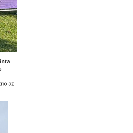
ánta
é
trió az