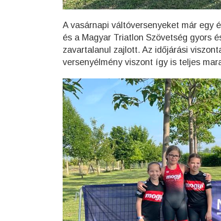
A vasárnapi váltóversenyeket már egy é
és a Magyar Triatlon Szövetség gyors é
zavartalanul zajlott. Az időjárási viszo
versenyélmény viszont így is teljes mar