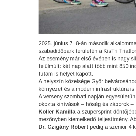
2025. június 7–8-án második alkalomma
szabadidőpark területén a KisTri Triatlon
Az esemény már első évében is nagy sik
felülmúlt: két nap alatt több mint 850 i
futam is helyet kapott.
A helyszín közelsége Győr belvárosához
környezet és a modern infrastruktúra is 
A verseny szombati napján egyesületünk
okozta kihívások – hőség és záporok – e
Koller Kamilla
a szupersprint döntőjébe
mezőnyben kiemelkedő teljesítmény. Ab
Dr. Czigány Róbert
pedig a szenior 4 k