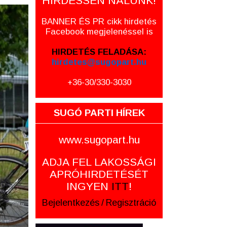
HIRDESSEN NÁLUNK!
BANNER ÉS PR cikk hirdetés
Facebook megjelenéssel is
HIRDETÉS FELADÁSA:
hirdetes@sugopart.hu
+36-30/330-3030
SUGÓ PARTI HÍREK
www.sugopart.hu
ADJA FEL LAKOSSÁGI
APRÓHIRDETÉSÉT
INGYEN
ITT
!
Bejelentkezés
/
Regisztráció