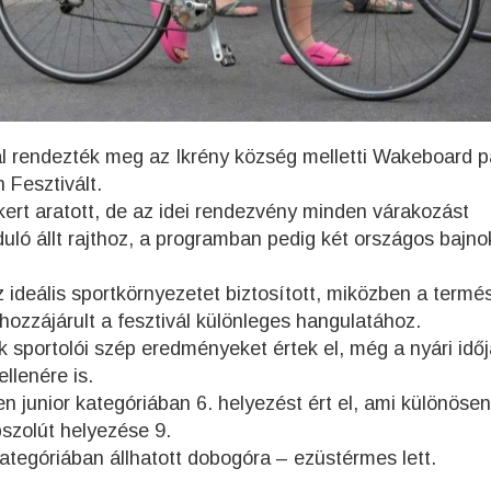
l rendezték meg az Ikrény község melletti Wakeboard p
 Fesztivált.
ert aratott, de az idei rendezvény minden várakozást
nduló állt rajthoz, a programban pedig két országos bajno
 ideális sportkörnyezetet biztosított, miközben a termé
hozzájárult a fesztivál különleges hangulatához.
 sportolói szép eredményeket értek el, még a nyári időj
llenére is.
n junior kategóriában 6. helyezést ért el, ami különösen
szolút helyezése 9.
ategóriában állhatott dobogóra – ezüstérmes lett.