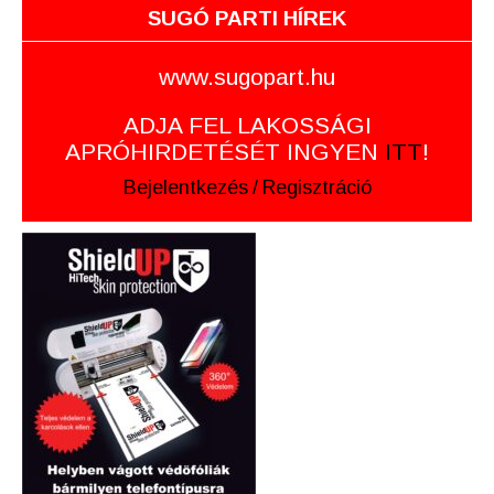
SUGÓ PARTI HÍREK
www.sugopart.hu
ADJA FEL LAKOSSÁGI
APRÓHIRDETÉSÉT INGYEN
ITT
!
Bejelentkezés
/
Regisztráció