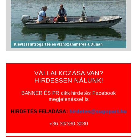
Kisvízszintrögzítés és vízhozammérés a Dunán
VÁLLALKOZÁSA VAN?
HIRDESSEN NÁLUNK!
BANNER ÉS PR cikk hirdetés Facebook
megjelenéssel is
HIRDETÉS FELADÁSA:
hirdetes@sugopart.hu
+36-30/330-3030