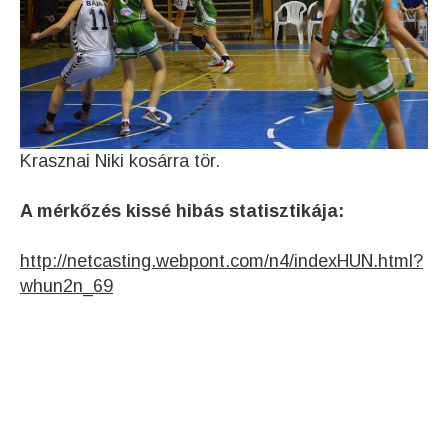
Krasznai Niki kosárra tör.
A mérkőzés kissé hibás statisztikája:
http://netcasting.webpont.com/n4/indexHUN.html?
whun2n_69