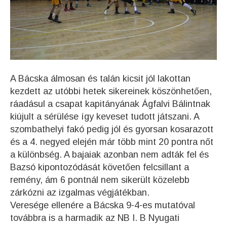
A Bácska álmosan és talán kicsit jól lakottan
kezdett az utóbbi hetek sikereinek köszönhetően,
ráadásul a csapat kapitányának Ágfalvi Bálintnak
kiújult a sérülése így keveset tudott játszani. A
szombathelyi fakó pedig jól és gyorsan kosarazott
és a 4. negyed elején már több mint 20 pontra nőt
a különbség. A bajaiak azonban nem adták fel és
Bazsó kipontozódását követően felcsillant a
remény, ám 6 pontnál nem sikerült közelebb
zárkózni az izgalmas végjátékban.
Veresége ellenére a Bácska 9-4-es mutatóval
továbbra is a harmadik az NB I. B Nyugati