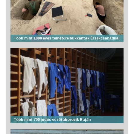
Több mint 1000 éves temetőre bukkantak Érsekcsanádnál
Több mint 700 judós edzőtáborozik Baján