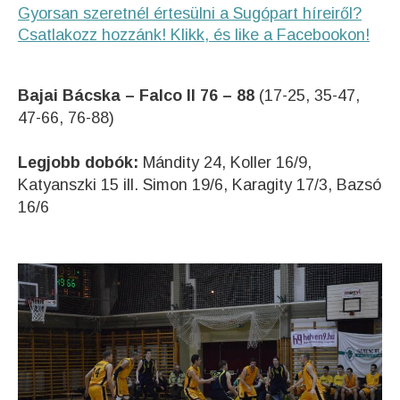
Gyorsan szeretnél értesülni a Sugópart híreiről?
Csatlakozz hozzánk! Klikk, és like a Facebookon!
Bajai Bácska – Falco II 76 – 88
(17-25, 35-47,
47-66, 76-88)
Legjobb dobók:
Mándity 24, Koller 16/9,
Katyanszki 15 ill. Simon 19/6, Karagity 17/3, Bazsó
16/6