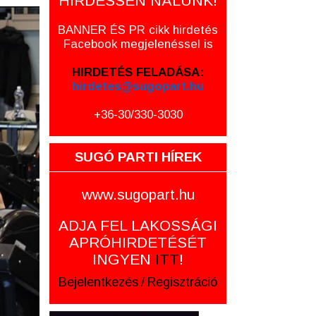
HIRDESSEN NÁLUNK!
BANNER ÉS PR cikk hirdetés
Facebook megjelenéssel is
HIRDETÉS FELADÁSA:
hirdetes@sugopart.hu
+36-30/330-3030
SUGÓ PARTI HÍREK
www.sugopart.hu
ADJA FEL LAKOSSÁGI
APRÓHIRDETÉSÉT
INGYEN
ITT
!
Bejelentkezés
/
Regisztráció