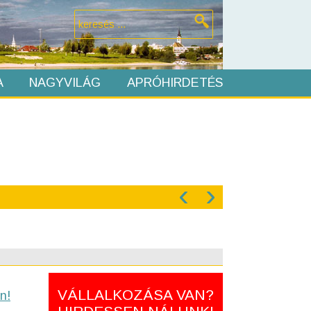
A
NAGYVILÁG
APRÓHIRDETÉS
‹
›
VÁLLALKOZÁSA VAN?
n!