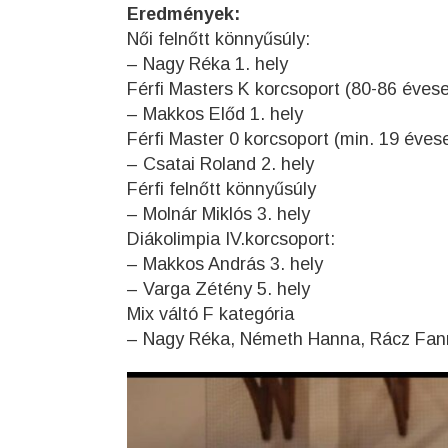
Eredmények:
Női felnőtt könnyűsúly:
– Nagy Réka 1. hely
Férfi Masters K korcsoport (80-86 évese
– Makkos Előd 1. hely
Férfi Master 0 korcsoport (min. 19 éves
– Csatai Roland 2. hely
Férfi felnőtt könnyűsúly
– Molnár Miklós 3. hely
Diákolimpia IV.korcsoport:
– Makkos András 3. hely
– Varga Zétény 5. hely
Mix váltó F kategória
– Nagy Réka, Németh Hanna, Rácz Fanni