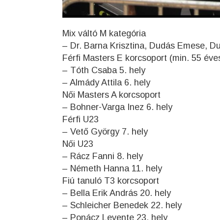
Mix váltó M kategória
– Dr. Barna Krisztina, Dudás Emese, Du
Férfi Masters E korcsoport (min. 55 éve
– Tóth Csaba 5. hely
– Almády Attila 6. hely
Női Masters A korcsoport
– Bohner-Varga Inez 6. hely
Férfi U23
– Vető György 7. hely
Női U23
– Rácz Fanni 8. hely
– Németh Hanna 11. hely
Fiú tanuló T3 korcsoport
– Bella Erik András 20. hely
– Schleicher Benedek 22. hely
– Ponácz Levente 23. hely