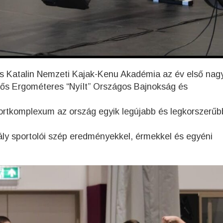
cs Katalin Nemzeti Kajak-Kenu Akadémia az év első nag
ős Ergométeres “Nyílt” Országos Bajnokság és
portkomplexum az ország egyik legújabb és legkorszerűbb
ly sportolói szép eredményekkel, érmekkel és egyéni