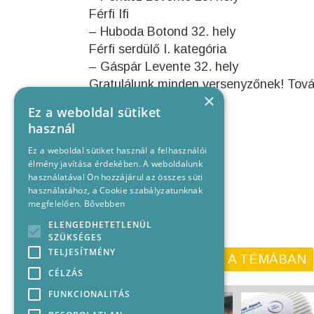
Férfi Ifi
– Huboda Botond 32. hely
Férfi serdülő I. kategória
– Gáspár Levente 32. hely
Gratulálunk minden versenyzőnek! Továb
×
oldala.
Ez a weboldal sütiket
használ
Ez a weboldal sütiket használ a felhasználói
élmény javítása érdekében. A weboldalunk
használatával Ön hozzájárul az összes süti
használatához, a Cookie szabályzatunknak
megfelelően.
Bővebben
ELENGEDHETETLENÜL
SZÜKSÉGES
TELJESÍTMÉNY
KORÁBBI CIKKEINK A TÉMÁBAN
CÉLZÁS
FUNKCIONALITÁS