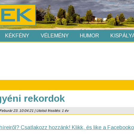
KÉKFÉNY
VÉLEMÉNY
HUMOR
KISPÁLY
yéni rekordok
Feburár 23. 10:04:21 | Utolsó frissítés: 1 év
híreiről? Csatlakozz hozzánk! Klikk, és like a Facebooko