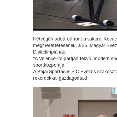
Hétvégén adott otthont a sukorói Ková
megmérettetésének, a 35. Magyar Evez
Diákolimpiának.
“A Velencei-tó partján fekvő, modern s
sportközpontja.”
A
Bajai Spartacus S.C Evezős szakosztá
rekordokkal gazdagodtak!