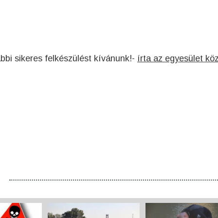
bi sikeres felkészülést kívánunk!-
írta az egyesület kö