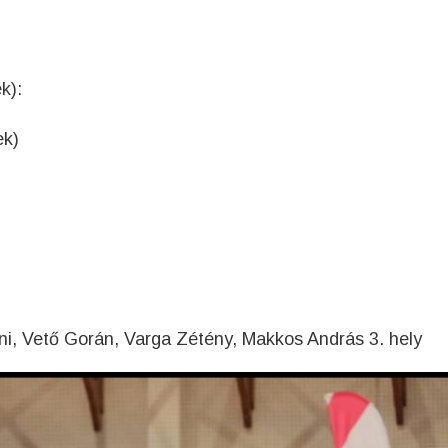
k):
ek)
, Vető Gorán, Varga Zétény, Makkos András 3. hely