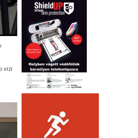
y
 vízi