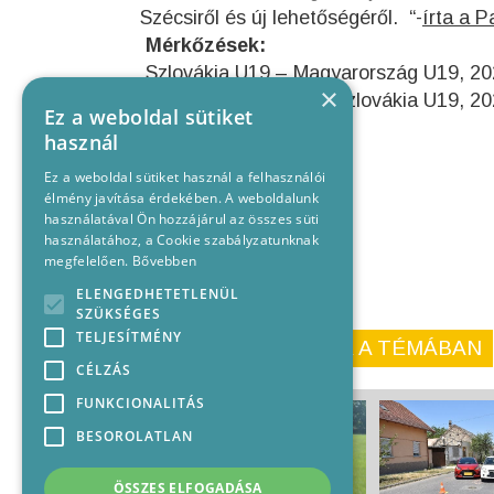
Szécsiről és új lehetőségéről. “-
írta a P
Mérkőzések:
Szlovákia U19 – Magyarország U19, 202
×
Magyarország U19 – Szlovákia U19, 202
Ez a weboldal sütiket
használ
Ez a weboldal sütiket használ a felhasználói
élmény javítása érdekében. A weboldalunk
használatával Ön hozzájárul az összes süti
használatához, a Cookie szabályzatunknak
megfelelően.
Bővebben
ELENGEDHETETLENÜL
SZÜKSÉGES
TELJESÍTMÉNY
KORÁBBI CIKKEINK A TÉMÁBAN
CÉLZÁS
FUNKCIONALITÁS
BESOROLATLAN
ÖSSZES ELFOGADÁSA