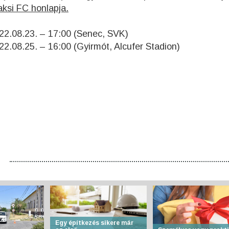
aksi FC honlapja.
2.08.23. – 17:00 (Senec, SVK)
2.08.25. – 16:00 (Gyirmót, Alcufer Stadion)
Egy építkezés sikere már