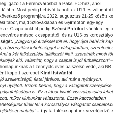
ég igazolt a Ferencvárosból a Paksi FC-hez, ahol
árdájába. Most pedig behívót kapott az U19-es válogatott
 következő programjára 2022. augusztus 21-25 között ker
ési tábor, majd Szlovákiában és Gyirmóton egy-egy
ésre. Csapatunkból pedig
Szécsi Patrikot
várják a legj
rencváros második csapatától, és az U16-os korosztályo
tségét.
„Nagyon jó érzéssel tölt el, hogy újra behívót ka
, a bizonyítási lehetőséggel a válogatottban, szeretnék 
mi a két felkészülési találkozót illeti, szeretnék minél tö
kkoljak elő, valamint, hogy a csapat is jól futballozzon”
honlapunknak a tizennyolc éves balszélső védő, aki NB I
ént kapott szerepet
Kindl Istvántól
.
ó szellemiségű, fiatal játékos, aki már a nyitányon,
yt nyújtott. Bízom benne, hogy a válogatott szereplése i
 pályafutásában is. Ez a tábor kiváló visszaigazolás lehet
zott, mikor klubunkat választotta. Ezzel kapcsolatban
ehetségünk tűnik fel a korosztályos válogatott csapatokb
ejlődését mutatja”
– így tartalékcsapatunk vezetőedzője