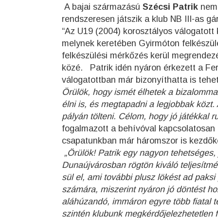
A bajai származású
Szécsi Patrik
nemr
rendszeresen játszik a klub NB III-as g
“Az U19 (2004) korosztályos válogatott
melynek keretében Gyirmóton felkészül
felkészülési mérkőzés kerül megrendez
közé. Patrik idén nyáron érkezett a Fe
válogatottban már bizonyíthatta is tehe
Örülök, hogy ismét élhetek a bizalommal
élni is, és megtapadni a legjobbak közt. A
pályán tölteni. Célom, hogy jó játékkal ru
fogalmazott a behívóval kapcsolatosan 
csapatunkban már háromszor is kezdők
„Örülök! Patrik egy nagyon tehetséges, j
Dunaújvárosban rögtön kiváló teljesítmén
sül el, ami további plusz lökést ad paksi
számára, miszerint nyáron jó döntést ho
aláhúzandó, immáron egyre több fiatal t
szintén klubunk megkérdőjelezhetetlen f