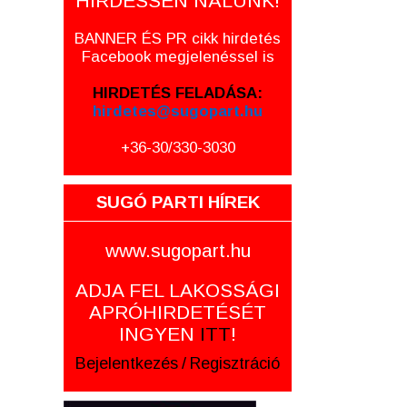
HIRDESSEN NÁLUNK!
BANNER ÉS PR cikk hirdetés
Facebook megjelenéssel is
HIRDETÉS FELADÁSA:
hirdetes@sugopart.hu
+36-30/330-3030
SUGÓ PARTI HÍREK
www.sugopart.hu
ADJA FEL LAKOSSÁGI
APRÓHIRDETÉSÉT
INGYEN
ITT
!
Bejelentkezés
/
Regisztráció