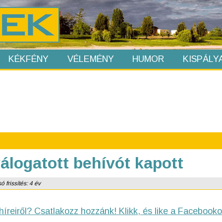
KÉKFÉNY
VÉLEMÉNY
HUMOR
KISPÁLY
válogatott behívót kapott
 frissítés: 4 év
híreiről? Csatlakozz hozzánk! Klikk, és like a Facebooko