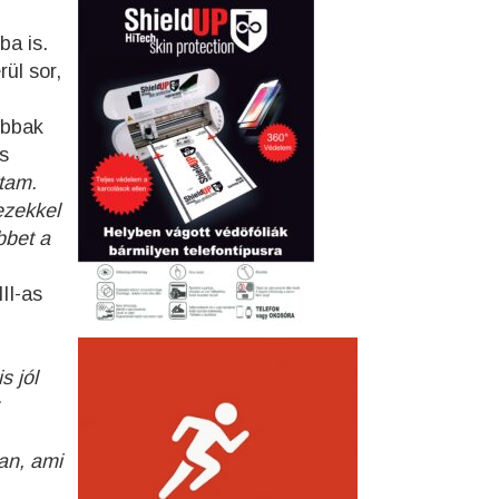
ba is.
ül sor,
obbak
s
ptam.
ezekkel
bbet a
–
II-as
s jól
an, ami