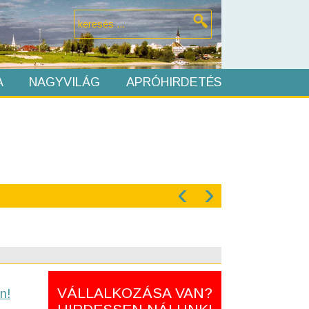
A
NAGYVILÁG
APRÓHIRDETÉS
‹
›
VÁLLALKOZÁSA VAN?
n!