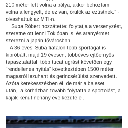
210 méter lett volna a pálya, akkor behoztam
volna a lengyelt, de ez van, örülök az ezüstnek.” -
olvashattuk az MTI-n.
Suba Róbert hozzátette: folytatja a versenyzést,
szeretne ott lenni Tokióban is, és aranyérmet
szerezni a japán fővárosban.
A 36 éves
Suba fiatalon több sportágat is
kipróbált, majd 19 évesen, többéves ejtőernyős
tapasztalattal, több tucat ugrást követően egy
“rendellenes nyitás” következtében 1500 méter
magasról lezuhant és gerincsérülést szenvedett.
Azóta kerekesszékben él, de már a baleset
után, a kórházban tovább folytatta a sportolást, a
kajak-kenut néhány éve kezdte el.