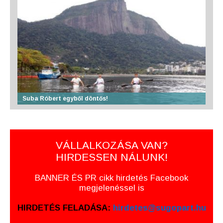
Suba Róbert egyből döntős!
VÁLLALKOZÁSA VAN?
HIRDESSEN NÁLUNK!
BANNER ÉS PR cikk hirdetés Facebook
megjelenéssel is
HIRDETÉS FELADÁSA:
hirdetes@sugopart.hu