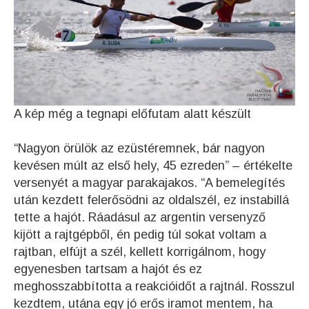
A kép még a tegnapi előfutam alatt készült
“Nagyon örülök az ezüstéremnek, bár nagyon
kevésen múlt az első hely, 45 ezreden” – értékelte
versenyét a magyar parakajakos. “A bemelegítés
után kezdett felerősödni az oldalszél, ez instabillá
tette a hajót. Ráadásul az argentin versenyző
kijött a rajtgépből, én pedig túl sokat voltam a
rajtban, elfújt a szél, kellett korrigálnom, hogy
egyenesben tartsam a hajót és ez
meghosszabbította a reakcióidőt a rajtnál. Rosszul
kezdtem, utána egy jó erős iramot mentem, ha