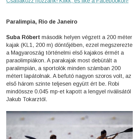
Csatlakozz hozzánk! Klikk, és like a Facebookon!
Paralimpia, Rio de Janeiro
Suba Róbert
második helyen végzett a 200 méter
kajak (KL1, 200 m) döntőjében, ezzel megszerezte
a Magyaroszág történelmi első kajakos érmét a
paraolimpiákon.
A parakajak most debütált a
paralimpián, a sportolók minden számban 200
métert lapátolnak.
A befutó nagyon szoros volt, az
első három szinte teljesen együtt ért be. Robi
mindössze 0.045 mp-et kapott a lengyel riválisától
Jakub Tokarz
tól.