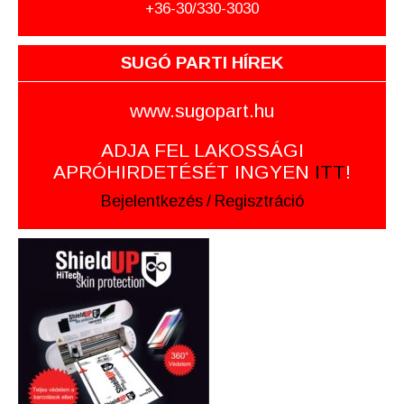
+36-30/330-3030
SUGÓ PARTI HÍREK
www.sugopart.hu
ADJA FEL LAKOSSÁGI
APRÓHIRDETÉSÉT INGYEN
ITT
!
Bejelentkezés
/
Regisztráció