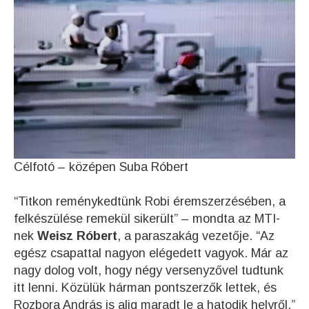
Célfotó – középen Suba Róbert
“Titkon reménykedtünk Robi éremszerzésében, a
felkészülése remekül sikerült” – mondta az MTI-
nek
Weisz Róbert
, a paraszakág vezetője. “Az
egész csapattal nagyon elégedett vagyok. Már az
nagy dolog volt, hogy négy versenyzővel tudtunk
itt lenni. Közülük hárman pontszerzők lettek, és
Rozbora András is alig maradt le a hatodik helyről.”