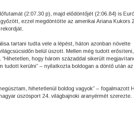
őfutamát (2:07.30 p), majd elődöntőjét (2:06.84) is Eur
l győzött, ezzel megdöntötte az amerikai Ariana Kukors 
rekordját.
válisa tartani tudta vele a lépést, háton azonban növelte
ilágcsúcsidőn belül úszott. Mellen még tudott erősíteni,
. “Hihetetlen, hogy három századdal sikerült megjavíta
m tudott kerülni” – nyilatkozta boldogan a döntő után az
megúsztam, hihetetlenül boldog vagyok” – fogalmazott 
magyar úszósport 24. világbajnoki aranyérmét szerezte.