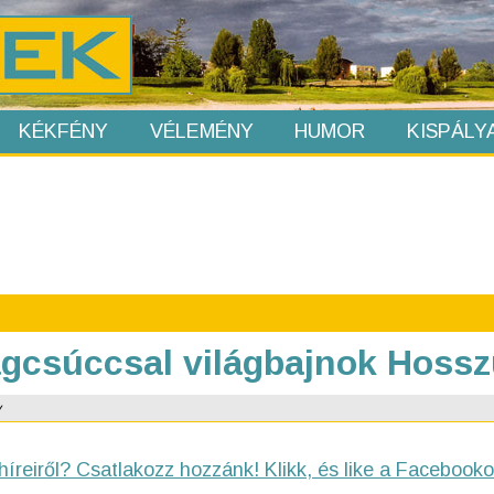
KÉKFÉNY
VÉLEMÉNY
HUMOR
KISPÁLY
ilágcsúccsal világbajnok Hoss
v
híreiről? Csatlakozz hozzánk! Klikk, és like a Facebooko