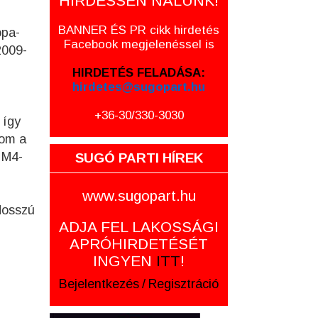
HIRDESSEN NÁLUNK!
BANNER ÉS PR cikk hirdetés
ópa-
Facebook megjelenéssel is
2009-
HIRDETÉS FELADÁSA:
hirdetes@sugopart.hu
+36-30/330-3030
 így
nom a
 M4-
SUGÓ PARTI HÍREK
www.sugopart.hu
Hosszú
ADJA FEL LAKOSSÁGI
APRÓHIRDETÉSÉT
INGYEN
ITT
!
Bejelentkezés
/
Regisztráció