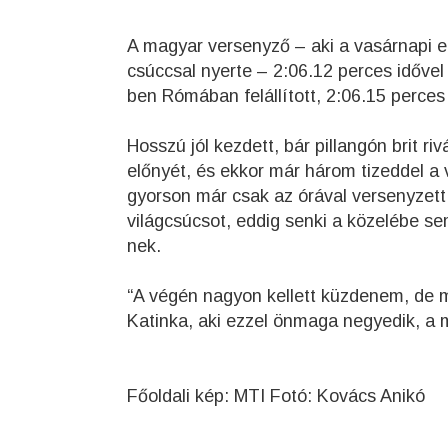
A magyar versenyző – aki a vasárnapi el
csúccsal nyerte – 2:06.12 perces időve
ben Rómában felállított, 2:06.15 perces 
Hosszú jól kezdett, bár pillangón brit ri
előnyét, és ekkor már három tizeddel a v
gyorson már csak az órával versenyzett
világcsúcsot, eddig senki a közelébe se
nek.
“A végén nagyon kellett küzdenem, de 
Katinka, aki ezzel önmaga negyedik, a 
Főoldali kép: MTI Fotó: Kovács Anikó