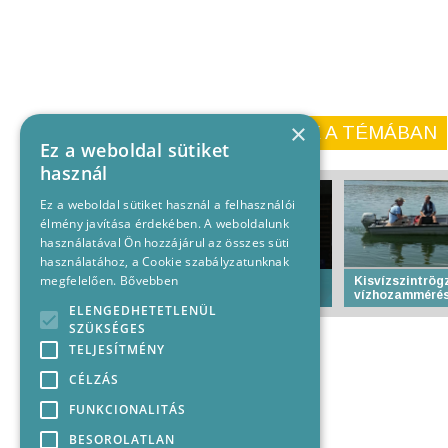
×
KORÁBBI CIKKEINK A TÉMÁBAN
Ez a weboldal sütiket
használ
Ez a weboldal sütiket használ a felhasználói
élmény javítása érdekében. A weboldalunk
használatával Ön hozzájárul az összes süti
használatához, a Cookie szabályzatunknak
megfelelően.
Bővebben
Több mint 700 judós
Kisvízszintrögz
edzőtáborozik Baján
vízhozammérés
ELENGEDHETETLENÜL
SZÜKSÉGES
TELJESÍTMÉNY
CÉLZÁS
FUNKCIONALITÁS
BESOROLATLAN