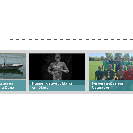
ítés és
Fussunk együtt Marci
Feröeri győzelem
 a Dunán
emlékére!
Csanádon