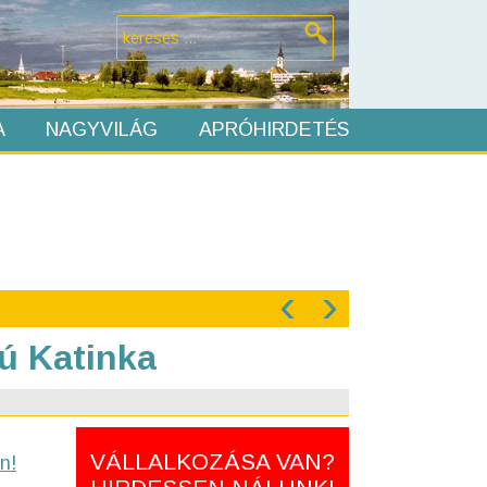
A
NAGYVILÁG
APRÓHIRDETÉS
‹
›
zú Katinka
VÁLLALKOZÁSA VAN?
n!