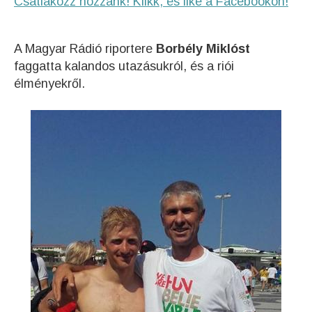
Csatlakozz hozzánk! Klikk, és like a Facebookon!
A Magyar Rádió riportere
Borbély Miklóst
faggatta kalandos utazásukról, és a riói
élményekről.