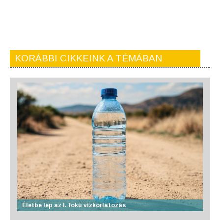
KORÁBBI CIKKEINK A TÉMÁBAN
Életbe lép az I. fokú vízkorlátozás