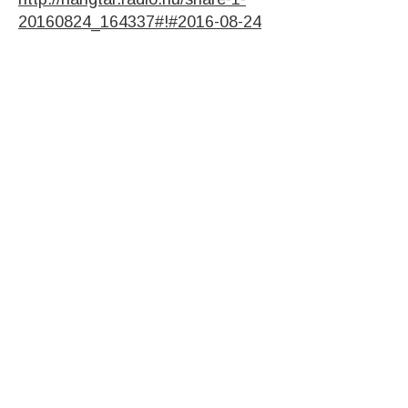
20160824_164337#!#2016-08-24