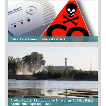
Jelzett a szén-monoxid-érzékelő Baján
A következő 24-72 órában elkerülhetetlenné válik a Paksi
Atomerőmű teljes leállítása