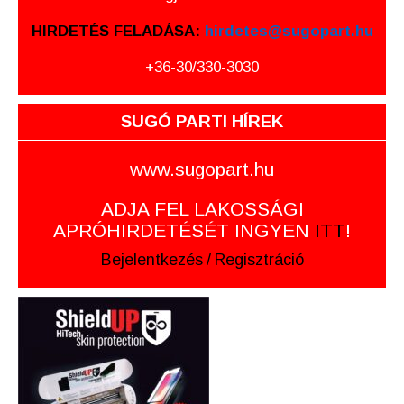
HIRDETÉS FELADÁSA:
hirdetes@sugopart.hu
+36-30/330-3030
SUGÓ PARTI HÍREK
www.sugopart.hu
ADJA FEL LAKOSSÁGI
APRÓHIRDETÉSÉT INGYEN
ITT
!
Bejelentkezés
/
Regisztráció