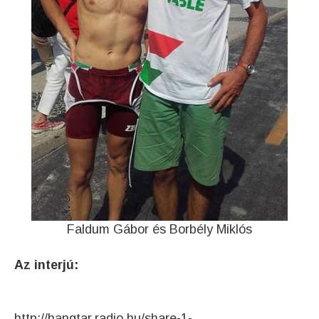
Faldum Gábor és Borbély Miklós
Az interjú:
http://hangtar.radio.hu/share-1-