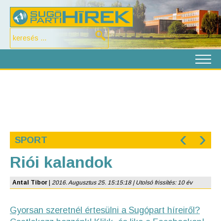
‹
›
SPORT
Riói kalandok
Antal Tibor
|
2016. Augusztus 25. 15:15:18 | Utolsó frissítés: 10 év
Gyorsan szeretnél értesülni a Sugópart híreiről?