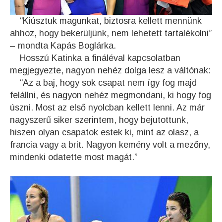
“Kiúsztuk magunkat, biztosra kellett mennünk
ahhoz, hogy bekerüljünk, nem lehetett tartalékolni”
– mondta Kapás Boglárka.
Hosszú Katinka a fináléval kapcsolatban
megjegyezte, nagyon nehéz dolga lesz a váltónak:
“Az a baj, hogy sok csapat nem így fog majd
felállni, és nagyon nehéz megmondani, ki hogy fog
úszni. Most az első nyolcban kellett lenni. Az már
nagyszerű siker szerintem, hogy bejutottunk,
hiszen olyan csapatok estek ki, mint az olasz, a
francia vagy a brit. Nagyon kemény volt a mezőny,
mindenki odatette most magát.”