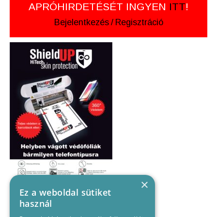
APRÓHIRDETÉSÉT INGYEN
ITT
!
Bejelentkezés
/
Regisztráció
×
Ez a weboldal sütiket
használ