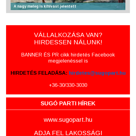
A nagy meleg is kihívást jelentett
VÁLLALKOZÁSA VAN?
HIRDESSEN NÁLUNK!
BANNER ÉS PR cikk hirdetés Facebook
megjelenéssel is
HIRDETÉS FELADÁSA:
hirdetes@sugopart.hu
+36-30/330-3030
SUGÓ PARTI HÍREK
www.sugopart.hu
ADJA FEL LAKOSSÁGI