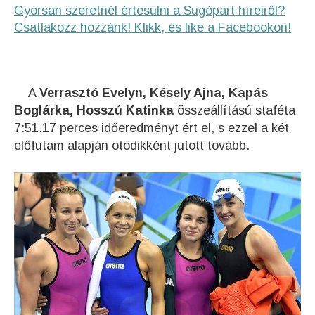
Gyorsan szeretnél értesülni a Sugópart híreiről?
Csatlakozz hozzánk! Klikk, és like a Facebookon!
A
Verrasztó Evelyn, Késely Ajna, Kapás
Boglárka, Hosszú Katinka
összeállítású staféta
7:51.17 perces időeredményt ért el, s ezzel a két
előfutam alapján ötödikként jutott tovább.