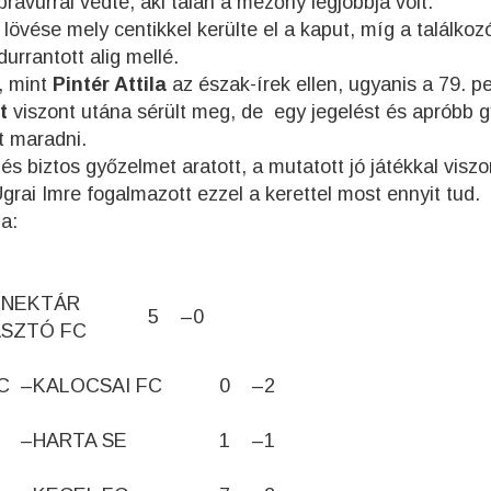
ravúrral védte, aki talán a mezőny legjobbja volt.
 lövése mely centikkel kerülte el a kaput, míg a találkoz
urrantott alig mellé.
t, mint
Pintér Attila
az észak-írek ellen, ugyanis a 79. p
t
viszont utána sérült meg, de egy jegelést és apróbb g
t maradni.
biztos győzelmet aratott, a mutatott jó játékkal viszo
grai Imre fogalmazott ezzel a kerettel most ennyit tud.
a:
 NEKTÁR
5
–
0
SZTÓ FC
C
–
KALOCSAI FC
0
–
2
–
HARTA SE
1
–
1