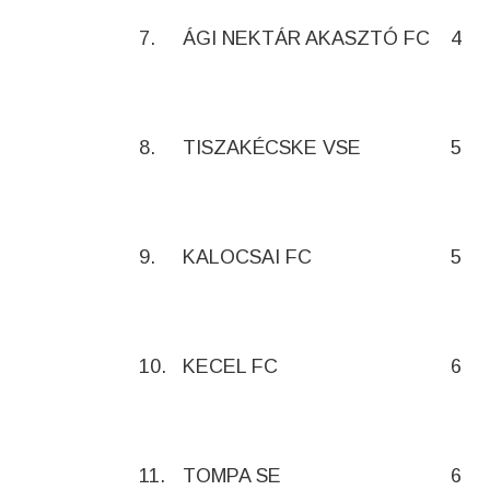
7.
ÁGI NEKTÁR AKASZTÓ FC
4
8.
TISZAKÉCSKE VSE
5
9.
KALOCSAI FC
5
10.
KECEL FC
6
11.
TOMPA SE
6