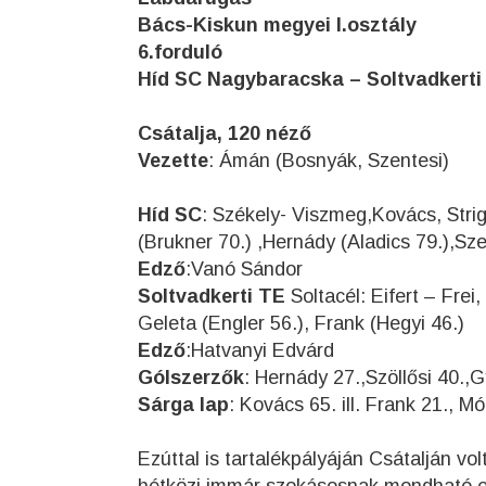
Bács-Kiskun megyei I.osztály
6.forduló
Híd SC Nagybaracska – Soltvadkerti T
Csátalja, 120 néző
Vezette
: Ámán (Bosnyák, Szentesi)
Híd SC
: Székely- Viszmeg,Kovács, Strig
(Brukner 70.) ,Hernády (Aladics 79.),Sze
Edző
:Vanó Sándor
Soltvadkerti TE
Soltacél: Eifert – Frei,
Geleta (Engler 56.), Frank (Hegyi 46.)
Edző
:Hatvanyi Edvárd
Gólszerzők
: Hernády 27.,Szöllősi 40.,G
Sárga lap
: Kovács 65. ill. Frank 21., M
Ezúttal is tartalékpályáján Csátalján vo