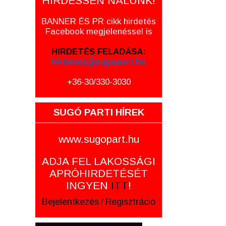
HIRDESSEN NÁLUNK!
BANNER ÉS PR cikk hirdetés
Facebook megjelenéssel is
HIRDETÉS FELADÁSA:
hirdetes@sugopart.hu
+36-30/330-3030
SUGÓ PARTI HÍREK
www.sugopart.hu
ADJA FEL LAKOSSÁGI
APRÓHIRDETÉSÉT
INGYEN
ITT
!
Bejelentkezés
/
Regisztráció