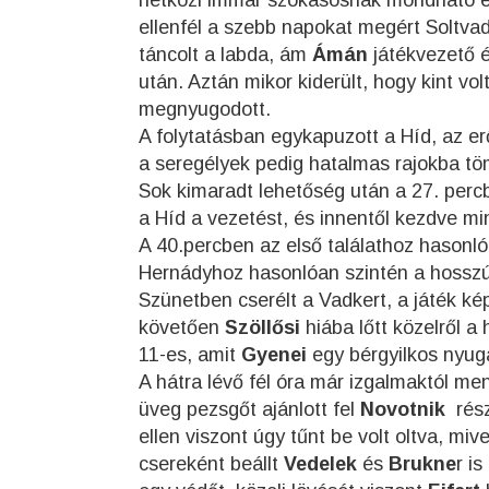
hétközi immár szokásosnak mondható es
ellenfél a szebb napokat megért Soltva
táncolt a labda, ám
Ámán
játékvezető é
után. Aztán mikor kiderült, hogy kint vol
megnyugodott.
A folytatásban egykapuzott a Híd, az e
a seregélyek pedig hatalmas rajokba tö
Sok kimaradt lehetőség után a 27. perc
a Híd a vezetést, és innentől kezdve m
A 40.percben az első találathoz hasonl
Hernádyhoz hasonlóan szintén a hosszú 
Szünetben cserélt a Vadkert, a játék k
követően
Szöllősi
hiába lőtt közelről a 
11-es, amit
Gyenei
egy bérgyilkos nyuga
A hátra lévő fél óra már izgalmaktól men
üveg pezsgőt ajánlott fel
Novotnik
rész
ellen viszont úgy tűnt be volt oltva, miv
csereként beállt
Vedelek
és
Brukne
r is