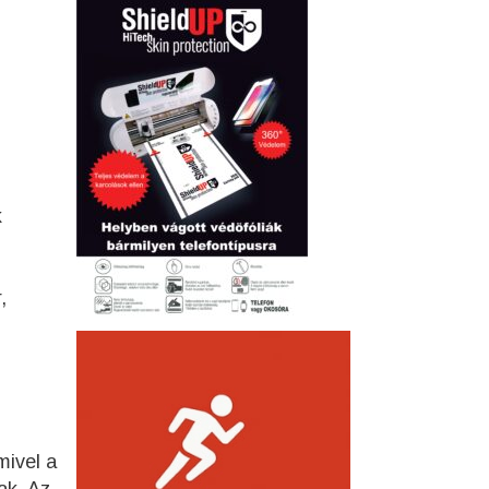
k
,
mivel a