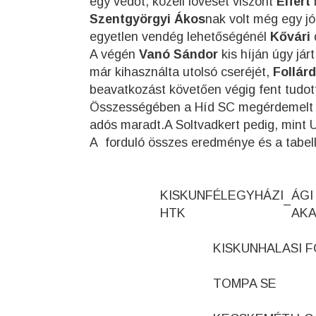
egy védőt, közeli lövését viszont
Eifert
b
Szentgyörgyi Ákos
nak volt még egy jó
egyetlen vendég lehetőségénél
Kővári
d
A végén
Vanó Sándor
kis híján úgy jár
már kihasználta utolsó cseréjét,
Follárd
beavatkozást követően végig fent tudot
Összességében a Híd SC megérdemelt és 
adós maradt.A Soltvadkert pedig, mint U
A forduló összes eredménye és a tabell
KISKUNFÉLEGYHÁZI
ÁGI
–
HTK
AKA
KISKUNHALASI F
TOMPA SE