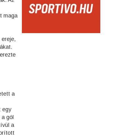
ak. Az
nt maga
i
ereje,
ákat.
erezte
etett a
 egy
 a gól
ívül a
orított