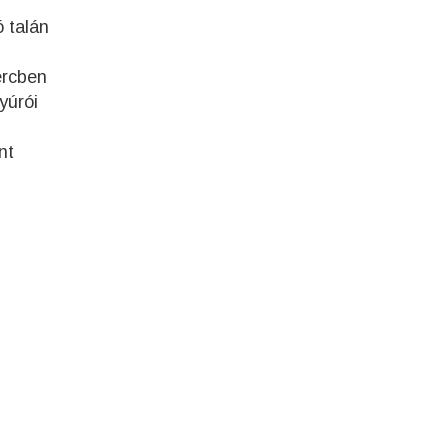
ó talán
ercben
yúrói
nt