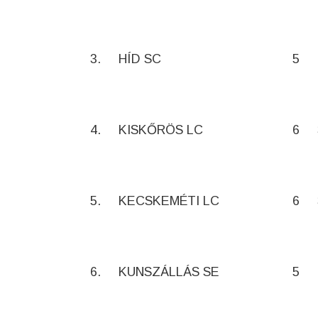
3.
HÍD SC
5
4.
KISKŐRÖS LC
6
5.
KECSKEMÉTI LC
6
6.
KUNSZÁLLÁS SE
5