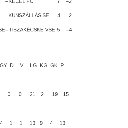
–
KECEL FC
7
–
2
–
KUNSZÁLLÁS SE
4
–
2
SE
–
TISZAKÉCSKE VSE
5
–
4
GY
D
V
LG
KG
GK
P
0
0
21
2
19
15
4
1
1
13
9
4
13