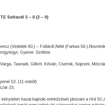
E Soltacél 3 – 0 (2 – 0)
encz (Vedelek 60.) – Follárdt,Nébl (Farkas 56.),Novotni
ntgyörgyi, Gyenei- Szöllösi
 Varga, Tasnádi, Gillich, Kővári, Csernik, Soproni, Móczár
yenei 52. (11-esből)
óczár 23.
lt kénytelen hazai bajnoki mérkőzését játszani a Híd SC,