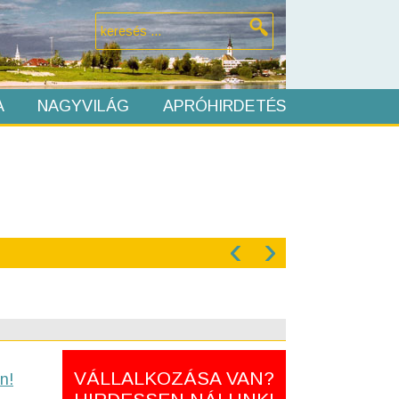
A
NAGYVILÁG
APRÓHIRDETÉS
‹
›
VÁLLALKOZÁSA VAN?
n!