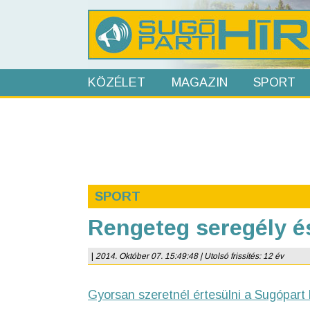
KÖZÉLET
MAGAZIN
SPORT
SPORT
Rengeteg seregély é
|
2014. Október 07. 15:49:48 | Utolsó frissítés: 12 év
Gyorsan szeretnél értesülni a Sugópart 