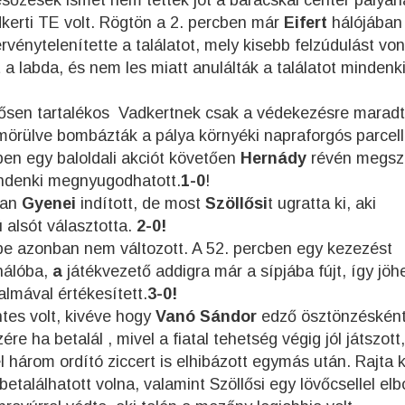
őzések ismét nem tettek jót a baracskai center pályán
dkerti TE volt. Rögtön a 2. percben már
Eifert
hálójában
rvénytelenítette a találatot, mely kisebb felzúdulást vo
t a labda, és nem les miatt anulálták a találatot mindenk
rősen tartalékos Vadkertnek csak a védekezésre maradt 
mörülve bombázták a pálya környéki napraforgós parcell
ben egy baloldali akciót követően
Hernády
révén megsz
indenki megnyugodhatott.
1-0
!
óan
Gyenei
indított, de most
Szöllősi
t ugratta ki, aki
alsót választotta.
2-0!
épe azonban nem változott. A 52. percben egy kezezést
hálóba,
a
játékvezető addigra már a sípjába fújt, így jöh
lmával értékesített.
3-0!
tes volt, kivéve hogy
Vanó Sándor
edző ösztönzésként
ére ha betalál , mivel a fiatal tehetség végig jól játszott,
el három ordító ziccert is elhibázott egymás után. Rajta k
 betalálhatott volna, valamint Szöllősi egy lövőcsellel elb