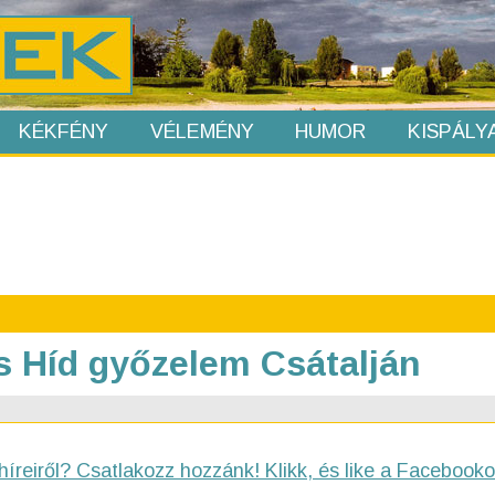
KÉKFÉNY
VÉLEMÉNY
HUMOR
KISPÁLY
s Híd győzelem Csátalján
híreiről? Csatlakozz hozzánk! Klikk, és like a Facebooko