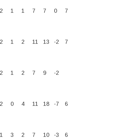
2
1
1
7
7
0
7
2
1
2
11
13
-2
7
2
1
2
7
9
-2
2
0
4
11
18
-7
6
1
3
2
7
10
-3
6