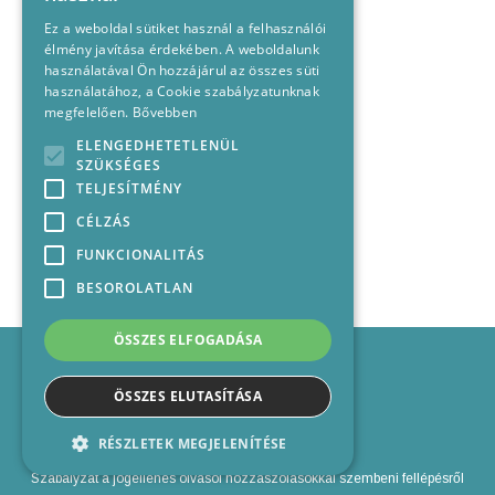
Ez a weboldal sütiket használ a felhasználói
élmény javítása érdekében. A weboldalunk
használatával Ön hozzájárul az összes süti
használatához, a Cookie szabályzatunknak
megfelelően.
Bővebben
ELENGEDHETETLENÜL
SZÜKSÉGES
TELJESÍTMÉNY
CÉLZÁS
FUNKCIONALITÁS
BESOROLATLAN
ÖSSZES ELFOGADÁSA
Impresszum
Médiajánlat
ÖSSZES ELUTASÍTÁSA
Felhasználási feltételek
Panaszkezelési nyilatkozat
RÉSZLETEK MEGJELENÍTÉSE
Kapcsolat
Szabályzat a jogellenes olvasói hozzászólásokkal szembeni fellépésről