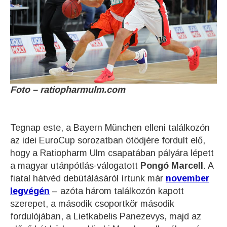
Foto – ratiopharmulm.com
Tegnap este, a Bayern München elleni találkozón
az idei EuroCup sorozatban ötödjére fordult elő,
hogy a Ratiopharm Ulm csapatában pályára lépett
a magyar utánpótlás-válogatott
Pongó Marcell
. A
fiatal hátvéd debütálásáról írtunk már
november
legvégén
– azóta három találkozón kapott
szerepet, a második csoportkör második
fordulójában, a Lietkabelis Panezevys, majd az