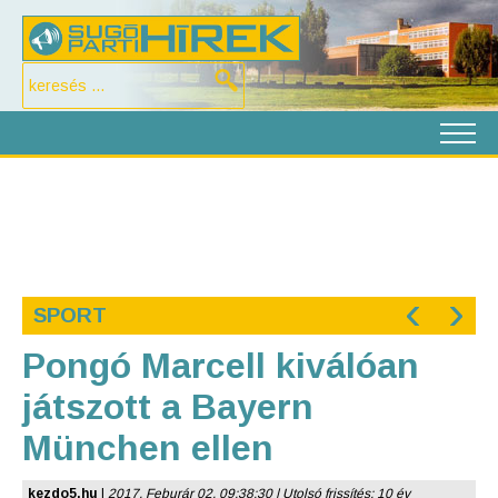
‹
›
SPORT
Pongó Marcell kiválóan
játszott a Bayern
München ellen
kezdo5.hu
|
2017. Feburár 02. 09:38:30 | Utolsó frissítés: 10 év