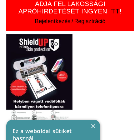
ADJA FEL LAKOSSÁGI
APRÓHIRDETÉSÉT INGYEN
ITT
!
Bejelentkezés
/
Regisztráció
×
Ez a weboldal sütiket
használ