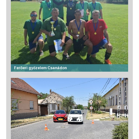
Feröeri győzelem Csanádon