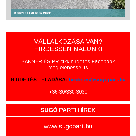
Baleset Bátaszéken
VÁLLALKOZÁSA VAN?
HIRDESSEN NÁLUNK!
BANNER ÉS PR cikk hirdetés Facebook
megjelenéssel is
HIRDETÉS FELADÁSA:
hirdetes@sugopart.hu
+36-30/330-3030
SUGÓ PARTI HÍREK
www.sugopart.hu