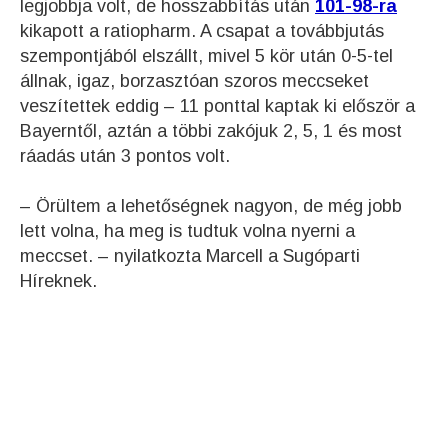
legjobbja volt, de hosszabbítás után
101-98-ra
kikapott a ratiopharm. A csapat a továbbjutás
szempontjából elszállt, mivel 5 kör után 0-5-tel
állnak, igaz, borzasztóan szoros meccseket
veszítettek eddig – 11 ponttal kaptak ki először a
Bayerntől, aztán a többi zakójuk 2, 5, 1 és most
ráadás után 3 pontos volt.
– Örültem a lehetőségnek nagyon, de még jobb
lett volna, ha meg is tudtuk volna nyerni a
meccset. – nyilatkozta Marcell a Sugóparti
Híreknek.