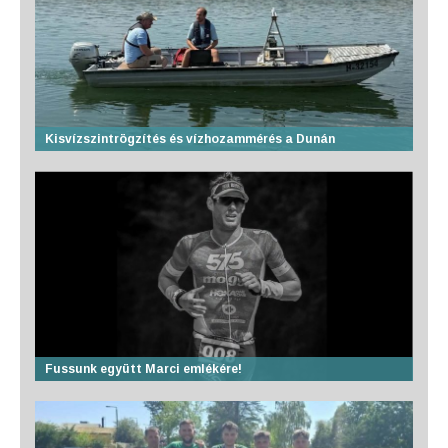
Kisvízszintrögzítés és vízhozammérés a Dunán
Fussunk együtt Marci emlékére!