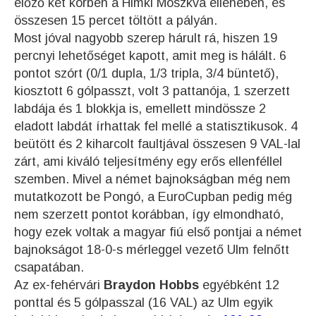
előző két körben a Himki Moszkva ellenében, és
összesen 15 percet töltött a pályán.
Most jóval nagyobb szerep hárult rá, hiszen 19
percnyi lehetőséget kapott, amit meg is hálált. 6
pontot szórt (0/1 dupla, 1/3 tripla, 3/4 büntető),
kiosztott 6 gólpasszt, volt 3 pattanója, 1 szerzett
labdája és 1 blokkja is, emellett mindössze 2
eladott labdát írhattak fel mellé a statisztikusok. 4
beütött és 2 kiharcolt faultjával összesen 9 VAL-lal
zárt, ami kiváló teljesítmény egy erős ellenféllel
szemben. Mivel a német bajnokságban még nem
mutatkozott be Pongó, a EuroCupban pedig még
nem szerzett pontot korábban, így elmondható,
hogy ezek voltak a magyar fiú első pontjai a német
bajnokságot 18-0-s mérleggel vezető Ulm felnőtt
csapatában.
Az ex-fehérvári
Braydon Hobbs
egyébként 12
ponttal és 5 gólpasszal (16 VAL) az Ulm egyik