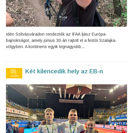
Idén Szilvásváradon rendezték az IFAA Íjász Európa-
bajnokságot, amely június 30-án rajtolt el a festői Szalajka-
völgyben. A kontinens egyik legnagyobb...
Két kilencedik hely az EB-n
05.
Július