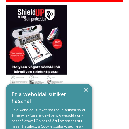
×
Ez a weboldal sütiket
használ
Ez a weboldal sütiket használ a felhasználói
élmény javítása érdekében. A weboldalunk
használatával Ön hozzájárul az összes süti
használatához, a Cookie szabályzatunknak