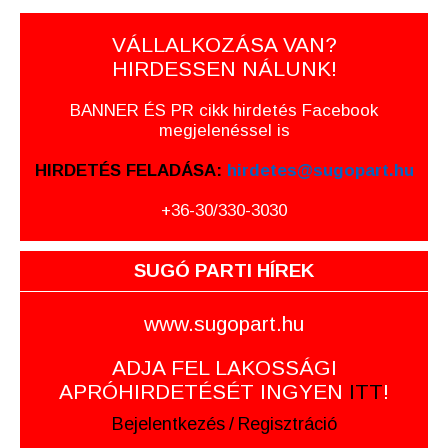
VÁLLALKOZÁSA VAN?
HIRDESSEN NÁLUNK!
BANNER ÉS PR cikk hirdetés Facebook
megjelenéssel is
HIRDETÉS FELADÁSA:
hirdetes@sugopart.hu
+36-30/330-3030
SUGÓ PARTI HÍREK
www.sugopart.hu
ADJA FEL LAKOSSÁGI
APRÓHIRDETÉSÉT INGYEN
ITT
!
Bejelentkezés
/
Regisztráció