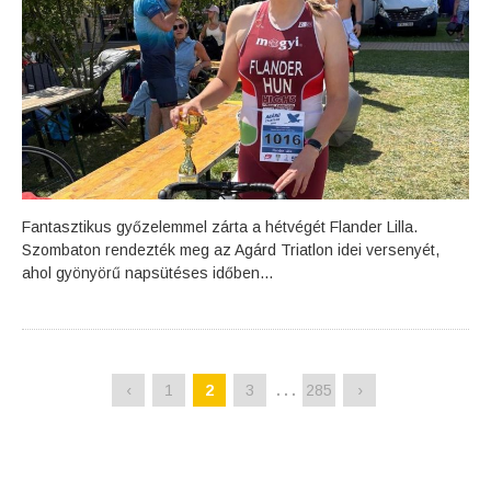
Fantasztikus győzelemmel zárta a hétvégét Flander Lilla.
Szombaton rendezték meg az Agárd Triatlon idei versenyét,
ahol gyönyörű napsütéses időben...
…
‹
1
2
3
285
›