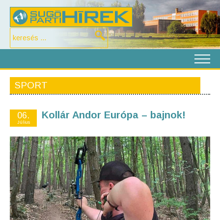
SPORT
Kollár Andor Európa – bajnok!
06.
Július