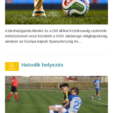
A társházigazda Mexikó és a Dél-afrikai Köztársaság csütörtöki
mérkőzésével veszi kezdetét a XXIII. labdarúgó-világbajnokság,
amelyen az Európa-bajnok Spanyolország és...
Hatodik helyezés
31.
Május