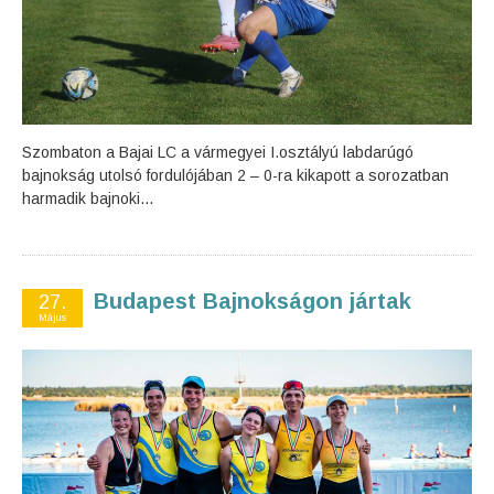
Szombaton a Bajai LC a vármegyei I.osztályú labdarúgó
bajnokság utolsó fordulójában 2 – 0-ra kikapott a sorozatban
harmadik bajnoki...
Budapest Bajnokságon jártak
27.
Május