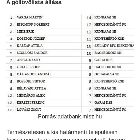
A góllövőlista állása
Forrás
:adatbank.mlsz.hu
Természetesen a kis határmenti településen
fociláz van, de ez annyira nem meglepő, hiszen