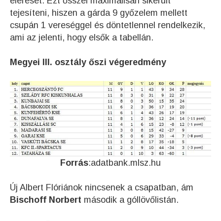
elérését. Ezt ősszel maximálisan sikerült
tejesíteni, hiszen a gárda 9 győzelem mellett
csupán 1 vereséggel és döntetlennel rendelkezik,
ami az jelenti, hogy elsők a tabellán.
Megyei III. osztály őszi végeredmény
Forrás
:adatbank.mlsz.hu
Új Albert Flóriánok nincsenek a csapatban, ám
Bischoff Norbert
második a góllövőlistán.