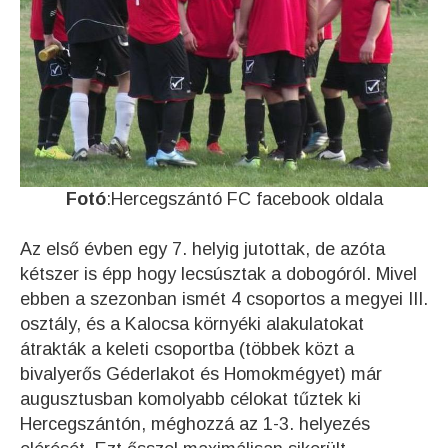
Fotó
:Hercegszántó FC facebook oldala
Az első évben egy 7. helyig jutottak, de azóta
kétszer is épp hogy lecsúsztak a dobogóról. Mivel
ebben a szezonban ismét 4 csoportos a megyei III.
osztály, és a Kalocsa környéki alakulatokat
átrakták a keleti csoportba (többek közt a
bivalyerős Géderlakot és Homokmégyet) már
augusztusban komolyabb célokat tűztek ki
Hercegszántón, méghozzá az 1-3. helyezés