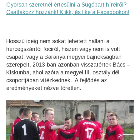
Gyorsan szeretnél értesülni a Sugópart híreiről?
Csatlakozz hozzánk! Klikk, és like a Facebookon!
Hosszú ideig nem sokat lehetett hallani a
hercegszántói fociról, hiszen vagy nem is volt
csapat, vagy a Baranya megyei bajnokságban
szerepelt. 2013-ban azonban visszatértek Bács –
Kiskunba, ahol azóta a megyei III. osztály déli
csoportjában vitézkednek. A fejlődés az
eredményeket nézve töretlen.