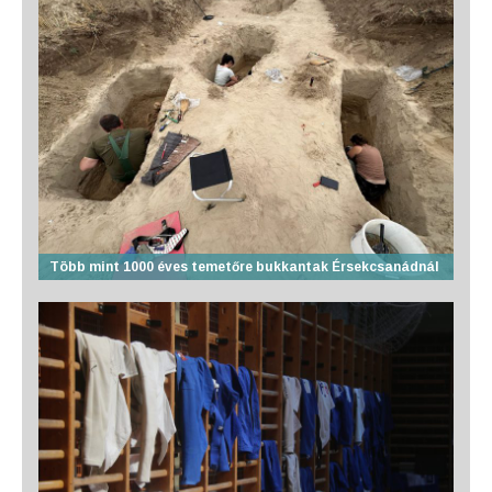
Több mint 1000 éves temetőre bukkantak Érsekcsanádnál