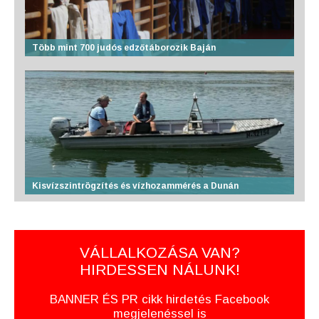
Több mint 700 judós edzőtáborozik Baján
Kisvízszintrögzítés és vízhozammérés a Dunán
VÁLLALKOZÁSA VAN?
HIRDESSEN NÁLUNK!
BANNER ÉS PR cikk hirdetés Facebook
megjelenéssel is