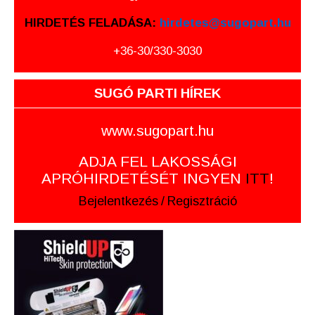
HIRDETÉS FELADÁSA:
hirdetes@sugopart.hu
+36-30/330-3030
SUGÓ PARTI HÍREK
www.sugopart.hu
ADJA FEL LAKOSSÁGI
APRÓHIRDETÉSÉT INGYEN
ITT
!
Bejelentkezés
/
Regisztráció